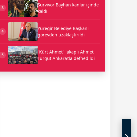
Survivor Bayhan kanlar içinde
3
kaldı!
Yüreğir Belediye Başkanı
4
görevden uzaklaştırıldı
“Kürt Ahmet” lakaplı Ahmet
5
Turgut Ankara’da defnedildi