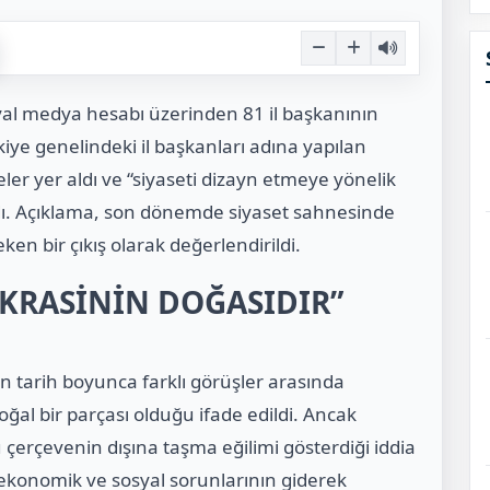
yal medya hesabı üzerinden 81 il başkanının
rkiye genelindeki il başkanları adına yapılan
deler yer aldı ve “siyaseti dizayn etmeye yönelik
ndı. Açıklama, son dönemde siyaset sahnesinde
en bir çıkış olarak değerlendirildi.
OKRASİNİN DOĞASIDIR”
in tarih boyunca farklı görüşler arasında
al bir parçası olduğu ifade edildi. Ancak
çerçevenin dışına taşma eğilimi gösterdiği iddia
ın ekonomik ve sosyal sorunlarının giderek