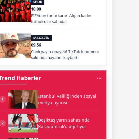
SPOR
10:00
FIFA’dan tarihi karar: Afgan kadın
futbolcular sahada!
MAGAZİN
09:56
Canlı yayın cinayeti! TikTok fenomeni
saldırıda hayatını kaybetti
Trend Haberler
İstanbul Valiliği’nden sosyal
1
medya uyarısı
Beşiktaş yarın sahasında
2
Karagümrük’ü ağırlıyor