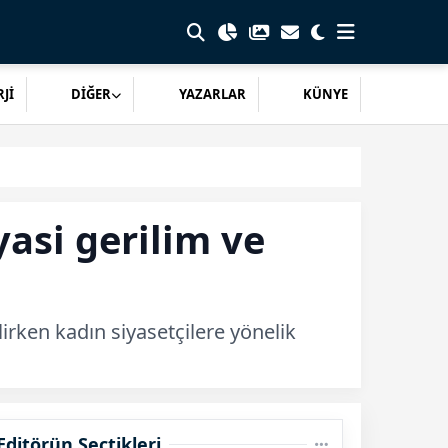
Jİ
DİĞER
YAZARLAR
KÜNYE
asi gerilim ve
lirken kadın siyasetçilere yönelik
Editörün Seçtikleri