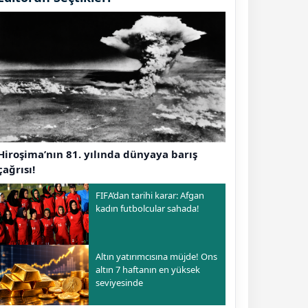
Hiroşima’nın 81. yılında dünyaya barış
çağrısı!
FIFA’dan tarihi karar: Afgan
kadın futbolcular sahada!
Altın yatırımcısına müjde! Ons
altın 7 haftanın en yüksek
seviyesinde