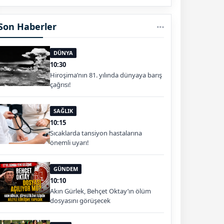
Son Haberler
DÜNYA
10:30
Hiroşima’nın 81. yılında dünyaya barış
çağrısı!
SAĞLIK
10:15
Sıcaklarda tansiyon hastalarına
önemli uyarı!
GÜNDEM
10:10
Akın Gürlek, Behçet Oktay’ın ölüm
dosyasını görüşecek