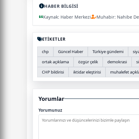
HABER BİLGİSİ
Kaynak: Haber Merkezi
Muhabir: Nahibe De
ETİKETLER
chp
Güncel Haber
Türkiye gündemi
siy
ortak açıklama
özgür çelik
demokrasi
s
CHP bildirisi
iktidar eleştirisi
muhalefet açık
Yorumlar
Yorumunuz