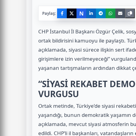
N
Paylaş:
CHP İstanbul İl Başkanı Özgür Çelik, sos
ortak bildirisini kamuoyu ile paylaştı. Tü
açıklamada, siyasi sürece ilişkin sert ifa
girişimlere izin verilmeyeceği” vurgula
yaşanan tartışmaların ardından dikkat çek
“SİYASİ REKABET DEM
VURGUSU
Ortak metinde, Türkiye’de siyasi rekabet
yaşandığı, bunun demokratik yaşamın doğ
açıklamada, mevcut siyasi atmosferin bu 
edildi. CHP’li il başkanları, vatandaşlar