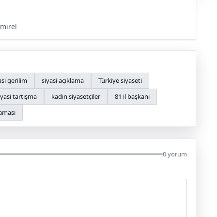
mirel
asi gerilim
siyasi açıklama
Türkiye siyaseti
iyasi tartışma
kadın siyasetçiler
81 il başkanı
laması
0 yorum