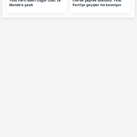
YENİ Parti lideri Özgür Özel, Le
CHP’de yaprak dökümü: YENİ
Monde’a yazdı
Parti’ye geçişler hız kesmiyor