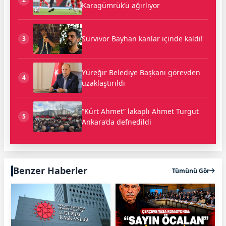
Karagümrük’ü ağırlıyor
Survivor Bayhan kanlar içinde kaldı!
3
Yüreğir Belediye Başkanı görevden
4
uzaklaştırıldı
“Kürt Ahmet” lakaplı Ahmet Turgut
5
Ankara’da defnedildi
Benzer Haberler
Tümünü Gör