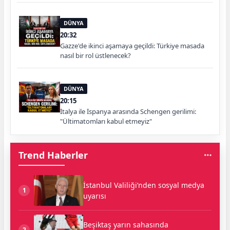
DÜNYA
20:32
Gazze'de ikinci aşamaya geçildi: Türkiye masada
nasıl bir rol üstlenecek?
DÜNYA
20:15
İtalya ile İspanya arasında Schengen gerilimi:
"Ültimatomları kabul etmeyiz"
Trend Haberler
İstanbul Valiliği’nden sosyal medya
1
uyarısı
Beşiktaş yarın sahasında
2