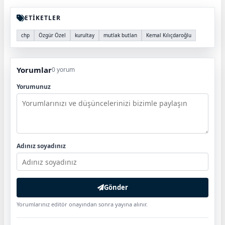
ETİKETLER
chp
Özgür Özel
kurultay
mutlak butlan
Kemal Kılıçdaroğlu
Yorumlar
0 yorum
Yorumunuz
Adınız soyadınız
Gönder
Yorumlarınız editör onayından sonra yayına alınır.