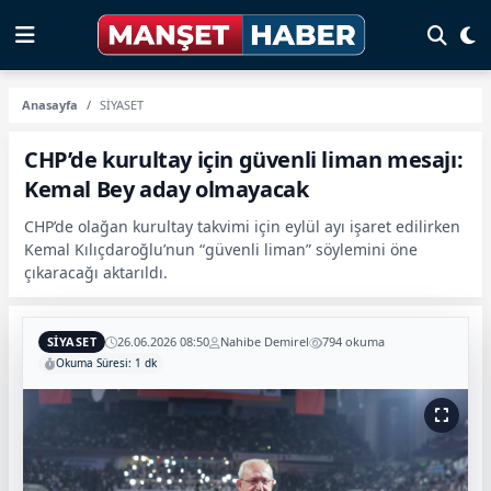
Anasayfa
SİYASET
CHP’de kurultay için güvenli liman mesajı:
Kemal Bey aday olmayacak
CHP’de olağan kurultay takvimi için eylül ayı işaret edilirken
Kemal Kılıçdaroğlu’nun “güvenli liman” söylemini öne
çıkaracağı aktarıldı.
SİYASET
26.06.2026 08:50
Nahibe Demirel
794 okuma
Okuma Süresi: 1 dk