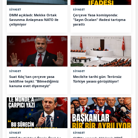
SİYASET
SİYASET
DMM açıkladı: Mekke Ortak
Çerçeve Yasa komisyonda:
Savunma Anlaşması NATO ile
"Sayın Öcalan" ifadesi tartışma
çelişmiyor
yarattı
SİYASET
SİYASET
Suat Kılıç'tan çerçeve yasa
Meclis’te tarihi gün: Terörsüz
teklifine tepki: "Bilmediğimiz
Türkiye yasası görüşülüyor!
kanuna evet diyemeyiz"
SİYASET
SİYASET