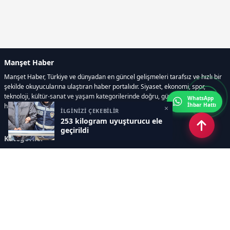
Manşet Haber
Manşet Haber, Türkiye ve dünyadan en güncel gelişmeleri tarafsız ve hızlı bir
şekilde okuyucularına ulaştıran haber portalıdır. Siyaset, ekonomi, spor,
teknoloji, kültür-sanat ve yaşam kategorilerinde doğru, güvenilir ve anlık
WhatsApp
İhbar Hattı
haberler sunar.
×
İLGİNİZİ ÇEKEBİLİR
253 kilogram uyuşturucu ele
geçirildi
Kategoriler
GÜNDEM
ÖZEL HABER
SİYASET
EKONOMİ
DÜNYA
SPOR
EĞİTİM
ENERJİ
DİĞER
MANŞET