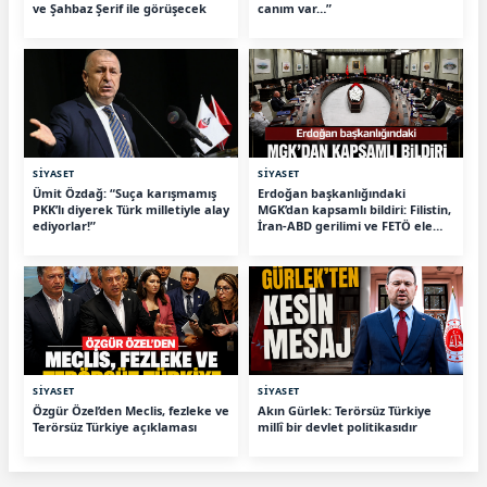
ve Şahbaz Şerif ile görüşecek
canım var…”
SİYASET
SİYASET
Ümit Özdağ: “Suça karışmamış
Erdoğan başkanlığındaki
PKK’lı diyerek Türk milletiyle alay
MGK’dan kapsamlı bildiri: Filistin,
ediyorlar!”
İran-ABD gerilimi ve FETÖ ele
alındı
SİYASET
SİYASET
Özgür Özel’den Meclis, fezleke ve
Akın Gürlek: Terörsüz Türkiye
Terörsüz Türkiye açıklaması
millî bir devlet politikasıdır