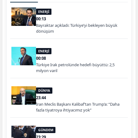
ENERJİ
00:13
Bayraktar açıkladı: Türkiye’yi bekleyen büyük
dönüşüm
ENERJİ
00:08
Türkiye Irak petrolünde hedefi büyüttü: 2,5
milyon varil
DÜNYA
23:44
İran Meclis Başkanı Kalibaf’tan Trump’a: “Daha
fazla tiyatroya ihtiyacımız yok”
GÜNDEM
23:29