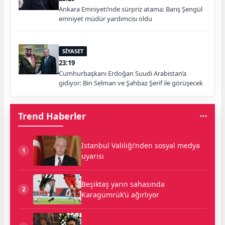
Ankara Emniyeti’nde sürpriz atama: Barış Şengül
emniyet müdür yardımcısı oldu
SİYASET
23:19
Cumhurbaşkanı Erdoğan Suudi Arabistan’a
gidiyor: Bin Selman ve Şahbaz Şerif ile görüşecek
Trend Haberler
İstanbul Valiliği’nden sosyal medya
1
uyarısı
Beşiktaş yarın sahasında
2
Karagümrük’ü ağırlıyor