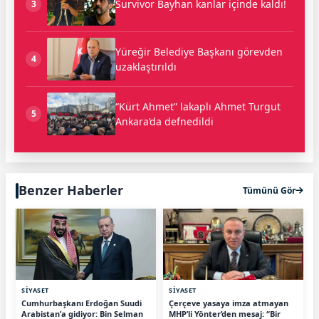
Survivor Bayhan kanlar içinde kaldı!
3
Yüreğir Belediye Başkanı görevden
4
uzaklaştırıldı
“Kürt Ahmet” lakaplı Ahmet Turgut
5
Ankara’da defnedildi
Benzer Haberler
Tümünü Gör
SİYASET
SİYASET
Cumhurbaşkanı Erdoğan Suudi
Çerçeve yasaya imza atmayan
Arabistan’a gidiyor: Bin Selman
MHP’li Yönter’den mesaj: “Bir