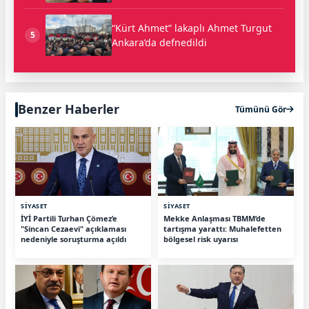
“Kürt Ahmet” lakaplı Ahmet Turgut
5
Ankara’da defnedildi
Benzer Haberler
Tümünü Gör
SİYASET
SİYASET
İYİ Partili Turhan Çömez’e
Mekke Anlaşması TBMM’de
"Sincan Cezaevi" açıklaması
tartışma yarattı: Muhalefetten
nedeniyle soruşturma açıldı
bölgesel risk uyarısı