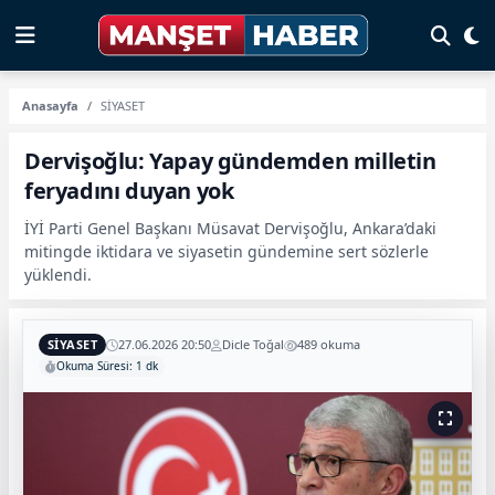
Anasayfa
SİYASET
Dervişoğlu: Yapay gündemden milletin
feryadını duyan yok
İYİ Parti Genel Başkanı Müsavat Dervişoğlu, Ankara’daki
mitingde iktidara ve siyasetin gündemine sert sözlerle
yüklendi.
SİYASET
27.06.2026 20:50
Dicle Toğal
489 okuma
Okuma Süresi: 1 dk