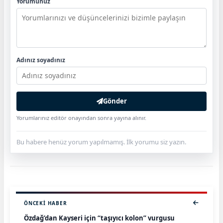
Yorumunuz
Adınız soyadınız
Gönder
Yorumlarınız editör onayından sonra yayına alınır.
Bu habere henüz yorum yapılmamış. İlk yorumu siz yazın.
ÖNCEKI HABER
Özdağ’dan Kayseri için “taşıyıcı kolon” vurgusu