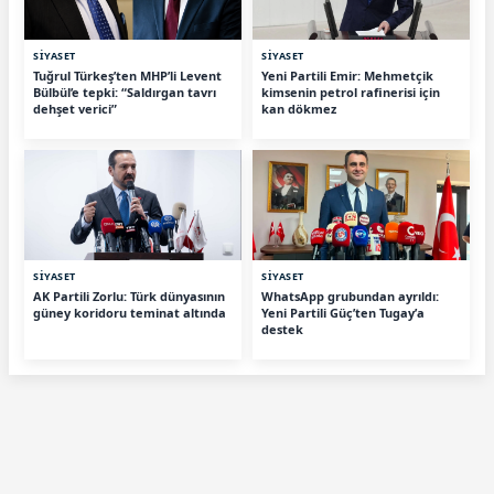
SİYASET
SİYASET
Tuğrul Türkeş’ten MHP’li Levent
Yeni Partili Emir: Mehmetçik
Bülbül’e tepki: “Saldırgan tavrı
kimsenin petrol rafinerisi için
dehşet verici”
kan dökmez
SİYASET
SİYASET
AK Partili Zorlu: Türk dünyasının
WhatsApp grubundan ayrıldı:
güney koridoru teminat altında
Yeni Partili Güç’ten Tugay’a
destek