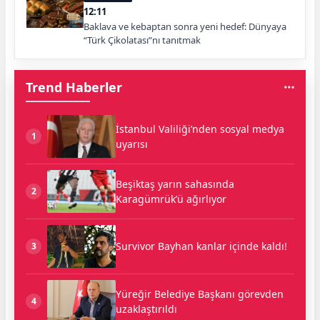
12:11
Baklava ve kebaptan sonra yeni hedef: Dünyaya
“Türk Çikolatası”nı tanıtmak
Trend Haberler
İstanbul Valiliği’nden sosyal medya
1
uyarısı
Beşiktaş yarın sahasında
2
Karagümrük’ü ağırlıyor
Survivor Bayhan kanlar içinde kaldı!
3
Yüreğir Belediye Başkanı görevden
4
uzaklaştırıldı