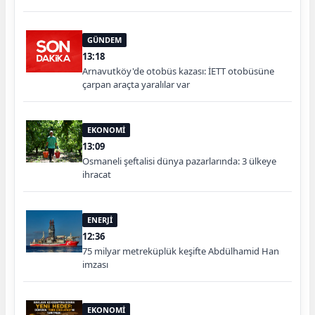
GÜNDEM
13:18
Arnavutköy'de otobüs kazası: İETT otobüsüne
çarpan araçta yaralılar var
EKONOMİ
13:09
Osmaneli şeftalisi dünya pazarlarında: 3 ülkeye
ihracat
ENERJİ
12:36
75 milyar metreküplük keşifte Abdülhamid Han
imzası
EKONOMİ