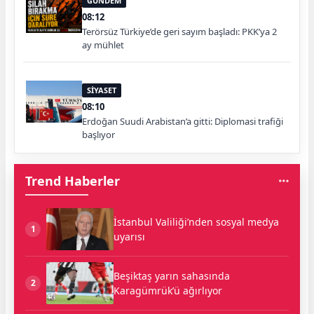
GÜNDEM
08:12
Terörsüz Türkiye’de geri sayım başladı: PKK’ya 2
ay mühlet
SİYASET
08:10
Erdoğan Suudi Arabistan’a gitti: Diplomasi trafiği
başlıyor
Trend Haberler
İstanbul Valiliği’nden sosyal medya
1
uyarısı
Beşiktaş yarın sahasında
2
Karagümrük’ü ağırlıyor