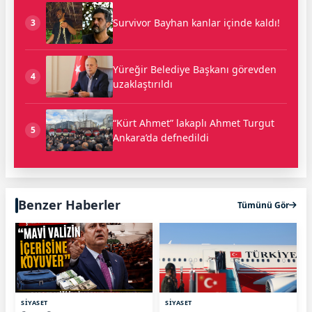
Survivor Bayhan kanlar içinde kaldı!
3
Yüreğir Belediye Başkanı görevden
4
uzaklaştırıldı
“Kürt Ahmet” lakaplı Ahmet Turgut
5
Ankara’da defnedildi
Benzer Haberler
Tümünü Gör
SİYASET
SİYASET