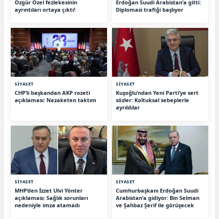
Özgür Özel fezlekesinin
Erdoğan Suudi Arabistan’a gitti:
ayrıntıları ortaya çıktı!
Diplomasi trafiği başlıyor
SİYASET
SİYASET
CHP’li başkandan AKP rozeti
Kuşoğlu’ndan Yeni Parti’ye sert
açıklaması: Nezaketen taktım
sözler: Koltuksal sebeplerle
ayrıldılar
SİYASET
SİYASET
MHP’den İzzet Ulvi Yönter
Cumhurbaşkanı Erdoğan Suudi
açıklaması: Sağlık sorunları
Arabistan’a gidiyor: Bin Selman
nedeniyle imza atamadı
ve Şahbaz Şerif ile görüşecek