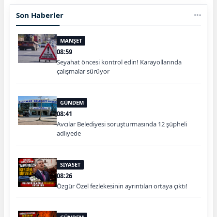
Son Haberler
MANŞET
08:59
Seyahat öncesi kontrol edin! Karayollarında
çalışmalar sürüyor
GÜNDEM
08:41
Avcılar Belediyesi soruşturmasında 12 şüpheli
adliyede
SİYASET
08:26
Özgür Özel fezlekesinin ayrıntıları ortaya çıktı!