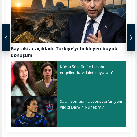
Bayraktar açıkladı: Türkiye’yi bekleyen büyük
dönüşüm
Kübra Süzgün’ün hesabı
engellendi: “Adalet istiyorum”
Salah sonrası Trabzonspor’un yeni
yıldızı Darwin Nunez mi?