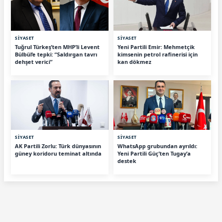
SİYASET
SİYASET
Tuğrul Türkeş’ten MHP’li Levent
Yeni Partili Emir: Mehmetçik
Bülbül’e tepki: “Saldırgan tavrı
kimsenin petrol rafinerisi için
dehşet verici”
kan dökmez
SİYASET
SİYASET
AK Partili Zorlu: Türk dünyasının
WhatsApp grubundan ayrıldı:
güney koridoru teminat altında
Yeni Partili Güç’ten Tugay’a
destek