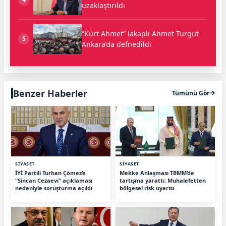
uzaklaştırıldı
“Kürt Ahmet” lakaplı Ahmet Turgut
5
Ankara’da defnedildi
Benzer Haberler
Tümünü Gör
SİYASET
SİYASET
İYİ Partili Turhan Çömez’e
Mekke Anlaşması TBMM’de
"Sincan Cezaevi" açıklaması
tartışma yarattı: Muhalefetten
nedeniyle soruşturma açıldı
bölgesel risk uyarısı