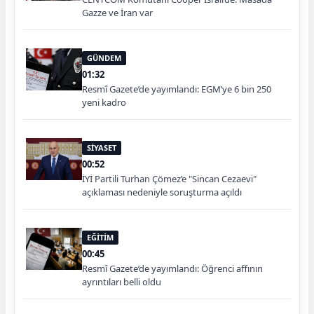
Gazze ve İran var
GÜNDEM
01:32
Resmî Gazete’de yayımlandı: EGM’ye 6 bin 250
yeni kadro
SİYASET
00:52
İYİ Partili Turhan Çömez’e "Sincan Cezaevi"
açıklaması nedeniyle soruşturma açıldı
EĞİTİM
00:45
Resmî Gazete’de yayımlandı: Öğrenci affının
ayrıntıları belli oldu