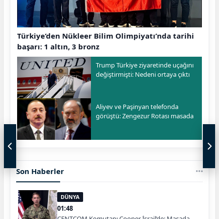
Türkiye’den Nükleer Bilim Olimpiyatı’nda tarihi
başarı: 1 altın, 3 bronz
Trump Türkiye ziyaretinde uçağını
değiştirmişti: Nedeni ortaya çıktı
Aliyev ve Paşinyan telefonda
görüştü: Zengezur Rotası masada
Son Haberler
DÜNYA
01:48
CENTCOM Komutanı Cooper İsrail’de: Masada