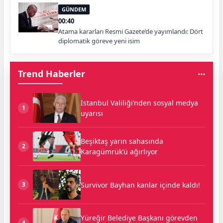
GÜNDEM
00:40
Atama kararları Resmi Gazete’de yayımlandı: Dört
diplomatik göreve yeni isim
Trend Haberler
İstanbul Valiliği’nden sosyal medya
1
uyarısı
Beşiktaş yarın sahasında
2
Karagümrük’ü ağırlıyor
Survivor Bayhan kanlar içinde kaldı!
3
Yüreğir Belediye Başkanı görevden
4