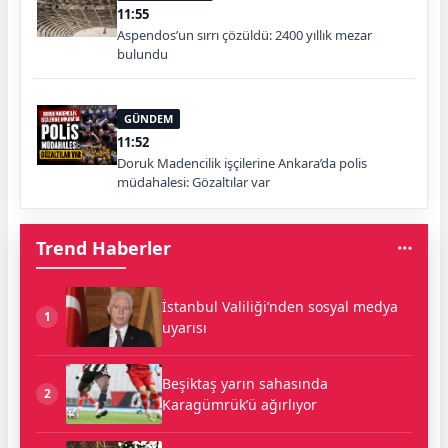
11:55
Aspendos’un sırrı çözüldü: 2400 yıllık mezar
bulundu
GÜNDEM
11:52
Doruk Madencilik işçilerine Ankara’da polis
müdahalesi: Gözaltılar var
Trend Haberler
İstanbul Valiliği’nden sosyal medya
1
uyarısı
Beşiktaş yarın sahasında
2
Karagümrük’ü ağırlıyor