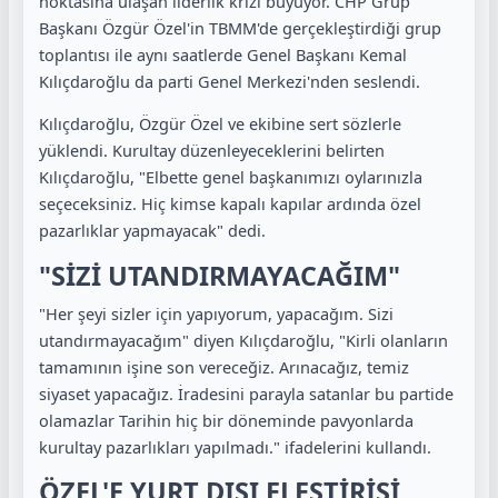
noktasına ulaşan liderlik krizi büyüyor. CHP Grup
Başkanı Özgür Özel'in TBMM'de gerçekleştirdiği grup
toplantısı ile aynı saatlerde Genel Başkanı Kemal
Kılıçdaroğlu da parti Genel Merkezi'nden seslendi.
Kılıçdaroğlu, Özgür Özel ve ekibine sert sözlerle
yüklendi. Kurultay düzenleyeceklerini belirten
Kılıçdaroğlu, "Elbette genel başkanımızı oylarınızla
seçeceksiniz. Hiç kimse kapalı kapılar ardında özel
pazarlıklar yapmayacak" dedi.
"SİZİ UTANDIRMAYACAĞIM"
"Her şeyi sizler için yapıyorum, yapacağım. Sizi
utandırmayacağım" diyen Kılıçdaroğlu, "Kirli olanların
tamamının işine son vereceğiz. Arınacağız, temiz
siyaset yapacağız. İradesini parayla satanlar bu partide
olamazlar Tarihin hiç bir döneminde pavyonlarda
kurultay pazarlıkları yapılmadı." ifadelerini kullandı.
ÖZEL'E YURT DIŞI ELEŞTİRİSİ