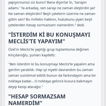
yapıyorsunuz siz bunu? Bana diyorlar ki, ‘Sarayın
adamı.’ Ya arkadaş, sen sarayı ne zaman eleştirdin ya?
Ne zaman eleştirdin? Beşli çetelerin üzerine ne zaman
gittin sen? Bu milletin hakkını, hukukunu yiyen beşli
çetelerden hesap sormazsam namerdim.” dedi.
"İSTERDİM Kİ BU KONUŞMAYI
MECLİS'TE YAPAYIM"
Özel'in Meclis'te yaptığı grup toplantısına değinen
Kılıçdaroğlu, şunları kaydetti:
"Ben isterdim ki bu konuşmayı Meclis'te yapalım ama
gerilim yaratıldı. Hep iyi niyetli davrandım bu zaman
zaman suiistimal edildi bunun da farkındayım ama bir
noktaya kadar... O noktaya gelince kusura bakmayın
deyip kesip atacağız."
"HESAP SORMAZSAM
NAMERDİM"