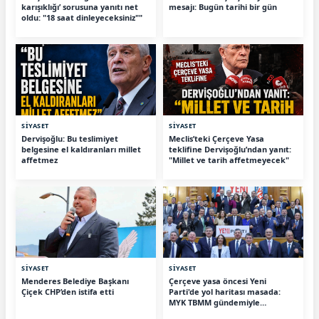
karışıklığı’ sorusuna yanıtı net
mesajı: Bugün tarihi bir gün
oldu: "18 saat dinleyeceksiniz""
SİYASET
SİYASET
Dervişoğlu: Bu teslimiyet
Meclis’teki Çerçeve Yasa
belgesine el kaldıranları millet
teklifine Dervişoğlu’ndan yanıt:
affetmez
"Millet ve tarih affetmeyecek"
SİYASET
SİYASET
Menderes Belediye Başkanı
Çerçeve yasa öncesi Yeni
Çiçek CHP’den istifa etti
Parti'de yol haritası masada:
MYK TBMM gündemiyle
toplanıyor