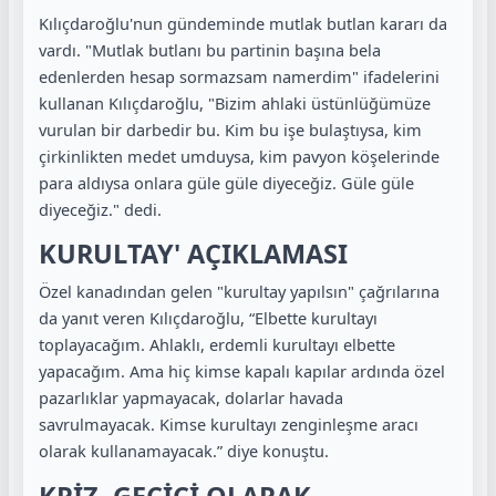
Kılıçdaroğlu'nun gündeminde mutlak butlan kararı da
vardı. "Mutlak butlanı bu partinin başına bela
edenlerden hesap sormazsam namerdim" ifadelerini
kullanan Kılıçdaroğlu, "Bizim ahlaki üstünlüğümüze
vurulan bir darbedir bu. Kim bu işe bulaştıysa, kim
çirkinlikten medet umduysa, kim pavyon köşelerinde
para aldıysa onlara güle güle diyeceğiz. Güle güle
diyeceğiz." dedi.
KURULTAY' AÇIKLAMASI
Özel kanadından gelen "kurultay yapılsın" çağrılarına
da yanıt veren Kılıçdaroğlu, “Elbette kurultayı
toplayacağım. Ahlaklı, erdemli kurultayı elbette
yapacağım. Ama hiç kimse kapalı kapılar ardında özel
pazarlıklar yapmayacak, dolarlar havada
savrulmayacak. Kimse kurultayı zenginleşme aracı
olarak kullanamayacak.” diye konuştu.
KRİZ, GEÇİCİ OLARAK