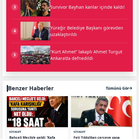
Survivor Bayhan kanlar içinde kaldı!
3
Yüreğir Belediye Başkanı görevden
4
uzaklaştırıldı
“Kürt Ahmet” lakaplı Ahmet Turgut
5
Ankara’da defnedildi
Benzer Haberler
Tümünü Gör
SİYASET
SİYASET
Bahçeli Meclis’e geldi: ‘Kafa
Feti Yıldız’dan çerçeve yasa