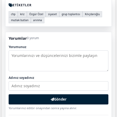
ETİKETLER
chp
kriz
Özgür Özel
siyaset
grup toplantısı
Kılıçdaroğlu
mutlak butlan
arınma
Yorumlar
0 yorum
Yorumunuz
Adınız soyadınız
Gönder
Yorumlarınız editör onayından sonra yayına alınır.