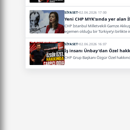
SİYASET
•
02.06.2026 17:00
Yeni CHP MYK’sında yer alan İl
CHP İstanbul Milletvekili Gamze Akkuş 
egemen olduğu bir Türkiye’yi birlikte i
SİYASET
•
02.06.2026 16:07
İş insanı Ünbay'dan Özel hak
CHP Grup Başkanı Özgür Özel hakkındaki