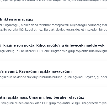
lilikten arınacağız
ıçdaroğlu, bir kez daha "arınma" mesajı verdi. Kılıçdaroğlu, "Arınacağız arına
 Bu parti kirliliği kabul etmez. Bu parti devlet kuran, devlet inşa eden bir pa
ü' krizine son nokta: Kılıçdaroğlu’nu önleyecek madde yok
çık olduğunu belirterek CHP Genel Başkanı'nın grup toplantısında konuşm
lu’na yanıt: Kaynağımı açıklamayacağım
roğlu’nun hakkında suç duyurusunda bulunduğunu açıkladı. Soykan, gündem 
ntısı açıklaması: Umarım, hep beraber olacağız
salı günü düzenlenecek olan CHP grup toplantısı ile ilgili 'sizi görecek miyi