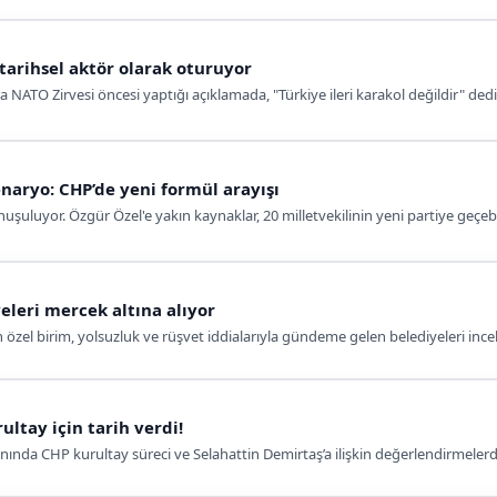
tarihsel aktör olarak oturuyor
NATO Zirvesi öncesi yaptığı açıklamada, "Türkiye ileri karakol değildir" dedi.
enaryo: CHP’de yeni formül arayışı
nuşuluyor. Özgür Özel'e yakın kaynaklar, 20 milletvekilinin yeni partiye geç
eleri mercek altına alıyor
özel birim, yolsuzluk ve rüşvet iddialarıyla gündeme gelen belediyeleri inc
ultay için tarih verdi!
ınında CHP kurultay süreci ve Selahattin Demirtaş’a ilişkin değerlendirmeler