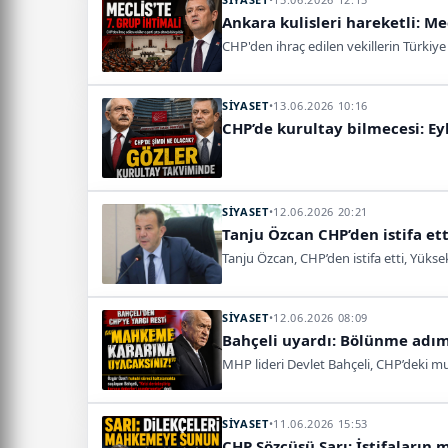
Ankara kulisleri hareketli: Mec
CHP'den ihraç edilen vekillerin Türkiye 
SİYASET
•
13.06.2026 10:16
CHP’de kurultay bilmecesi: Eyl
SİYASET
•
12.06.2026 20:21
Tanju Özcan CHP’den istifa e
Tanju Özcan, CHP’den istifa etti, Yüks
SİYASET
•
12.06.2026 08:09
Bahçeli uyardı: Bölünme adım
MHP lideri Devlet Bahçeli, CHP’deki mut
SİYASET
•
11.06.2026 15:53
CHP Sözcüsü Sarı: İstifaları