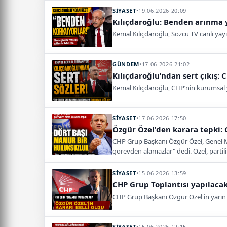
SİYASET
•
19.06.2026 20:09
Kılıçdaroğlu: Benden arınma 
Kemal Kılıçdaroğlu, Sözcü TV canlı yay
GÜNDEM
•
17.06.2026 21:02
Kılıçdaroğlu’ndan sert çıkış: 
Kemal Kılıçdaroğlu, CHP’nin kurumsal y
SİYASET
•
17.06.2026 17:50
Özgür Özel'den karara tepki:
CHP Grup Başkanı Özgür Özel, Genel Mer
görevden alamazlar" dedi. Özel, partilile
SİYASET
•
15.06.2026 13:59
CHP Grup Toplantısı yapılacak
CHP Grup Başkanı Özgür Özel'in yarın 
SİYASET
•
15.06.2026 12:15