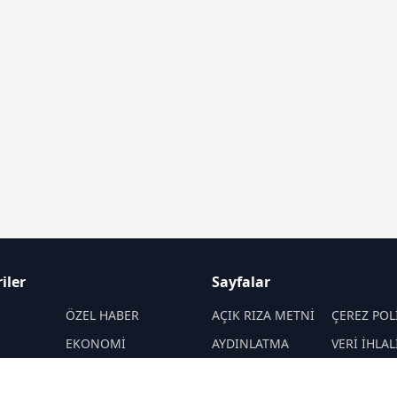
iler
Sayfalar
M
ÖZEL HABER
AÇIK RIZA METNİ
ÇEREZ POL
EKONOMİ
AYDINLATMA
VERİ İHLAL
METNİ
PROSEDÜR
SPOR
VERİ SAKLAMA VE
İletişim