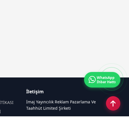
WhatsApp
İhbar Hattı
İletişim
İmaj Yayıncılık Reklam Pazarlama Ve
İTİKASI
Taahhüt Limited Şirketi
İ
Ü
Ümit Mahallesi, 2494/2 Sokak No:4
Çankaya Ankara