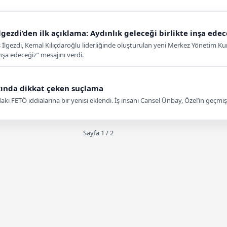
gezdi’den ilk açıklama: Aydınlık geleceği birlikte inşa edec
İlgezdi, Kemal Kılıçdaroğlu liderliğinde oluşturulan yeni Merkez Yönetim Kuru
nşa edeceğiz” mesajını verdi.
kında dikkat çeken suçlama
 FETÖ iddialarına bir yenisi eklendi. İş insanı Cansel Ünbay, Özel’in geçmiş
Sayfa 1 / 2