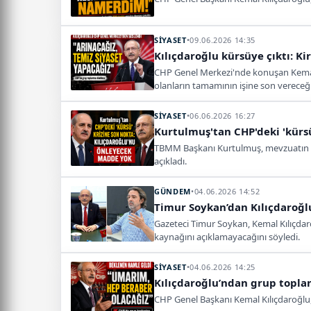
SİYASET
•
09.06.2026 14:35
Kılıçdaroğlu kürsüye çıktı: Kir
CHP Genel Merkezi'nde konuşan Kemal Kıl
olanların tamamının işine son vereceğiz.
SİYASET
•
06.06.2026 16:27
Kurtulmuş'tan CHP'deki 'kürs
TBMM Başkanı Kurtulmuş, mevzuatın a
açıkladı.
GÜNDEM
•
04.06.2026 14:52
Timur Soykan’dan Kılıçdaroğ
Gazeteci Timur Soykan, Kemal Kılıçda
kaynağını açıklamayacağını söyledi.
SİYASET
•
04.06.2026 14:25
Kılıçdaroğlu’ndan grup topla
CHP Genel Başkanı Kemal Kılıçdaroğlu, 