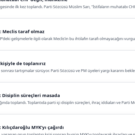
ölgesinde ilk kez toplandı. Parti Sözcüsü Müslim Sarı, "İstifaların muhatabı 
 Meclis taraf olmaz
 gelişmelerle ilgili olarak Meclis’in bu ihtilafın tarafı olmayacağını vurgu
 kişiyle de toplanırız
 sonrası tartışmalar sürüyor. Parti Sözcüsü ve PM üyeleri yargı kararını bekled
: Disiplin süreçleri masada
 toplandı. Toplantıda parti içi disiplin süreçleri, ihraç iddiaları ve Parti Mecl
: Kılıçdaroğlu MYK’yı çağırdı
aşanan grup toplantısı krizi sonrası bugün MYK’yı toplayarak ihraçları ve par