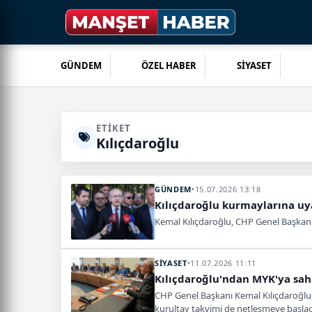
GÜNDEM
ÖZEL HABER
SİYASET
ETIKET
Kılıçdaroğlu
GÜNDEM
•
15.07.2026 13:18
Kılıçdaroğlu kurmaylarına uya
Kemal Kılıçdaroğlu, CHP Genel Başkanlı
SİYASET
•
11.07.2026 11:11
Kılıçdaroğlu'ndan MYK'ya saha 
CHP Genel Başkanı Kemal Kılıçdaroğlu, M
kurultay takvimi de netleşmeye başlad