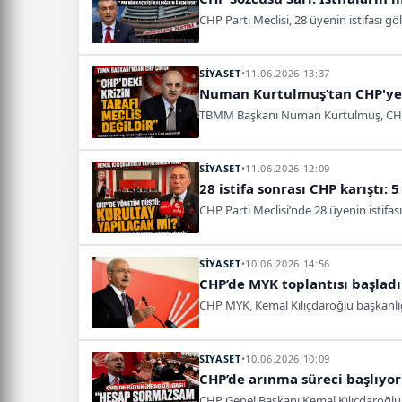
CHP Parti Meclisi, 28 üyenin istifası g
SİYASET
•
11.06.2026 13:37
Numan Kurtulmuş’tan CHP'ye:
TBMM Başkanı Numan Kurtulmuş, CHP’deki
SİYASET
•
11.06.2026 12:09
28 istifa sonrası CHP karıştı: 5
CHP Parti Meclisi’nde 28 üyenin istifası
SİYASET
•
10.06.2026 14:56
CHP’de MYK toplantısı başladı
CHP MYK, Kemal Kılıçdaroğlu başkanlığında
SİYASET
•
10.06.2026 10:09
CHP’de arınma süreci başlıyor
CHP Genel Başkanı Kemal Kılıçdaroğlu, y