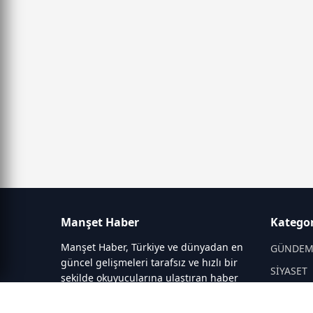
Manşet Haber
Kategor
Manşet Haber, Türkiye ve dünyadan en
GÜNDE
güncel gelişmeleri tarafsız ve hızlı bir
SİYASET
şekilde okuyucularına ulaştıran haber
portalıdır. Siyaset, ekonomi, spor,
DÜNYA
teknoloji, kültür-sanat ve yaşam