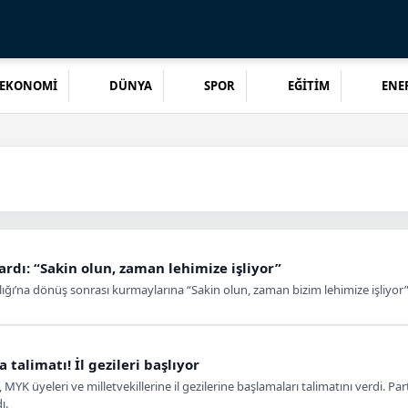
EKONOMİ
DÜNYA
SPOR
EĞİTİM
ENER
rdı: “Sakin olun, zaman lehimize işliyor”
ğı’na dönüş sonrası kurmaylarına “Sakin olun, zaman bizim lehimize işliyor”
talimatı! İl gezileri başlıyor
YK üyeleri ve milletvekillerine il gezilerine başlamaları talimatını verdi. Par
ı.