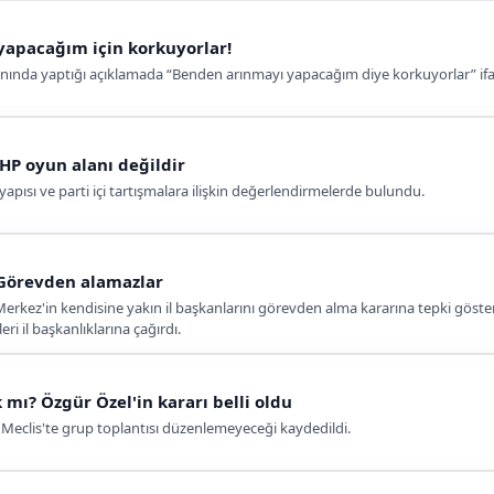
yapacağım için korkuyorlar!
ınında yaptığı açıklamada “Benden arınmayı yapacağım diye korkuyorlar” ifad
CHP oyun alanı değildir
apısı ve parti içi tartışmalara ilişkin değerlendirmelerde bulundu.
 Görevden alamazlar
kez'in kendisine yakın il başkanlarını görevden alma kararına tepki gösterere
ri il başkanlıklarına çağırdı.
 mı? Özgür Özel'in kararı belli oldu
Meclis'te grup toplantısı düzenlemeyeceği kaydedildi.