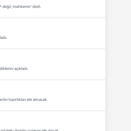
CHP değil, mahkeme" dedi.
ladı.
iklerini açıkladı.
isi hazırlıkları ele alınacak.
tideki disiplin sürecini ele alacak.