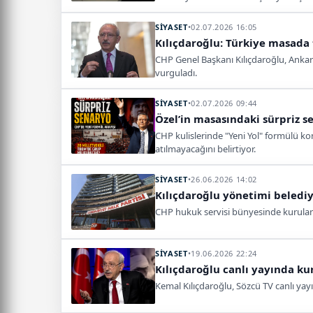
SİYASET
•
02.07.2026 16:05
Kılıçdaroğlu: Türkiye masada 
CHP Genel Başkanı Kılıçdaroğlu, Ankara 
vurguladı.
SİYASET
•
02.07.2026 09:44
Özel’in masasındaki sürpriz s
CHP kulislerinde "Yeni Yol" formülü ko
atılmayacağını belirtiyor.
SİYASET
•
26.06.2026 14:02
Kılıçdaroğlu yönetimi belediy
CHP hukuk servisi bünyesinde kurulan 
SİYASET
•
19.06.2026 22:24
Kılıçdaroğlu canlı yayında kur
Kemal Kılıçdaroğlu, Sözcü TV canlı yay