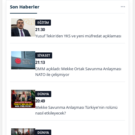
Son Haberler
EĞİTİM
21:30
Yusuf Tekin'den YKS ve yeni müfredat açıklaması
SİYASET
21:13
DMM açıkladı: Mekke Ortak Savunma Anlaşması
NATO ile çelişmiyor
DÜNYA
20:49
Mekke Savunma Anlaşması Türkiye'nin rolünü
nasıl etkileyecek?
DÜNYA