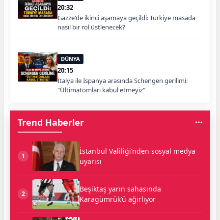
20:32
Gazze'de ikinci aşamaya geçildi: Türkiye masada
nasıl bir rol üstlenecek?
DÜNYA
20:15
İtalya ile İspanya arasında Schengen gerilimi:
"Ültimatomları kabul etmeyiz"
Trend Haberler
İstanbul Valiliği’nden sosyal medya
1
uyarısı
Beşiktaş yarın sahasında
2
Karagümrük’ü ağırlıyor