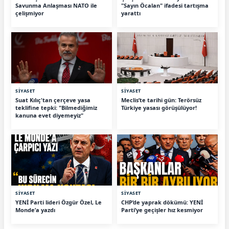
Savunma Anlaşması NATO ile
"Sayın Öcalan" ifadesi tartışma
çelişmiyor
yarattı
SİYASET
SİYASET
Suat Kılıç'tan çerçeve yasa
Meclis’te tarihi gün: Terörsüz
teklifine tepki: "Bilmediğimiz
Türkiye yasası görüşülüyor!
kanuna evet diyemeyiz"
SİYASET
SİYASET
YENİ Parti lideri Özgür Özel, Le
CHP’de yaprak dökümü: YENİ
Monde’a yazdı
Parti’ye geçişler hız kesmiyor