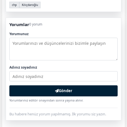
chp
Kılıçdaroğlu
Yorumlar
0 yorum
Yorumunuz
Adınız soyadınız
Gönder
Yorumlarınız editör onayından sonra yayına alınır.
Bu habere henüz yorum yapılmamış. İlk yorumu siz yazın.