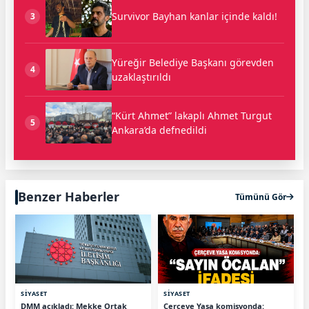
Survivor Bayhan kanlar içinde kaldı!
3
Yüreğir Belediye Başkanı görevden
4
uzaklaştırıldı
“Kürt Ahmet” lakaplı Ahmet Turgut
5
Ankara’da defnedildi
Benzer Haberler
Tümünü Gör
SİYASET
SİYASET
DMM açıkladı: Mekke Ortak
Çerçeve Yasa komisyonda: