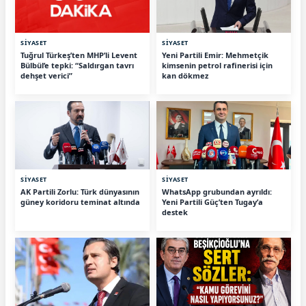
SİYASET
SİYASET
Tuğrul Türkeş’ten MHP’li Levent
Yeni Partili Emir: Mehmetçik
Bülbül’e tepki: “Saldırgan tavrı
kimsenin petrol rafinerisi için
dehşet verici”
kan dökmez
SİYASET
SİYASET
AK Partili Zorlu: Türk dünyasının
WhatsApp grubundan ayrıldı:
güney koridoru teminat altında
Yeni Partili Güç’ten Tugay’a
destek