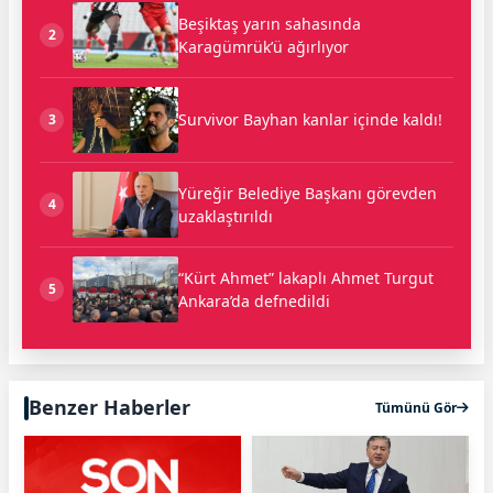
Beşiktaş yarın sahasında
2
Karagümrük’ü ağırlıyor
Survivor Bayhan kanlar içinde kaldı!
3
Yüreğir Belediye Başkanı görevden
4
uzaklaştırıldı
“Kürt Ahmet” lakaplı Ahmet Turgut
5
Ankara’da defnedildi
Benzer Haberler
Tümünü Gör