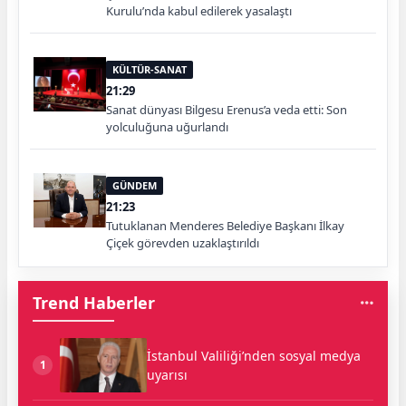
Kurulu’nda kabul edilerek yasalaştı
KÜLTÜR-SANAT
21:29
Sanat dünyası Bilgesu Erenus’a veda etti: Son
yolculuğuna uğurlandı
GÜNDEM
21:23
Tutuklanan Menderes Belediye Başkanı İlkay
Çiçek görevden uzaklaştırıldı
Trend Haberler
İstanbul Valiliği’nden sosyal medya
1
uyarısı