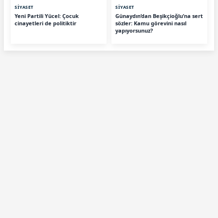
SİYASET
SİYASET
Yeni Partili Yücel: Çocuk
Günaydın’dan Beşikçioğlu’na sert
cinayetleri de politiktir
sözler: Kamu görevini nasıl
yapıyorsunuz?