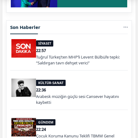
Son Haberler
SİYASET
22:57
Tuğrul Türkeş’ten MHP’li Levent Bülbül’e tepki:
“Saldırgan tavrı dehşet verici”
KÜLTÜR-SANAT
22:36
Arabesk müziğin güçlü sesi Cansever hayatını
kaybetti
GÜNDEM
22:24
Çocuk Koruma Kanunu Teklifi TBMM Genel