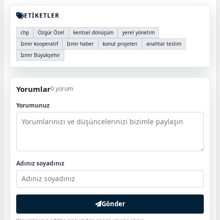
ETİKETLER
chp
Özgür Özel
kentsel dönüşüm
yerel yönetim
İzmir kooperatif
İzmir haber
konut projeleri
anahtar teslim
İzmir Büyükşehir
Yorumlar
0 yorum
Yorumunuz
Adınız soyadınız
Gönder