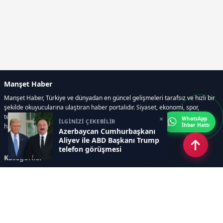
Manşet Haber
Manşet Haber, Türkiye ve dünyadan en güncel gelişmeleri tarafsız ve hızlı bir
şekilde okuyucularına ulaştıran haber portalıdır. Siyaset, ekonomi, spor,
teknoloji, kültür-sanat ve yaşam kategorilerinde doğru, güvenilir ve anlık
×
WhatsApp
İLGİNİZİ ÇEKEBİLİR
İhbar Hattı
haberler sunar.
Azerbaycan Cumhurbaşkanı
Aliyev ile ABD Başkanı Trump
telefon görüşmesi
Kategoriler
gerçekleştirdi
GÜNDEM
ÖZEL HABER
SİYASET
EKONOMİ
DÜNYA
SPOR
EĞİTİM
ENERJİ