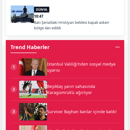
DÜNYA
10:47
Batı Şeria’daki Hristiyan beldesi kapalı askeri
bölge ilan edildi
Trend Haberler
İstanbul Valiliği’nden sosyal medya
1
uyarısı
Beşiktaş yarın sahasında
2
Karagümrük’ü ağırlıyor
Survivor Bayhan kanlar içinde kaldı!
3