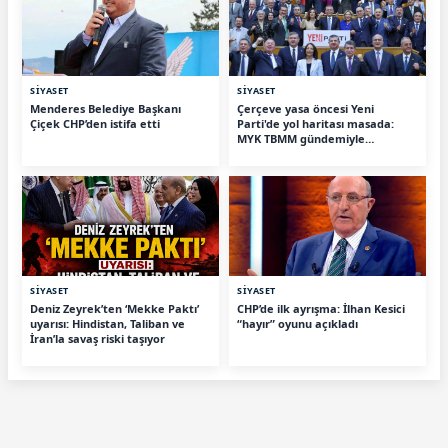
SİYASET
SİYASET
Menderes Belediye Başkanı
Çerçeve yasa öncesi Yeni
Çiçek CHP’den istifa etti
Parti'de yol haritası masada:
MYK TBMM gündemiyle
toplanıyor
SİYASET
SİYASET
Deniz Zeyrek’ten ‘Mekke Paktı’
CHP’de ilk ayrışma: İlhan Kesici
uyarısı: Hindistan, Taliban ve
“hayır” oyunu açıkladı
İran’la savaş riski taşıyor