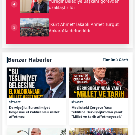
Yüreğir Belediye Başkanı görevden
4
uzaklaştırıldı
“Kürt Ahmet” lakaplı Ahmet Turgut
5
Ankara’da defnedildi
Benzer Haberler
Tümünü Gör
SİYASET
SİYASET
Dervişoğlu: Bu teslimiyet
Meclis’teki Çerçeve Yasa
belgesine el kaldıranları millet
teklifine Dervişoğlu’ndan yanıt:
affetmez
"Millet ve tarih affetmeyecek"