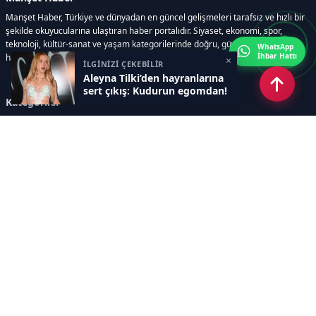
Manşet Haber, Türkiye ve dünyadan en güncel gelişmeleri tarafsız ve hızlı bir
şekilde okuyucularına ulaştıran haber portalıdır. Siyaset, ekonomi, spor,
teknoloji, kültür-sanat ve yaşam kategorilerinde doğru, güvenilir ve anlık
WhatsApp
İhbar Hattı
haberler sunar.
×
İLGİNİZİ ÇEKEBİLİR
Aleyna Tilki’den hayranlarına
sert çıkış: Kudurun egomdan!
Kategoriler
GÜNDEM
ÖZEL HABER
SİYASET
EKONOMİ
DÜNYA
SPOR
EĞİTİM
ENERJİ
DİĞER
MANŞET
SAĞLIK
MAGAZİN
BİLİM-TEKNOLOJİ
KÜLTÜR-SANAT
SEKTÖREL SİTELERİMİZ
YAZARLAR
KÜNYE