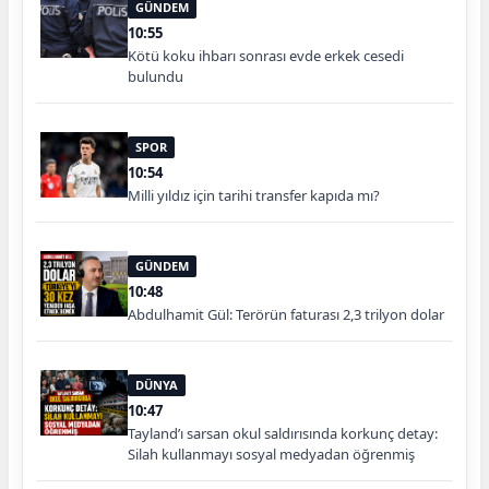
GÜNDEM
10:55
Kötü koku ihbarı sonrası evde erkek cesedi
bulundu
SPOR
10:54
Milli yıldız için tarihi transfer kapıda mı?
GÜNDEM
10:48
Abdulhamit Gül: Terörün faturası 2,3 trilyon dolar
DÜNYA
10:47
Tayland’ı sarsan okul saldırısında korkunç detay:
Silah kullanmayı sosyal medyadan öğrenmiş