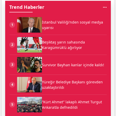
Trend Haberler
İstanbul Valiliği’nden sosyal medya
1
uyarısı
Beşiktaş yarın sahasında
2
Karagümrük’ü ağırlıyor
Survivor Bayhan kanlar içinde kaldı!
3
Yüreğir Belediye Başkanı görevden
4
uzaklaştırıldı
“Kürt Ahmet” lakaplı Ahmet Turgut
5
Ankara’da defnedildi