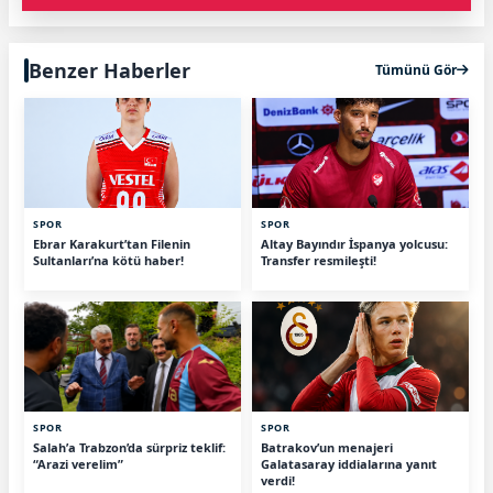
Benzer Haberler
Tümünü Gör
SPOR
SPOR
Ebrar Karakurt’tan Filenin
Altay Bayındır İspanya yolcusu:
Sultanları’na kötü haber!
Transfer resmileşti!
SPOR
SPOR
Salah’a Trabzon’da sürpriz teklif:
Batrakov’un menajeri
“Arazi verelim”
Galatasaray iddialarına yanıt
verdi!