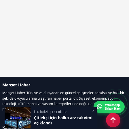
Manşet Haber
Manşet Haber, Türkiye ve dünyadan en güncel gelişmeleri tarafsız ve hızlı bir
şekilde okuyucularına ulaştıran haber portalıdır. Siyaset, ekonomi, spor,
teknoloji, kültür-sanat ve yaşam kategorilerinde doğru, güvenilir ve anlık
WhatsApp
İhbar Hattı
haberler sunar.
×
İLGİNİZİ ÇEKEBİLİR
Çitlekçi için halka arz takvimi
açıklandı
Kategoriler