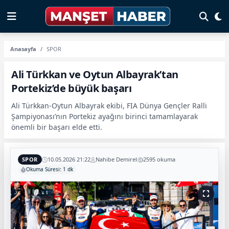
Anasayfa
SPOR
Ali Türkkan ve Oytun Albayrak’tan
Portekiz’de büyük başarı
Ali Türkkan-Oytun Albayrak ekibi, FIA Dünya Gençler Ralli
Şampiyonası’nın Portekiz ayağını birinci tamamlayarak
önemli bir başarı elde etti.
SPOR
10.05.2026 21:22
Nahibe Demirel
2595 okuma
Okuma Süresi: 1 dk