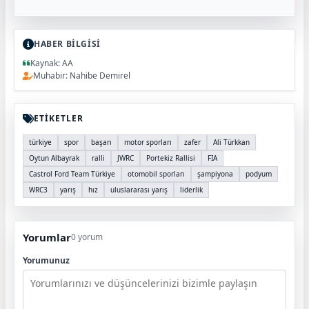
HABER BİLGİSİ
Kaynak: AA
Muhabir: Nahibe Demirel
ETİKETLER
türkiye
spor
başarı
motor sporları
zafer
Ali Türkkan
Oytun Albayrak
ralli
JWRC
Portekiz Rallisi
FIA
Castrol Ford Team Türkiye
otomobil sporları
şampiyona
podyum
WRC3
yarış
hız
uluslararası yarış
liderlik
Yorumlar
0 yorum
Yorumunuz