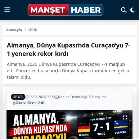
Anasayfa
SPOR
Almanya, Dünya Kupası’nda Curaçao’yu 7-
1 yenerek rekor kırdı
Almanya, 2026 Dünya Kupası’nda Curaçao’yu 7-1 mağlup
etti. Panzerler, bu sonuçla Dünya Kupası tarihinin en golcü
takımı oldu.
SPOR
15.06.2026 09:23
Nahibe Demirel
1308 okuma
Okuma Süresi: 2 dk