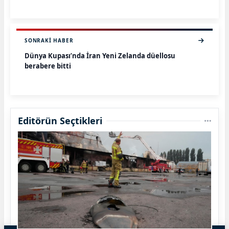
SONRAKI HABER
Dünya Kupası’nda İran Yeni Zelanda düellosu
berabere bitti
Editörün Seçtikleri