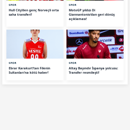
SPOR
SPOR
Hull City’den genç Norveçli orta
MotoGP yıldızı Di
saha transferi!
Giannantonio’dan geri dönüş
açıklaması!
SPOR
SPOR
Ebrar Karakurt’tan Filenin
Altay Bayındır İspanya yolcusu:
Sultanları’na kötü haber!
Transfer resmileşti!