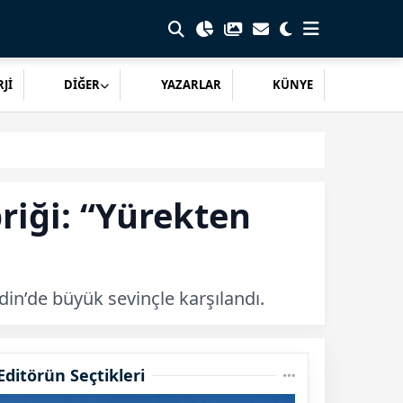
Jİ
DİĞER
YAZARLAR
KÜNYE
riği: “Yürekten
in’de büyük sevinçle karşılandı.
Editörün Seçtikleri