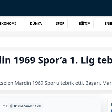
EKONOMİ
DÜNYA
SPOR
EĞİTİM
ENER
n 1969 Spor’a 1. Lig teb
elen Mardin 1969 Spor’u tebrik etti. Başarı, Mard
kuma
Okuma Süresi: 1 dk