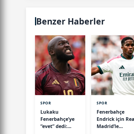
Benzer Haberler
SPOR
SPOR
Lukaku
Fenerbahçe
Fenerbahçe’ye
Endrick için Rea
“evet” dedi:
Madrid’le
Masada 6
anlaştı: Karar