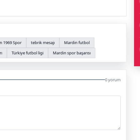
n 1969 Spor
tebrik mesajı
Mardin futbol
rı
Türkiye futbol ligi
Mardin spor başarısı
0 yorum