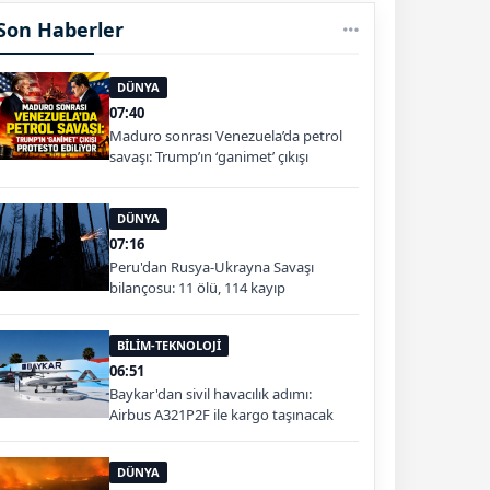
Son Haberler
DÜNYA
07:40
Maduro sonrası Venezuela’da petrol
savaşı: Trump’ın ‘ganimet’ çıkışı
protesto ediliyor
DÜNYA
07:16
Peru'dan Rusya-Ukrayna Savaşı
bilançosu: 11 ölü, 114 kayıp
BİLİM-TEKNOLOJİ
06:51
Baykar'dan sivil havacılık adımı:
Airbus A321P2F ile kargo taşınacak
DÜNYA