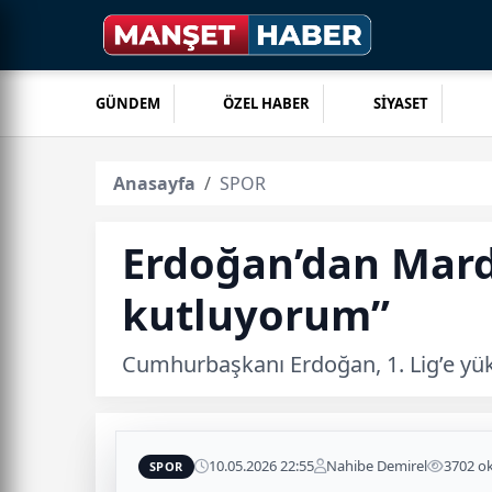
GÜNDEM
ÖZEL HABER
SİYASET
Anasayfa
SPOR
Erdoğan’dan Mardi
kutluyorum”
Cumhurbaşkanı Erdoğan, 1. Lig’e yüks
10.05.2026 22:55
Nahibe Demirel
3702 o
SPOR