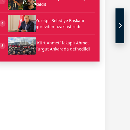
3
kaldı!
Yüreğir Belediye Başkanı
4
görevden uzaklaştırıldı
“Kürt Ahmet” lakaplı Ahmet
5
Turgut Ankara’da defnedildi