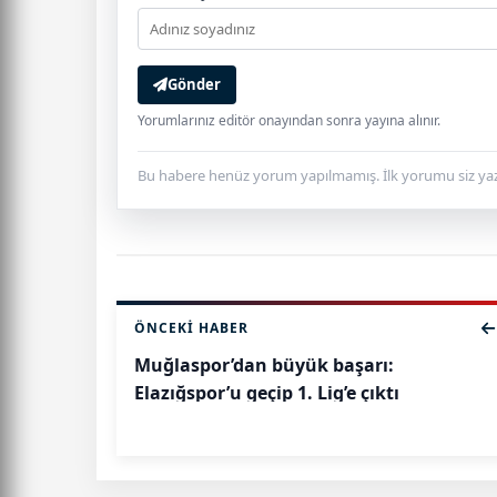
Gönder
Yorumlarınız editör onayından sonra yayına alınır.
Bu habere henüz yorum yapılmamış. İlk yorumu siz yaz
ÖNCEKI HABER
Muğlaspor’dan büyük başarı:
Elazığspor’u geçip 1. Lig’e çıktı