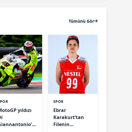
Tümünü Gör
SPOR
SPOR
MotoGP yıldızı
Ebrar
Di
Karakurt’tan
Giannantonio’dan
Filenin
geri dönüş
Sultanları’na