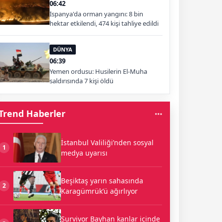
06:42
İspanya'da orman yangını: 8 bin
hektar etkilendi, 474 kişi tahliye edildi
DÜNYA
06:39
Yemen ordusu: Husilerin El-Muha
saldırısında 7 kişi öldü
Trend Haberler
İstanbul Valiliği’nden sosyal
1
medya uyarısı
Beşiktaş yarın sahasında
2
Karagümrük’ü ağırlıyor
Survivor Bayhan kanlar içinde