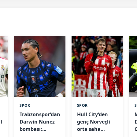
SPOR
SPOR
Trabzonspor’dan
Hull City’den
l
Darwin Nunez
genç Norveçli
bombası:
orta saha
Anlaşma
transferi!