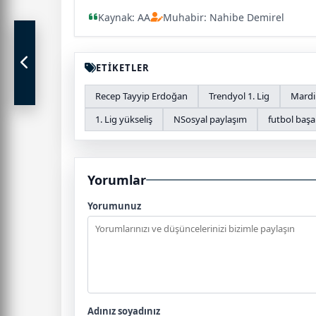
Kaynak: AA
Muhabir: Nahibe Demirel
ETİKETLER
Recep Tayyip Erdoğan
Trendyol 1. Lig
Mardi
1. Lig yükseliş
NSosyal paylaşım
futbol başa
Yorumlar
Yorumunuz
Adınız soyadınız