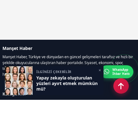
Manşet Haber
Manşet Haber, Türkiye ve dünyadan en güncel gelişmeleri tarafsız ve hızlı bir
şekilde okuyucularına ulaştıran haber portalıdır. Siyaset, ekonomi, spor,
teknoloji, kültür-sanat ve yaşam kategorilerinde doğru, güvenilir ve anlık
×
WhatsApp
İLGİNİZİ ÇEKEBİLİR
İhbar Hattı
haberler sunar.
Yapay zekayla oluşturulan
yüzleri ayırt etmek mümkün
mü?
Kategoriler
GÜNDEM
ÖZEL HABER
SİYASET
EKONOMİ
DÜNYA
SPOR
EĞİTİM
ENERJİ