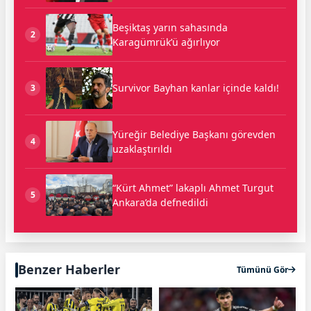
Beşiktaş yarın sahasında
2
Karagümrük’ü ağırlıyor
Survivor Bayhan kanlar içinde kaldı!
3
Yüreğir Belediye Başkanı görevden
4
uzaklaştırıldı
“Kürt Ahmet” lakaplı Ahmet Turgut
5
Ankara’da defnedildi
Benzer Haberler
Tümünü Gör