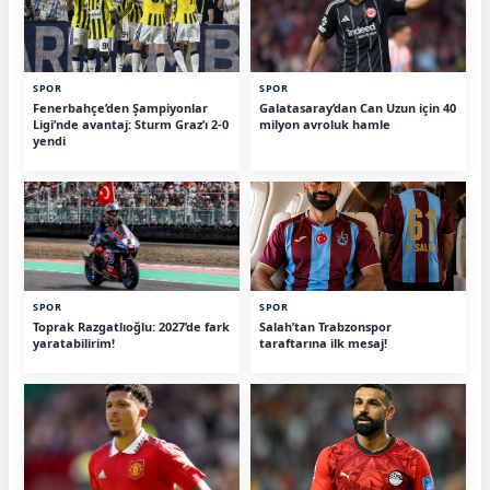
SPOR
SPOR
Fenerbahçe’den Şampiyonlar
Galatasaray’dan Can Uzun için 40
Ligi’nde avantaj: Sturm Graz’ı 2-0
milyon avroluk hamle
yendi
SPOR
SPOR
Toprak Razgatlıoğlu: 2027’de fark
Salah’tan Trabzonspor
yaratabilirim!
taraftarına ilk mesaj!