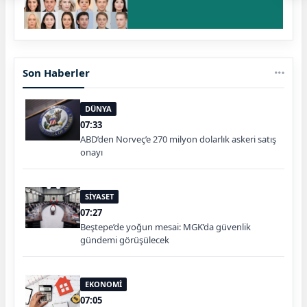
Son Haberler
DÜNYA
07:33
ABD’den Norveç’e 270 milyon dolarlık askeri satış
onayı
SİYASET
07:27
Beştepe’de yoğun mesai: MGK’da güvenlik
gündemi görüşülecek
EKONOMİ
07:05