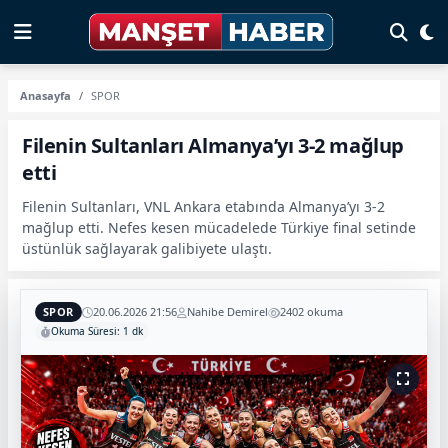
Anasayfa
SPOR
Filenin Sultanları Almanya’yı 3-2 mağlup
etti
Filenin Sultanları, VNL Ankara etabında Almanya’yı 3-2
mağlup etti. Nefes kesen mücadelede Türkiye final setinde
üstünlük sağlayarak galibiyete ulaştı.
SPOR
20.06.2026 21:56
Nahibe Demirel
2402 okuma
Okuma Süresi: 1 dk