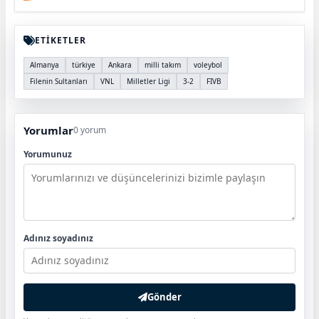
ETİKETLER
Almanya
türkiye
Ankara
milli takım
voleybol
Filenin Sultanları
VNL
Milletler Ligi
3-2
FIVB
Yorumlar
0 yorum
Yorumunuz
Adınız soyadınız
Gönder