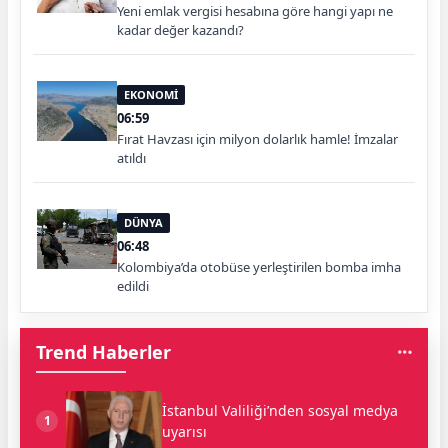
Yeni emlak vergisi hesabına göre hangi yapı ne
kadar değer kazandı?
EKONOMİ
06:59
Fırat Havzası için milyon dolarlık hamle! İmzalar
atıldı
DÜNYA
06:48
Kolombiya’da otobüse yerleştirilen bomba imha
edildi
Trend Haberler
İstanbul Valiliği’nden sosyal medya
1
uyarısı