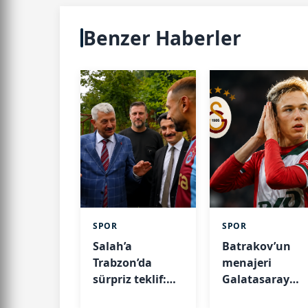
Benzer Haberler
SPOR
SPOR
Salah’a
Batrakov’un
Trabzon’da
menajeri
sürpriz teklif:
Galatasaray
“Arazi verelim”
iddialarına