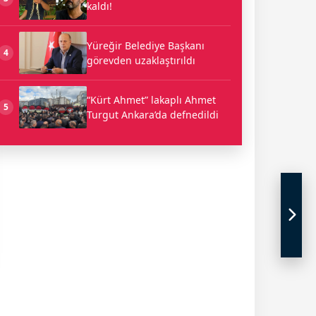
kaldı!
Yüreğir Belediye Başkanı
4
görevden uzaklaştırıldı
“Kürt Ahmet” lakaplı Ahmet
5
Turgut Ankara’da defnedildi