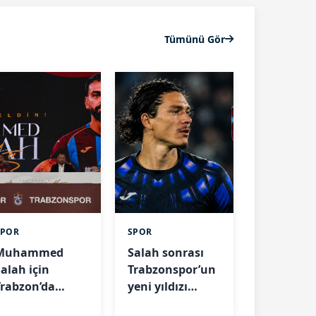
Tümünü Gör
SPOR
SPOR
Muhammed
Salah sonrası
Salah için
Trabzonspor’un
Trabzon’da
yeni yıldızı
arihi gece: 30
Darwin Nunez