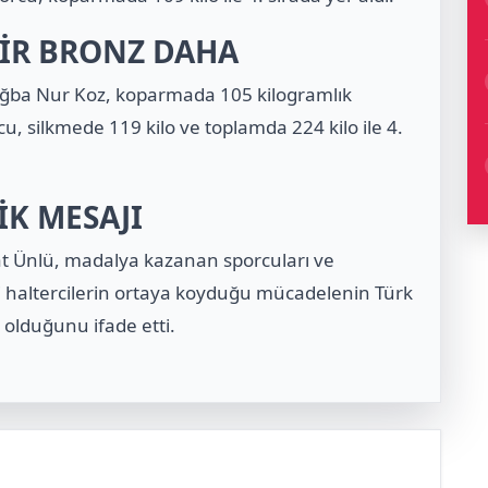
İR BRONZ DAHA
Tuğba Nur Koz, koparmada 105 kilogramlık
cu, silkmede 119 kilo ve toplamda 224 kilo ile 4.
K MESAJI
at Ünlü, madalya kazanan sporcuları ve
lli haltercilerin ortaya koyduğu mücadelenin Türk
 olduğunu ifade etti.