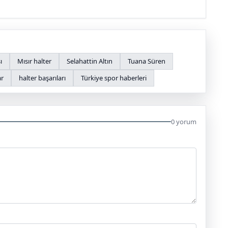
ı
Mısır halter
Selahattin Altın
Tuana Süren
ar
halter başarıları
Türkiye spor haberleri
0 yorum