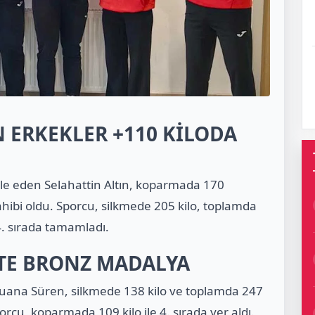
 ERKEKLER +110 KİLODA
le eden Selahattin Altın, koparmada 170
hibi oldu. Sporcu, silkmede 205 kilo, toplamda
4. sırada tamamladı.
TE BRONZ MADALYA
 Tuana Süren, silkmede 138 kilo ve toplamda 247
porcu, koparmada 109 kilo ile 4. sırada yer aldı.