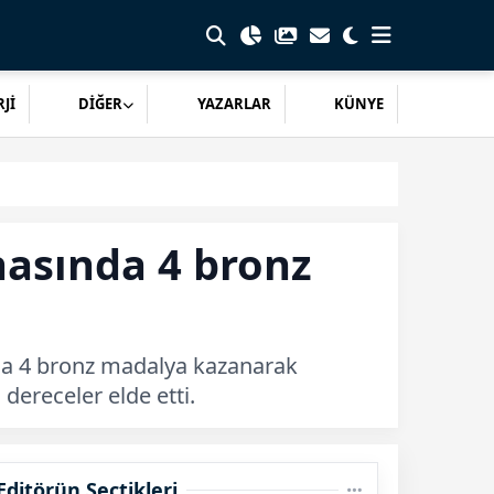
Jİ
DİĞER
YAZARLAR
KÜNYE
nasında 4 bronz
nda 4 bronz madalya kazanarak
dereceler elde etti.
Editörün Seçtikleri