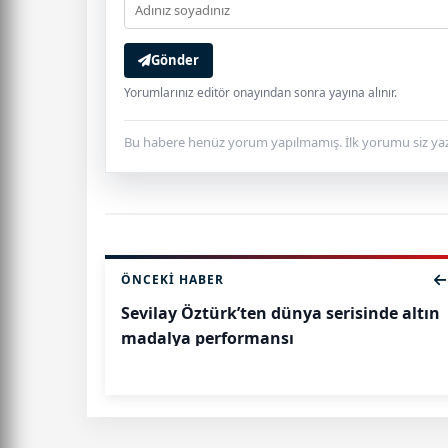
Gönder
Yorumlarınız editör onayından sonra yayına alınır.
Bu habere henüz yorum yapılmamış. İlk yorumu siz yaz
ÖNCEKI HABER
Sevilay Öztürk’ten dünya serisinde altın
madalya performansı