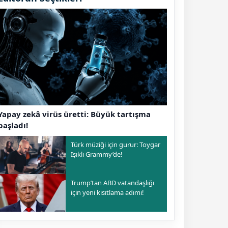
Yapay zekâ virüs üretti: Büyük tartışma
başladı!
Türk müziği için gurur: Toygar
Işıklı Grammy’de!
Trump’tan ABD vatandaşlığı
için yeni kısıtlama adımı!