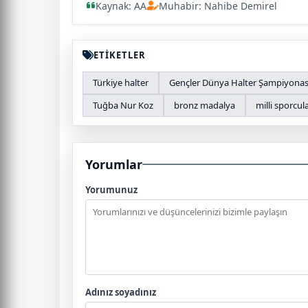
Kaynak: AA
Muhabir: Nahibe Demirel
ETİKETLER
Türkiye halter
Gençler Dünya Halter Şampiyonas
Tuğba Nur Koz
bronz madalya
milli sporcul
Yorumlar
Yorumunuz
Adınız soyadınız