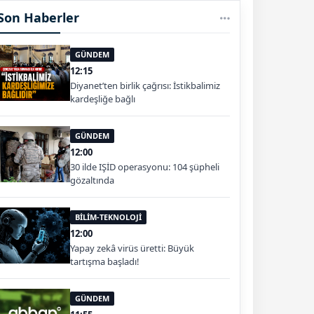
Son Haberler
GÜNDEM
12:15
Diyanet’ten birlik çağrısı: İstikbalimiz
kardeşliğe bağlı
GÜNDEM
12:00
30 ilde IŞİD operasyonu: 104 şüpheli
gözaltında
BİLİM-TEKNOLOJİ
12:00
Yapay zekâ virüs üretti: Büyük
tartışma başladı!
GÜNDEM