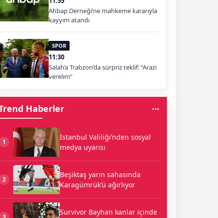
11:55
Ahbap Derneği’ne mahkeme kararıyla
kayyım atandı
SPOR
11:30
Salah’a Trabzon’da sürpriz teklif: “Arazi
verelim”
Trend Haberler
İstanbul Valiliği’nden sosyal
1
medya uyarısı
Beşiktaş yarın sahasında
2
Karagümrük’ü ağırlıyor
Survivor Bayhan kanlar içinde
3