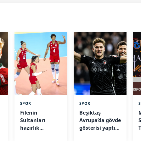
SPOR
SPOR
Filenin
Beşiktaş
Sultanları
Avrupa’da gövde
hazırlık
gösterisi yaptı:
maçında
Hradec
t