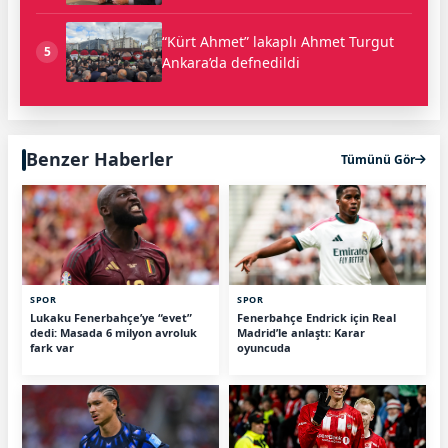
“Kürt Ahmet” lakaplı Ahmet Turgut
5
Ankara’da defnedildi
Benzer Haberler
Tümünü Gör
SPOR
SPOR
Lukaku Fenerbahçe’ye “evet”
Fenerbahçe Endrick için Real
dedi: Masada 6 milyon avroluk
Madrid’le anlaştı: Karar
fark var
oyuncuda