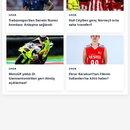
SPOR
SPOR
Trabzonspor’dan Darwin Nunez
Hull City’den genç Norveçli orta
bombası: Anlaşma sağlandı
saha transferi!
SPOR
SPOR
MotoGP yıldızı Di
Ebrar Karakurt’tan Filenin
Giannantonio’dan geri dönüş
Sultanları’na kötü haber!
açıklaması!