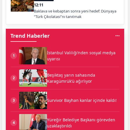
12:11
Baklava ve kebaptan sonra yeni hedef: Dünyaya
“Türk Çikolatası”nı tanıtmak
Trend Haberler
İstanbul Valiliği’nden sosyal medya
1
uyarısı
Beşiktaş yarın sahasında
2
Karagümrük’ü ağırlıyor
Survivor Bayhan kanlar içinde kaldı!
3
Yüreğir Belediye Başkanı görevden
4
uzaklaştırıldı