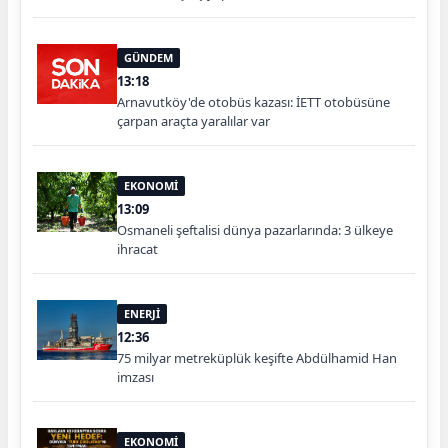
GÜNDEM
13:18
Arnavutköy'de otobüs kazası: İETT otobüsüne
çarpan araçta yaralılar var
EKONOMİ
13:09
Osmaneli şeftalisi dünya pazarlarında: 3 ülkeye
ihracat
ENERJİ
12:36
75 milyar metreküplük keşifte Abdülhamid Han
imzası
EKONOMİ