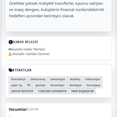
Özellikle yüksek maliyetli transferler, oyuncu satışları
ve maaş dengesi, kulüplerin finansal sürdürülebilirlik
hedefleri açısından belirleyici olacak.
HABER BİLGİSİ
Kaynak: Haber Merkezi
Muhabir: Nahibe Demirel
ETİKETLER
Fenerbahçe
Galatasaray
samsunspor
beşiktaş
trabzonspor
süper lig
TFF
göztepe
kocaelispor
Amedspor
Kasımpaşa
ÇAYKUR RİZESPOR
TÜMOSAN KONYASPOR
RAMS BAŞAKŞEHİR
Yorumlar
0 yorum