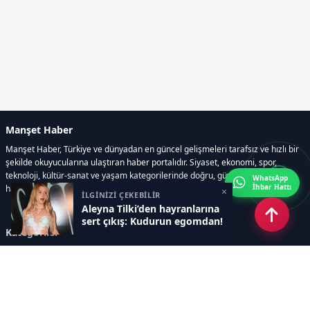
Manşet Haber
Manşet Haber, Türkiye ve dünyadan en güncel gelişmeleri tarafsız ve hızlı bir
şekilde okuyucularına ulaştıran haber portalıdır. Siyaset, ekonomi, spor,
teknoloji, kültür-sanat ve yaşam kategorilerinde doğru, güvenilir ve anlık
WhatsApp
İhbar Hattı
haberler sunar.
×
İLGİNİZİ ÇEKEBİLİR
Aleyna Tilki’den hayranlarına
sert çıkış: Kudurun egomdan!
Kategoriler
GÜNDEM
ÖZEL HABER
SİYASET
EKONOMİ
DÜNYA
SPOR