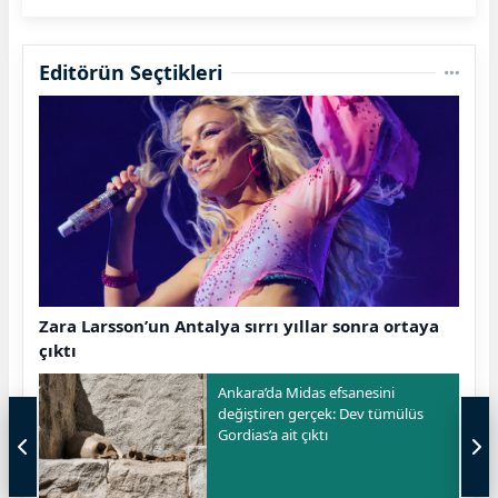
Editörün Seçtikleri
Zara Larsson’un Antalya sırrı yıllar sonra ortaya
çıktı
Ankara’da Midas efsanesini
değiştiren gerçek: Dev tümülüs
Gordias’a ait çıktı