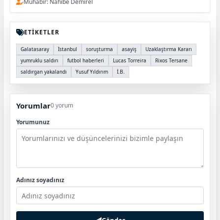
Muhabir: Nahibe Demirel
ETİKETLER
Galatasaray
İstanbul
soruşturma
asayiş
Uzaklaştırma Kararı
yumruklu saldırı
futbol haberleri
Lucas Torreira
Rixos Tersane
saldırgan yakalandı
Yusuf Yıldırım
İ.B.
Yorumlar
0 yorum
Yorumunuz
Adınız soyadınız