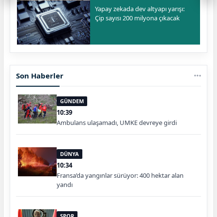
Yapay zekada dev altyapı yarışı:
Çip sayısı 200 milyona çıkacak
Son Haberler
GÜNDEM
10:39
Ambulans ulaşamadı, UMKE devreye girdi
DÜNYA
10:34
Fransa’da yangınlar sürüyor: 400 hektar alan
yandı
SPOR