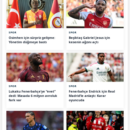
SPOR
SPOR
Osimhen için sürpriz gelişme:
Beşiktaş Gabriel Jesus için
Yönetim düğmeye bastı
kesenin ağzını açtı
SPOR
SPOR
Lukaku Fenerbahçe’ye “evet”
Fenerbahçe Endrick için Real
dedi: Masada 6 milyon avroluk
Madrid’le anlaştı: Karar
fark var
oyuncuda