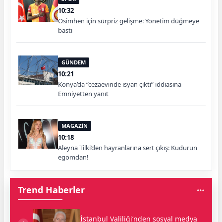
10:32
Osimhen için sürpriz gelişme: Yönetim düğmeye
bastı
GÜNDEM
10:21
Konya’da “cezaevinde isyan çıktı” iddiasına
Emniyetten yanıt
MAGAZİN
10:18
Aleyna Tilki’den hayranlarına sert çıkış: Kudurun
egomdan!
Trend Haberler
İstanbul Valiliği’nden sosyal medya