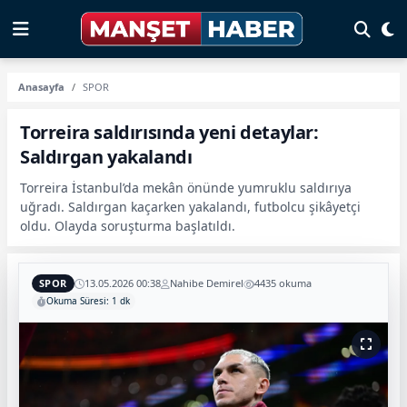
Anasayfa
SPOR
Torreira saldırısında yeni detaylar:
Saldırgan yakalandı
Torreira İstanbul’da mekân önünde yumruklu saldırıya
uğradı. Saldırgan kaçarken yakalandı, futbolcu şikâyetçi
oldu. Olayda soruşturma başlatıldı.
SPOR
13.05.2026 00:38
Nahibe Demirel
4435 okuma
Okuma Süresi: 1 dk