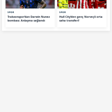
SPOR
SPOR
Trabzonspor’dan Darwin Nunez
Hull City’den genç Norveçli orta
bombası: Anlaşma sağlandı
saha transferi!