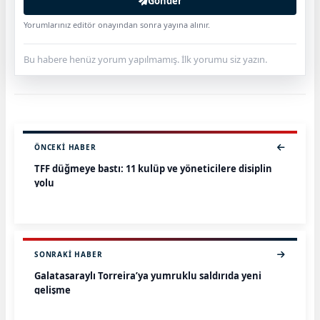
Gönder
Yorumlarınız editör onayından sonra yayına alınır.
Bu habere henüz yorum yapılmamış. İlk yorumu siz yazın.
ÖNCEKI HABER
TFF düğmeye bastı: 11 kulüp ve yöneticilere disiplin
yolu
SONRAKI HABER
Galatasaraylı Torreira’ya yumruklu saldırıda yeni
gelişme