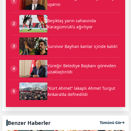
1
uyarısı
Beşiktaş yarın sahasında
2
Karagümrük’ü ağırlıyor
Survivor Bayhan kanlar içinde kaldı!
3
Yüreğir Belediye Başkanı görevden
4
uzaklaştırıldı
“Kürt Ahmet” lakaplı Ahmet Turgut
5
Ankara’da defnedildi
Benzer Haberler
Tümünü Gör