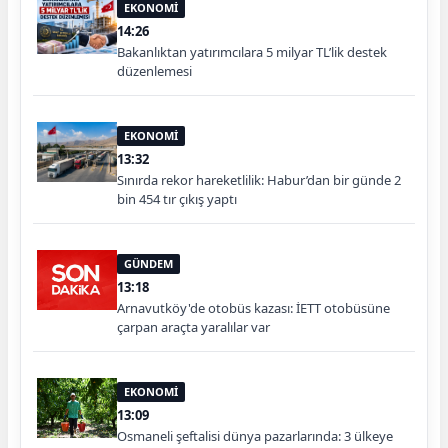
EKONOMİ
14:26
Bakanlıktan yatırımcılara 5 milyar TL’lik destek
düzenlemesi
EKONOMİ
13:32
Sınırda rekor hareketlilik: Habur’dan bir günde 2
bin 454 tır çıkış yaptı
GÜNDEM
13:18
Arnavutköy'de otobüs kazası: İETT otobüsüne
çarpan araçta yaralılar var
EKONOMİ
13:09
Osmaneli şeftalisi dünya pazarlarında: 3 ülkeye