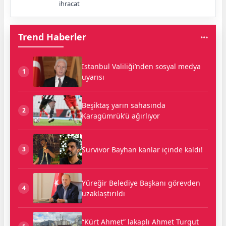
ihracat
Trend Haberler
İstanbul Valiliği’nden sosyal medya
1
uyarısı
Beşiktaş yarın sahasında
2
Karagümrük’ü ağırlıyor
Survivor Bayhan kanlar içinde kaldı!
3
Yüreğir Belediye Başkanı görevden
4
uzaklaştırıldı
“Kürt Ahmet” lakaplı Ahmet Turgut