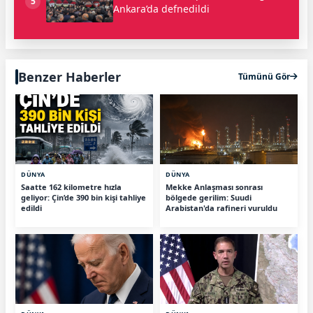
5
Ankara’da defnedildi
Benzer Haberler
Tümünü Gör
DÜNYA
DÜNYA
Saatte 162 kilometre hızla
Mekke Anlaşması sonrası
geliyor: Çin’de 390 bin kişi tahliye
bölgede gerilim: Suudi
edildi
Arabistan'da rafineri vuruldu