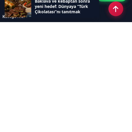
Baklava ve kebaptan sonra
yeni hedef: Dünyaya “Türk
Çikolatası”nı tanıtmak
Kategoriler
GÜNDEM
ÖZEL HABER
SİYASET
EKONOMİ
DÜNYA
SPOR
EĞİTİM
ENERJİ
DİĞER
MANŞET
SAĞLIK
MAGAZİN
BİLİM-TEKNOLOJİ
KÜLTÜR-SANAT
SEKTÖREL SİTELERİMİZ
YAZARLAR
KÜNYE
Sayfalar
AÇIK RIZA METNİ
ÇEREZ POLİTİKASI