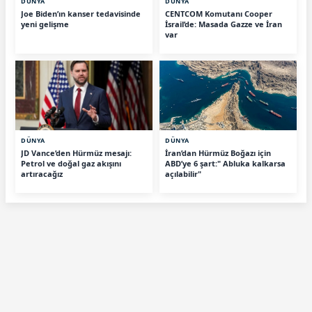
DÜNYA
DÜNYA
Joe Biden’ın kanser tedavisinde
CENTCOM Komutanı Cooper
yeni gelişme
İsrail’de: Masada Gazze ve İran
var
DÜNYA
DÜNYA
JD Vance’den Hürmüz mesajı:
İran’dan Hürmüz Boğazı için
Petrol ve doğal gaz akışını
ABD’ye 6 şart:" Abluka kalkarsa
artıracağız
açılabilir"