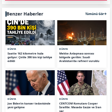
Benzer Haberler
Tümünü Gör
DÜNYA
DÜNYA
Saatte 162 kilometre hızla
Mekke Anlaşması sonrası
geliyor: Çin’de 390 bin kişi tahliye
bölgede gerilim: Suudi
edildi
Arabistan'da rafineri vuruldu
DÜNYA
DÜNYA
Joe Biden’ın kanser tedavisinde
CENTCOM Komutanı Cooper
yeni gelişme
İsrail’de: Masada Gazze ve İran
var