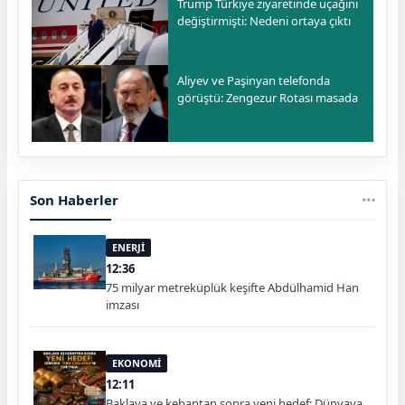
Trump Türkiye ziyaretinde uçağını
değiştirmişti: Nedeni ortaya çıktı
Aliyev ve Paşinyan telefonda
görüştü: Zengezur Rotası masada
Son Haberler
ENERJİ
12:36
75 milyar metreküplük keşifte Abdülhamid Han
imzası
EKONOMİ
12:11
Baklava ve kebaptan sonra yeni hedef: Dünyaya