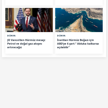
DÜNYA
DÜNYA
JD Vance’den Hürmüz mesajı:
İran’dan Hürmüz Boğazı için
Petrol ve doğal gaz akışını
ABD’ye 6 şart:" Abluka kalkarsa
artıracağız
açılabilir"