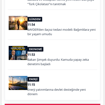
“Türk Çikolatası”nı tanıtmak
GÜNDEM
11:54
BAYDER’den ilaçsız tedavi modeli: Bağımlılara yeni
bir yaşam umudu
EKONOMİ
11:53
Bakan Şimşek duyurdu: Kamuda yapay zeka
denetimi başladı
ENERJİ
11:15
Enerji yatırımlarına devlet desteğinde yeni
dönem