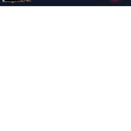
Kategoriler
GÜNDEM
ÖZEL HABER
SİYASET
EKONOMİ
DÜNYA
SPOR
EĞİTİM
ENERJİ
DİĞER
MANŞET
SAĞLIK
MAGAZİN
BİLİM-TEKNOLOJİ
KÜLTÜR-SANAT
SEKTÖREL SİTELERİMİZ
YAZARLAR
KÜNYE
Sayfalar
AÇIK RIZA METNİ
ÇEREZ POLİTİKASI
AYDINLATMA METNİ
VERİ İHLALİ PROSEDÜRÜ
VERİ SAKLAMA VE İMHA
İletişim