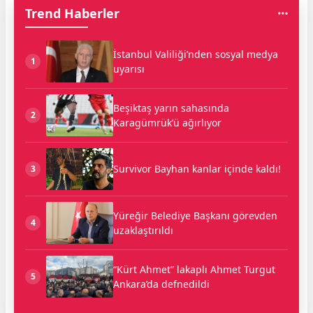
Trend Haberler
İstanbul Valiliği’nden sosyal medya
1
uyarısı
Beşiktaş yarın sahasında
2
Karagümrük’ü ağırlıyor
Survivor Bayhan kanlar içinde kaldı!
3
Yüreğir Belediye Başkanı görevden
4
uzaklaştırıldı
“Kürt Ahmet” lakaplı Ahmet Turgut
5
Ankara’da defnedildi