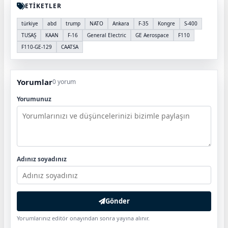
ETİKETLER
türkiye
abd
trump
NATO
Ankara
F-35
Kongre
S-400
TUSAŞ
KAAN
F-16
General Electric
GE Aerospace
F110
F110-GE-129
CAATSA
Yorumlar
0 yorum
Yorumunuz
Adınız soyadınız
Gönder
Yorumlarınız editör onayından sonra yayına alınır.