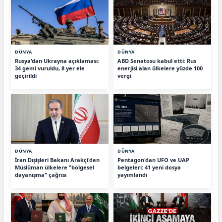
DÜNYA
DÜNYA
Rusya'dan Ukrayna açıklaması:
ABD Senatosu kabul etti: Rus
34 gemi vuruldu, 8 yer ele
enerjisi alan ülkelere yüzde 100
geçirildi
vergi
DÜNYA
DÜNYA
İran Dışişleri Bakanı Arakçi'den
Pentagon'dan UFO ve UAP
Müslüman ülkelere "bölgesel
belgeleri: 41 yeni dosya
dayanışma" çağrısı
yayımlandı