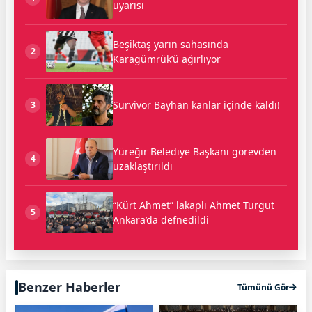
uyarısı
Beşiktaş yarın sahasında
2
Karagümrük’ü ağırlıyor
Survivor Bayhan kanlar içinde kaldı!
3
Yüreğir Belediye Başkanı görevden
4
uzaklaştırıldı
“Kürt Ahmet” lakaplı Ahmet Turgut
5
Ankara’da defnedildi
Benzer Haberler
Tümünü Gör