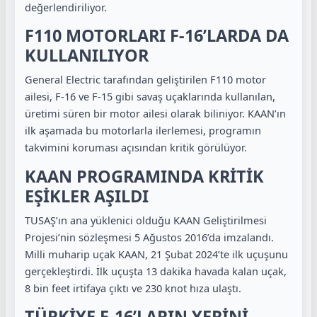
değerlendiriliyor.
F110 MOTORLARI F-16’LARDA DA
KULLANILIYOR
General Electric tarafından geliştirilen F110 motor
ailesi, F-16 ve F-15 gibi savaş uçaklarında kullanılan,
üretimi süren bir motor ailesi olarak biliniyor. KAAN’ın
ilk aşamada bu motorlarla ilerlemesi, programın
takvimini koruması açısından kritik görülüyor.
KAAN PROGRAMINDA KRİTİK
EŞİKLER AŞILDI
TUSAŞ’ın ana yüklenici olduğu KAAN Geliştirilmesi
Projesi’nin sözleşmesi 5 Ağustos 2016’da imzalandı.
Milli muharip uçak KAAN, 21 Şubat 2024’te ilk uçuşunu
gerçekleştirdi. İlk uçuşta 13 dakika havada kalan uçak,
8 bin feet irtifaya çıktı ve 230 knot hıza ulaştı.
TÜRKİYE F-16’LARIN YERİNİ