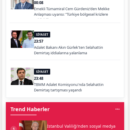
00:08
Emekli Tümamiral Cem Gürdeniz'den Mekke
Anlaşması uyarısı: "Türkiye bölgesel krizlere
çekilebilir"
SİYASET
23:57
Adalet Bakanı Akın Gürlek'ten Selahattin
Demirtaş iddialarına yalanlama
SİYASET
23:48
TBMM Adalet Komisyonu'nda Selahattin
Demirtaş tartışması yaşandı
Trend Haberler
İstanbul Valiliği’nden sosyal medya
1