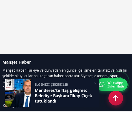
Manşet Haber
Manşet Haber, Türkiye ve dünyadan en güncel gelişmeleri tarafsız ve hızlı bir
şekilde okuyucularına ulaştıran haber portalıdır. Siyaset, ekonomi, spor,
teknoloji, kültür-sanat ve yaşam kategorilerinde doğru, güvenilir ve anlık
×
WhatsApp
İLGİNİZİ ÇEKEBİLİR
İhbar Hattı
haberler sunar.
Menderes'te flaş gelişme:
Belediye Başkanı İlkay Çiçek
tutuklandı
Kategoriler
GÜNDEM
ÖZEL HABER
SİYASET
EKONOMİ