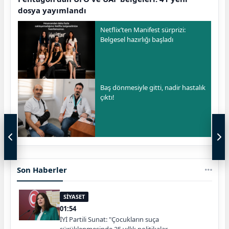
dosya yayımlandı
Netflix’ten Manifest sürprizi:
Belgesel hazırlığı başladı
Baş dönmesiyle gitti, nadir hastalık
çıktı!
Son Haberler
SİYASET
01:54
İYİ Partili Sunat: "Çocukların suça
sürüklenmesinde 25 yıllık politikalar