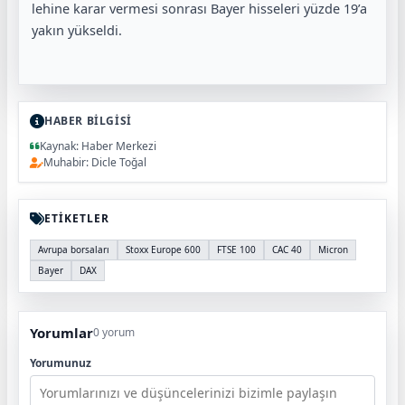
lehine karar vermesi sonrası Bayer hisseleri yüzde 19’a
yakın yükseldi.
HABER BİLGİSİ
Kaynak: Haber Merkezi
Muhabir: Dicle Toğal
ETİKETLER
Avrupa borsaları
Stoxx Europe 600
FTSE 100
CAC 40
Micron
Bayer
DAX
Yorumlar
0 yorum
Yorumunuz