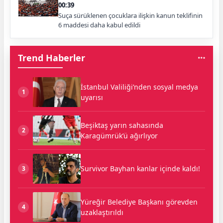
00:39
Suça sürüklenen çocuklara ilişkin kanun teklifinin
6 maddesi daha kabul edildi
Trend Haberler
İstanbul Valiliği’nden sosyal medya
1
uyarısı
Beşiktaş yarın sahasında
2
Karagümrük’ü ağırlıyor
Survivor Bayhan kanlar içinde kaldı!
3
Yüreğir Belediye Başkanı görevden
4
uzaklaştırıldı