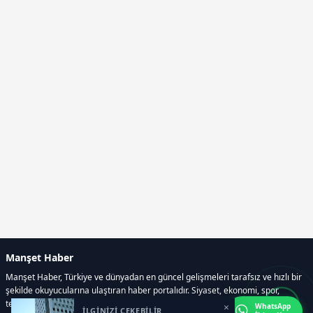
Manşet Haber
Manşet Haber, Türkiye ve dünyadan en güncel gelişmeleri tarafsız ve hızlı bir
şekilde okuyucularına ulaştıran haber portalıdır. Siyaset, ekonomi, spor,
teknoloji, kültür-sanat ve yaşam kategorilerinde doğru, güvenilir ve anlık
×
WhatsApp
İLGİNİZİ ÇEKEBİLİR