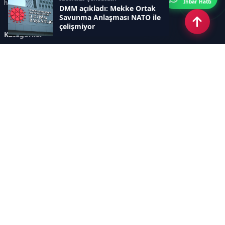
İhbar Hattı
haberler sunar.
DMM açıkladı: Mekke Ortak
Savunma Anlaşması NATO ile
çelişmiyor
Kategoriler
GÜNDEM
ÖZEL HABER
SİYASET
EKONOMİ
DÜNYA
SPOR
EĞİTİM
ENERJİ
DİĞER
MANŞET
SAĞLIK
MAGAZİN
BİLİM-TEKNOLOJİ
KÜLTÜR-SANAT
SEKTÖREL SİTELERİMİZ
YAZARLAR
KÜNYE
Sayfalar
AÇIK RIZA METNİ
ÇEREZ POLİTİKASI