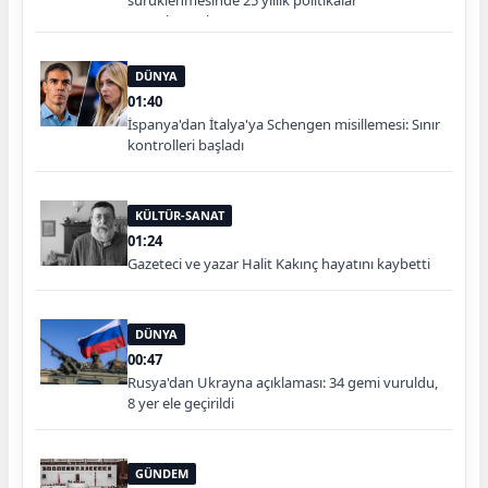
sorgulanmalı"
DÜNYA
01:40
İspanya'dan İtalya'ya Schengen misillemesi: Sınır
kontrolleri başladı
KÜLTÜR-SANAT
01:24
Gazeteci ve yazar Halit Kakınç hayatını kaybetti
DÜNYA
00:47
Rusya'dan Ukrayna açıklaması: 34 gemi vuruldu,
8 yer ele geçirildi
GÜNDEM