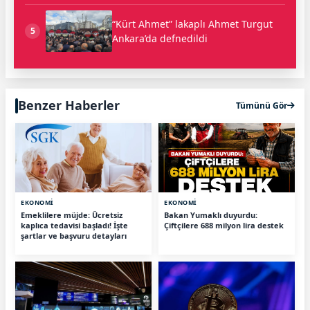
“Kürt Ahmet” lakaplı Ahmet Turgut
5
Ankara’da defnedildi
Benzer Haberler
Tümünü Gör
EKONOMİ
EKONOMİ
Emeklilere müjde: Ücretsiz
Bakan Yumaklı duyurdu:
kaplıca tedavisi başladı! İşte
Çiftçilere 688 milyon lira destek
şartlar ve başvuru detayları