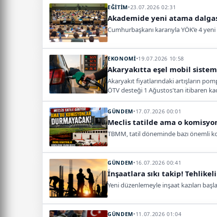
EĞİTİM
•
23.07.2026 02:31
Akademide yeni atama dalgası
Cumhurbaşkanı kararıyla YÖK’e 4 yeni ü
EKONOMİ
•
19.07.2026 10:58
Akaryakıtta eşel mobil siste
Akaryakıt fiyatlarındaki artışların pom
ÖTV desteği 1 Ağustos'tan itibaren ka
GÜNDEM
•
17.07.2026 00:01
Meclis tatilde ama o komisyo
TBMM, tatil döneminde bazı önemli kom
GÜNDEM
•
16.07.2026 00:41
İnşaatlara sıkı takip! Tehlike
Yeni düzenlemeyle inşaat kazıları başl
GÜNDEM
•
11.07.2026 01:04