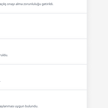
çılış onayı alma zorunluluğu getirildi.
ruldu.
.
 onaylanması uygun bulundu.