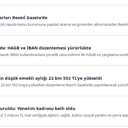
rları Resmî Gazete’de
çok sayıda kamu kurumuna yapılan atama ve görevden alma kararları Resmî 
e’de: HAGB ve IBAN düzenlemesi yürürlükte
landı. IBAN kullandıranlara yönelik ceza indirimi ile HAGB ve yargılama sürele
n düşük emekli aylığı 23 bin 552 TL’ye yükseldi
n 23 bin 552 liraya yükselten düzenleme Resmî Gazete’de yayımlanarak yürürl
uruldu: Yönetim kadrosu belli oldu
 5 milyon TL mal varlığıyla eğitim, sağlık, kültür, sosyal yardım ve çevre ala