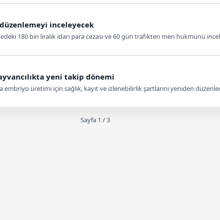
i düzenlemeyi inceleyecek
medeki 180 bin liralık idari para cezası ve 60 gün trafikten men hükmünü ince
hayvancılıkta yeni takip dönemi
mbriyo üretimi için sağlık, kayıt ve izlenebilirlik şartlarını yeniden düzenled
Sayfa 1 / 3