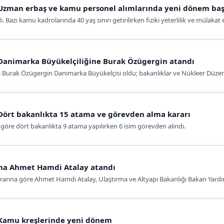
 Uzman erbaş ve kamu personel alımlarında yeni dönem baş
. Bazı kamu kadrolarında 40 yaş sınırı getirilirken fiziki yeterlilik ve mülakat
 Danimarka Büyükelçiliğine Burak Özügergin atandı
a Burak Özügergin Danimarka Büyükelçisi oldu; bakanlıklar ve Nükleer Düze
Dört bakanlıkta 15 atama ve görevden alma kararı
göre dört bakanlıkta 9 atama yapılırken 6 isim görevden alındı.
ına Ahmet Hamdi Atalay atandı
rına göre Ahmet Hamdi Atalay, Ulaştırma ve Altyapı Bakanlığı Bakan Yardımcı
 Kamu kreşlerinde yeni dönem