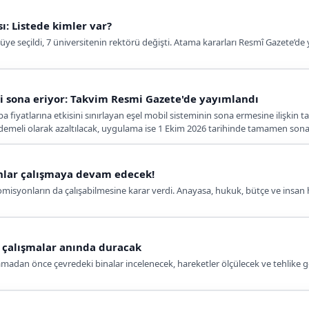
: Listede kimler var?
ye seçildi, 7 üniversitenin rektörü değişti. Atama kararları Resmî Gazete’de
mi sona eriyor: Takvim Resmi Gazete'de yayımlandı
pa fiyatlarına etkisini sınırlayan eşel mobil sisteminin sona ermesine ilişkin
demeli olarak azaltılacak, uygulama ise 1 Ekim 2026 tarihinde tamamen sona
nlar çalışmaya devam edecek!
isyonların da çalışabilmesine karar verdi. Anayasa, hukuk, bütçe ve insan 
li çalışmalar anında duracak
amadan önce çevredeki binalar incelenecek, hareketler ölçülecek ve tehlike 