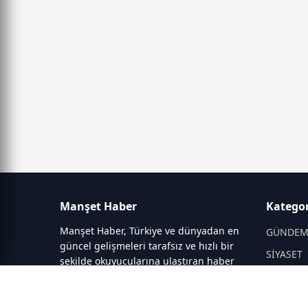
Manşet Haber
Kategor
Manşet Haber, Türkiye ve dünyadan en
GÜNDE
güncel gelişmeleri tarafsız ve hızlı bir
SİYASET
şekilde okuyucularına ulaştıran haber
portalıdır. Siyaset, ekonomi, spor,
DÜNYA
teknoloji, kültür-sanat ve yaşam
EĞİTİM
kategorilerinde doğru, güvenilir ve