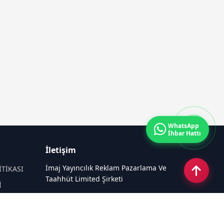
WhatsApp
İhbar Hattı
İletişim
İmaj Yayıncılık Reklam Pazarlama Ve
İTİKASI
Taahhüt Limited Şirketi
İ
Ü
Ümit Mahallesi, 2494/2 Sokak No:4
Çankaya Ankara