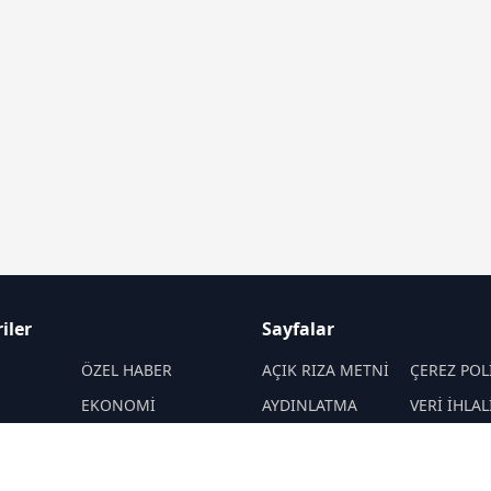
iler
Sayfalar
M
ÖZEL HABER
AÇIK RIZA METNİ
ÇEREZ POL
EKONOMİ
AYDINLATMA
VERİ İHLAL
METNİ
PROSEDÜR
SPOR
VERİ SAKLAMA VE
İletişim
ENERJİ