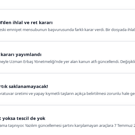
den ihlal ve ret kararı
 eski emniyet mensubunun başvurusunda farklı karar verdi. Bir dosyada ihlal, d
 kararı yayımlandı
le Uzman Erbaş Yönetmeliği’nde yer alan kanun atfı güncellendi. Değişiklik t
rtık saklanamayacak!
uvar üretimi ve yapay kıymetli taşların açıkça belirtilmesi zorunlu hale gel
 yoksa tescil de yok
ama taşınıyor. Yazılım güncellemesi şartını karşılamayan araçlara 7 Temmuz 20