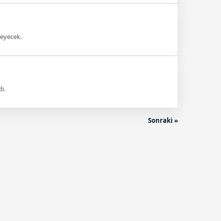
leyecek.
i.
Sonraki »