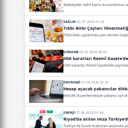
Belediyeler dahil kamu kurumlarının aç
SAĞLIK
•
02.07.2026 01:56
Tıbbi Bitki Çayları Yönetmeli
Tıbbi bitki çaylarında yeni dönem başla
GÜNDEM
•
02.07.2026 00:50
HSK kararları Resmî Gazete’d
HSK kararları Resmî Gazete’de yayımla
EKONOMİ
•
27.06.2026 02:35
Hesap açacak yabancılar dikk
MASAK düzenlemesiyle yabancı uyruklu 
ENERJİ
•
27.06.2026 01:09
Riyad’da atılan imza Türkiye’d
Türkiye ile Suudi Arabistan arasında y