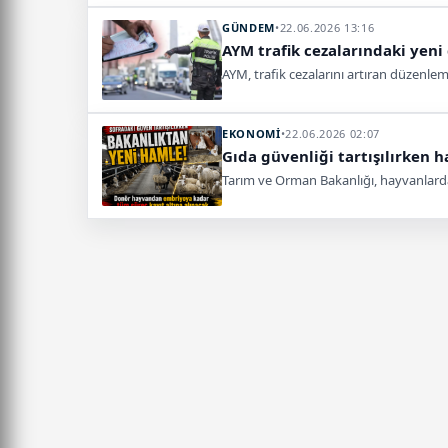
GÜNDEM
•
22.06.2026 13:16
AYM trafik cezalarındaki yen
AYM, trafik cezalarını artıran düzenle
EKONOMİ
•
22.06.2026 02:07
Gıda güvenliği tartışılırken 
Tarım ve Orman Bakanlığı, hayvanlarda e