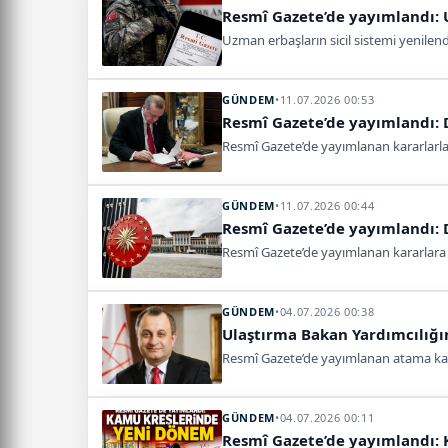
Resmî Gazete’de yayımlandı:
Uzman erbaşların sicil sistemi yenilendi
GÜNDEM
•
11.07.2026 00:53
Resmî Gazete’de yayımlandı:
Resmî Gazete’de yayımlanan kararlarl
GÜNDEM
•
11.07.2026 00:44
Resmî Gazete’de yayımlandı: 
Resmî Gazete’de yayımlanan kararlara 
GÜNDEM
•
04.07.2026 00:38
Ulaştırma Bakan Yardımcılığ
Resmî Gazete’de yayımlanan atama kara
GÜNDEM
•
04.07.2026 00:11
Resmî Gazete’de yayımlandı: