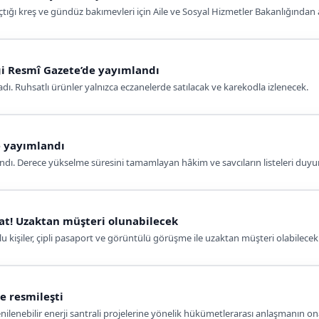
tığı kreş ve gündüz bakımevleri için Aile ve Sosyal Hizmetler Bakanlığından a
ği Resmî Gazete’de yayımlandı
dı. Ruhsatlı ürünler yalnızca eczanelerde satılacak ve karekodla izlenecek.
e yayımlandı
ndı. Derece yükselme süresini tamamlayan hâkim ve savcıların listeleri duyu
at! Uzaktan müşteri olunabilecek
kişiler, çipli pasaport ve görüntülü görüşme ile uzaktan müşteri olabilecek
e resmileşti
enilenebilir enerji santrali projelerine yönelik hükümetlerarası anlaşmanın