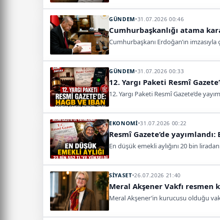
GÜNDEM
•
31.07.2026 00:46
Cumhurbaşkanlığı atama kara
Cumhurbaşkanı Erdoğan’ın imzasıyla 
GÜNDEM
•
31.07.2026 00:33
12. Yargı Paketi Resmî Gazet
12. Yargı Paketi Resmî Gazete’de yayım
EKONOMİ
•
31.07.2026 00:22
Resmî Gazete’de yayımlandı: E
En düşük emekli aylığını 20 bin lirada
SİYASET
•
26.07.2026 21:40
Meral Akşener Vakfı resmen k
Meral Akşener’in kurucusu olduğu vakıf,