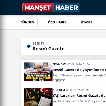
GÜNDEM
ÖZEL HABER
SİYASET
ETIKET
Resmî Gazete
EKONOMİ
•
07.08.2026 01:56
Resmî Gazete’de yayımlandı: E
Resmî Gazete’de yayımlanan tebliğle 20
değişecek.
GÜNDEM
•
05.08.2026 01:20
YAŞ kararları Resmî Gazete’de 
YAŞ kararları Resmî Gazete’de yayımlan