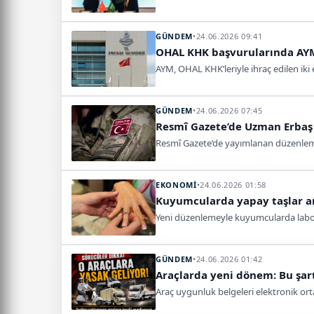
GÜNDEM
•
24.06.2026 09:41
OHAL KHK başvurularında AYM’
AYM, OHAL KHK’leriyle ihraç edilen iki
GÜNDEM
•
24.06.2026 07:45
Resmî Gazete’de Uzman Erbaş
Resmî Gazete’de yayımlanan düzenlemey
EKONOMİ
•
24.06.2026 01:58
Kuyumcularda yapay taşlar a
Yeni düzenlemeyle kuyumcularda laborat
GÜNDEM
•
24.06.2026 01:42
Araçlarda yeni dönem: Bu şart
Araç uygunluk belgeleri elektronik ort