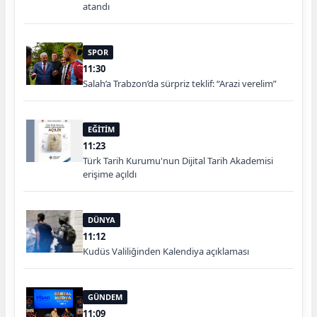
atandı
SPOR
11:30
Salah’a Trabzon’da sürpriz teklif: “Arazi verelim”
EĞİTİM
11:23
Türk Tarih Kurumu'nun Dijital Tarih Akademisi
erişime açıldı
DÜNYA
11:12
Kudüs Valiliğinden Kalendiya açıklaması
GÜNDEM
11:09