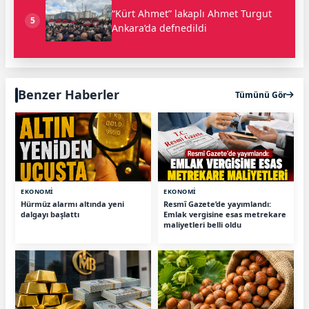
“Kürt Ahmet” lakaplı Ahmet Turgut
5
Ankara’da defnedildi
Benzer Haberler
Tümünü Gör
EKONOMİ
EKONOMİ
Hürmüz alarmı altında yeni
Resmî Gazete’de yayımlandı:
dalgayı başlattı
Emlak vergisine esas metrekare
maliyetleri belli oldu