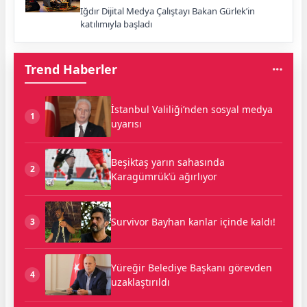
Iğdır Dijital Medya Çalıştayı Bakan Gürlek’in
katılımıyla başladı
Trend Haberler
İstanbul Valiliği’nden sosyal medya
1
uyarısı
Beşiktaş yarın sahasında
2
Karagümrük’ü ağırlıyor
Survivor Bayhan kanlar içinde kaldı!
3
Yüreğir Belediye Başkanı görevden
4
uzaklaştırıldı