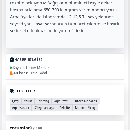
rekolte bekliyoruz. Yağışların olumlu etkisiyle dekar
başına ortalama 650-700 kilogram verim öngörüyoruz.
Arpa fiyatları da kilogramda 12-12,5 TL seviyelerinde
seyrediyor. Hasat sezonunun tüm üreticilerimize hayırlı
ve bereketli olmasını diliyorum" dedi.
HABER BİLGİSİ
Kaynak: Haber Merkezi
Muhabir: Dicle Toğal
ETİKETLER
Çiftçi
tarım
Tekirdağ
arpa fiyatı
Ortaca Mahallesi
Arpa Hasadı
Süleymanpaşa
Rekolte
Mehmet Aksoy
Yorumlar
0 yorum