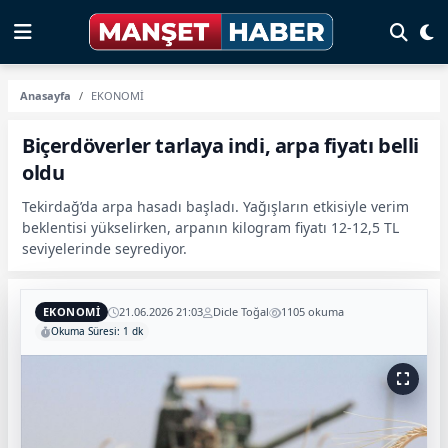
Anasayfa
EKONOMİ
Biçerdöverler tarlaya indi, arpa fiyatı belli
oldu
Tekirdağ’da arpa hasadı başladı. Yağışların etkisiyle verim
beklentisi yükselirken, arpanın kilogram fiyatı 12-12,5 TL
seviyelerinde seyrediyor.
EKONOMİ
21.06.2026 21:03
Dicle Toğal
1105 okuma
Okuma Süresi: 1 dk