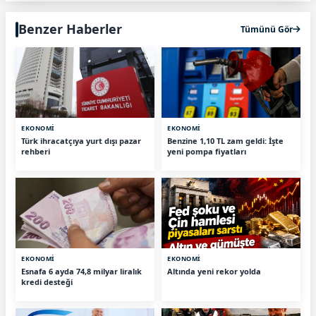
Benzer Haberler
Tümünü Gör
EKONOMİ
EKONOMİ
Türk ihracatçıya yurt dışı pazar
Benzine 1,10 TL zam geldi: İşte
rehberi
yeni pompa fiyatları
EKONOMİ
EKONOMİ
Esnafa 6 ayda 74,8 milyar liralık
Altında yeni rekor yolda
kredi desteği