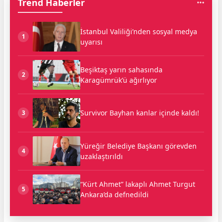
Trend Haberler
İstanbul Valiliği’nden sosyal medya
1
uyarısı
Beşiktaş yarın sahasında
2
Karagümrük’ü ağırlıyor
Survivor Bayhan kanlar içinde kaldı!
3
Yüreğir Belediye Başkanı görevden
4
uzaklaştırıldı
“Kürt Ahmet” lakaplı Ahmet Turgut
5
Ankara’da defnedildi