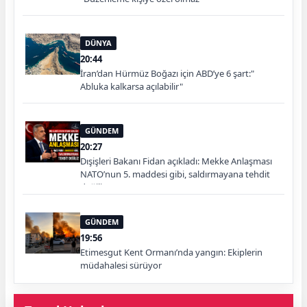
DÜNYA
20:44
İran’dan Hürmüz Boğazı için ABD’ye 6 şart:"
Abluka kalkarsa açılabilir"
GÜNDEM
20:27
Dışişleri Bakanı Fidan açıkladı: Mekke Anlaşması
NATO’nun 5. maddesi gibi, saldırmayana tehdit
değiliz
GÜNDEM
19:56
Etimesgut Kent Ormanı’nda yangın: Ekiplerin
müdahalesi sürüyor