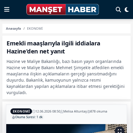
Anasayfa
EKONOMİ
Emekli maaşlarıyla ilgili iddialara
Hazine'den net yanıt
Hazine ve Maliye Bakanlığı, bazı basın yayın organlarında
Hazine ve Maliye Bakanı Mehmet Şimşek'e atfedilen emekli
maaşlarına ilişkin açıklamaların gerçeği yansıtmadığını
duyurdu. Bakanlık, kamuoyunun yalnızca resmi
kaynaklardan yapılan açıklamalara itibar etmesi gerektiğini
vurguladı.
EKONOMİ
12.06.2026 08:50
Melisa Altuntaş
878 okuma
Okuma Süresi: 1 dk