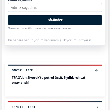
Gönder
Yorumlarınız editör onayından sonra yayına alınır.
Bu habere henüz yorum yapılmamış. İlk yorumu siz yazın.
ÖNCEKI HABER
TPAO'dan Siverek’te petrol üssü: 5 yıllık ruhsat
onaylandı!
SONRAKI HABER