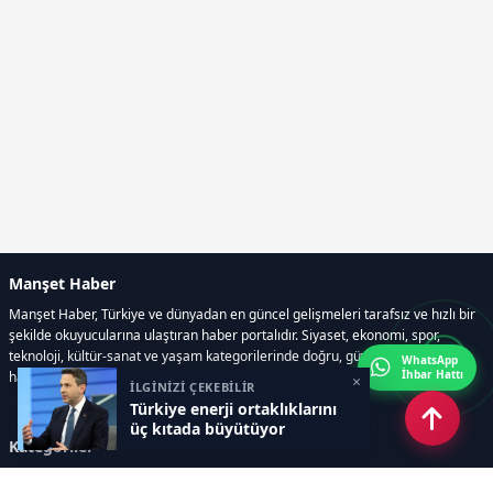
Manşet Haber
Manşet Haber, Türkiye ve dünyadan en güncel gelişmeleri tarafsız ve hızlı bir
şekilde okuyucularına ulaştıran haber portalıdır. Siyaset, ekonomi, spor,
teknoloji, kültür-sanat ve yaşam kategorilerinde doğru, güvenilir ve anlık
WhatsApp
İhbar Hattı
haberler sunar.
×
İLGİNİZİ ÇEKEBİLİR
Türkiye enerji ortaklıklarını
üç kıtada büyütüyor
Kategoriler
GÜNDEM
ÖZEL HABER