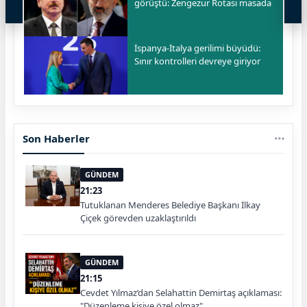
görüştü: Zengezur Rotası masada
İspanya-İtalya gerilimi büyüdü:
Sınır kontrolleri devreye giriyor
Son Haberler
GÜNDEM
21:23
Tutuklanan Menderes Belediye Başkanı İlkay
Çiçek görevden uzaklaştırıldı
GÜNDEM
21:15
Cevdet Yılmaz’dan Selahattin Demirtaş açıklaması:
"Düzenleme kişiye özel olmaz"