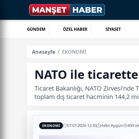
GÜNDEM
ÖZEL HABER
SİYASET
Anasayfa
EKONOMİ
NATO ile ticarette
Ticaret Bakanlığı, NATO Zirvesi'nde Tü
toplam dış ticaret hacminin 144,2 mily
07.07.2026 12:33
Helin Aygün
459 o
EKONOMİ