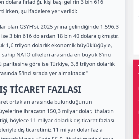
dolara fırladığı, kişi başı gelirin 3 bin 616
ilirken, şu ifadelere yer verildi:
lar olan GSYH'si, 2025 yılına gelindiğinde 1.596,3
i ise 3 bin 616 dolardan 18 bin 40 dolara çıkmıştır.
aşık 1,6 trilyon dolarlık ekonomik büyüklüğüyle,
 sahip NATO ülkeleri arasında en büyük 8'inci
ritesine göre ise Türkiye, 3,8 trilyon dolarlık
sında 5'inci sırada yer almaktadır."
IŞ TİCARET FAZLASI
icaret ortakları arasında bulunduğunun
yelerine ihracatın 150,3 milyar dolar, ithalatın
ği, böylece 11 milyar dolarlık dış ticaret fazlası
leriyle dış ticaretimiz 11 milyar dolar fazla
tımızdaki payı yüzde 55,9, ithalatımızdaki payı