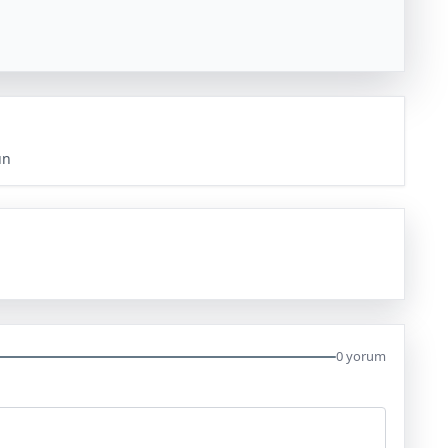
ün
0 yorum