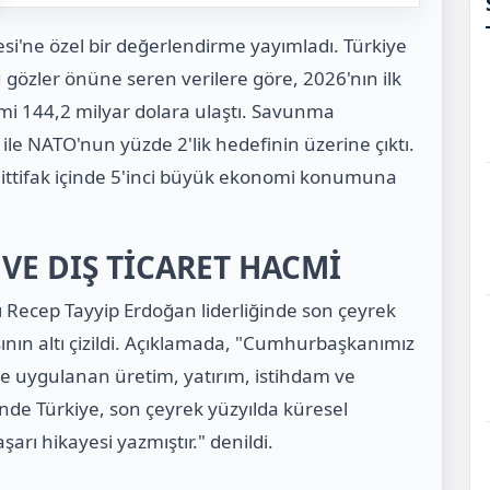
esi'ne özel bir değerlendirme yayımladı. Türkiye
oyu gözler önüne seren verilere göre, 2026'nın ilk
cmi 144,2 milyar dolara ulaştı. Savunma
le NATO'nun yüzde 2'lik hedefinin üzerine çıktı.
e ittifak içinde 5'inci büyük ekonomi konumuna
E DIŞ TİCARET HACMİ
Recep Tayyip Erdoğan liderliğinde son çeyrek
ın altı çizildi. Açıklamada, "Cumhurbaşkanımız
de uygulanan üretim, yatırım, istihdam ve
inde Türkiye, son çeyrek yüzyılda küresel
arı hikayesi yazmıştır." denildi.