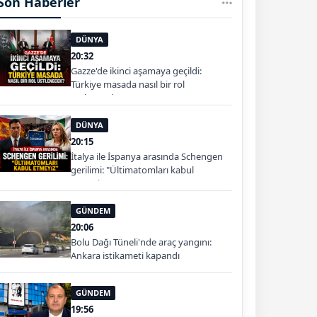
Son Haberler
DÜNYA
20:32
Gazze'de ikinci aşamaya geçildi:
Türkiye masada nasıl bir rol
üstlenecek?
DÜNYA
20:15
İtalya ile İspanya arasında Schengen
gerilimi: "Ültimatomları kabul
etmeyiz"
GÜNDEM
20:06
Bolu Dağı Tüneli'nde araç yangını:
Ankara istikameti kapandı
GÜNDEM
19:56