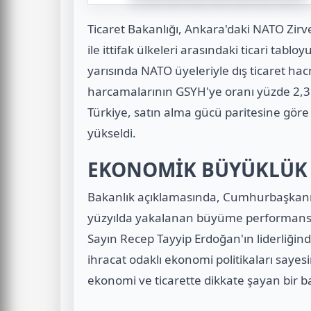
Ticaret Bakanlığı, Ankara'daki NATO Zirv
ile ittifak ülkeleri arasındaki ticari tabl
yarısında NATO üyeleriyle dış ticaret ha
harcamalarının GSYH'ye oranı yüzde 2,3 i
Türkiye, satın alma gücü paritesine gör
yükseldi.
EKONOMİK BÜYÜKLÜK V
Bakanlık açıklamasında, Cumhurbaşkanı 
yüzyılda yakalanan büyüme performansın
Sayın Recep Tayyip Erdoğan'ın liderliğin
ihracat odaklı ekonomi politikaları sayes
ekonomi ve ticarette dikkate şayan bir baş