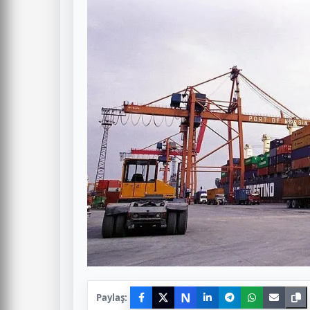
N
Paylaş: