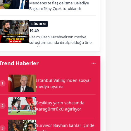
Menderes'te flaş gelişme: Belediye
Başkanı İlkay Çiçek tutuklandı
GÜNDEM
19:49
Rasim Ozan Kütahyalı'nın medya
soruşturmasında itirafçı olduğu öne
sürüldü
Trend Haberler
İstanbul Valiliği’nden sosyal
1
medya uyarısı
Beşiktaş yarın sahasında
2
Karagümrük’ü ağırlıyor
Survivor Bayhan kanlar içinde
3