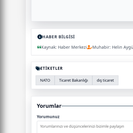
HABER BİLGİSİ
Kaynak: Haber Merkezi
Muhabir: Helin Ayg
ETİKETLER
NATO
Ticaret Bakanlığı
dış ticaret
Yorumlar
Yorumunuz