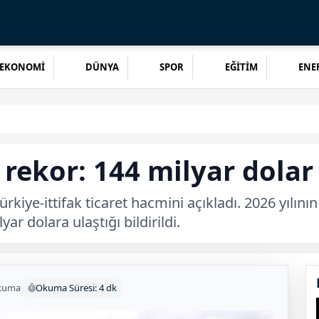
EKONOMİ
DÜNYA
SPOR
EĞİTİM
ENER
 rekor: 144 milyar dolar
rkiye-ittifak ticaret hacmini açıkladı. 2026 yılını
ar dolara ulaştığı bildirildi.
kuma
Okuma Süresi: 4 dk