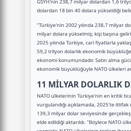
GSYH'nin 238,7 milyar dolardan 1,6 trilyon 
dolardan 18 bin 40 dolara yükseldiği belirt
"Türkiye'nin 2002 yılında 238,7 milyar do
milyar dolara yükselmiş; kişi başına gelir
2025 yılında Türkiye, cari fiyatlarla yakl
59,2 trilyon dolarlık ekonomik büyüklüğe
ekonomi konumundadır. Satın alma gücü pa
ekonomik büyüklüğüyle NATO ülkeleri ara
11 MİLYAR DOLARLIK D
NATO ülkelerinin Türkiye'nin en kritik t
vurgulandığı açıklamada, 2025'te ittifak ü
139,3 milyar dolar seviyesinde gerçekleşti
elde edildiği aktarıldı. "Böylece NATO ülke
vermiştir. NATO ülkelerinin toplam ihraca