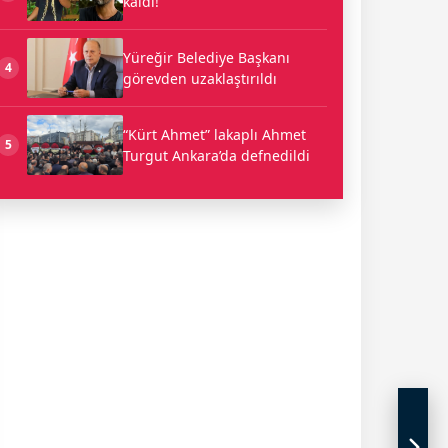
kaldı!
Yüreğir Belediye Başkanı
4
görevden uzaklaştırıldı
“Kürt Ahmet” lakaplı Ahmet
5
Turgut Ankara’da defnedildi