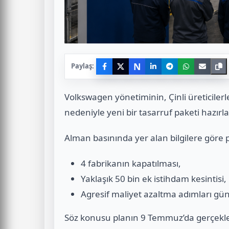
N
Paylaş:
Volkswagen yönetiminin, Çinli üreticilerl
nedeniyle yeni bir tasarruf paketi hazırladı
Alman basınında yer alan bilgilere göre
4 fabrikanın kapatılması,
Yaklaşık 50 bin ek istihdam kesintisi,
Agresif maliyet azaltma adımları g
Söz konusu planın 9 Temmuz’da gerçekleş