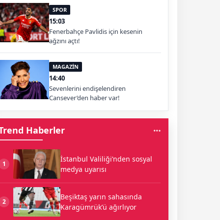
SPOR
15:03
Fenerbahçe Pavlidis için kesenin
ağzını açtı!
MAGAZİN
14:40
Sevenlerini endişelendiren
Cansever’den haber var!
Trend Haberler
İstanbul Valiliği’nden sosyal
1
medya uyarısı
Beşiktaş yarın sahasında
2
Karagümrük’ü ağırlıyor