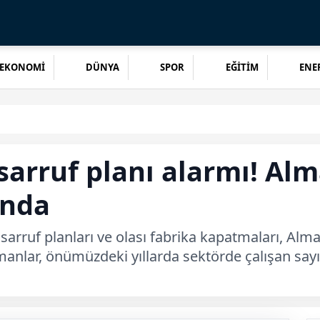
EKONOMİ
DÜNYA
SPOR
EĞİTİM
ENER
sarruf planı alarmı! Al
ında
arruf planları ve olası fabrika kapatmaları, Al
manlar, önümüzdeki yıllarda sektörde çalışan sayı