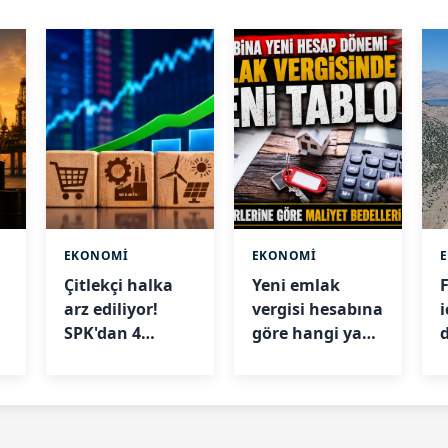
EKONOMİ
EKONOMİ
Çitlekçi halka
Yeni emlak
arz ediliyor!
vergisi hesabına
SPK'dan 4
göre hangi yapı
şirkete onay
ne kadar değer
ı
çıktı
kazandı?