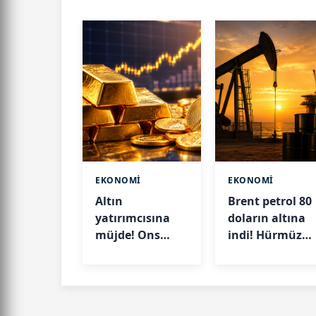
EKONOMİ
EKONOMİ
Altın
Brent petrol 80
yatırımcısına
doların altına
müjde! Ons
indi! Hürmüz
altın 7 haftanın
Boğazı'ndaki
en yüksek
gelişme fiyatlar
seviyesinde
düşürdü