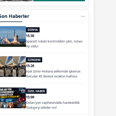
Son Haberler
DÜNYA
15:30
SpaceX roketi kontrolden çıktı, rotası
Ay oldu!
GÜNDEM
15:26
AJet İzmir-Ankara seferinde işkence:
Yolcular 45 derece sıcakta mahsur
kaldı
ÖZEL HABER
15:09
Dolar/yen cephesindeki hareketlilik
Türkiye'yi etkiler mi?