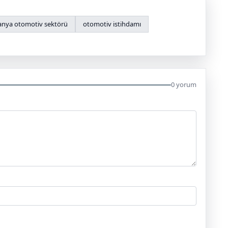
nya otomotiv sektörü
otomotiv istihdamı
0 yorum