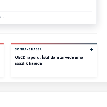
ın.
SONRAKI HABER
OECD raporu: İstihdam zirvede ama
işsizlik kapıda