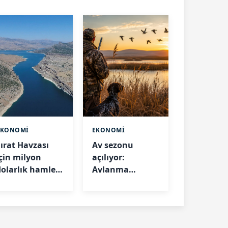
EKONOMİ
EKONOMİ
Fırat Havzası
Av sezonu
için milyon
açılıyor:
dolarlık hamle!
Avlanma
İmzalar atıldı
günleri ve
kuralları belli
oldu