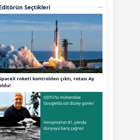
Editörün Seçtikleri
SpaceX roketi kontrolden çıktı, rotası Ay
oldu!
ODTÜ’lü mühendise
Google’da üst düzey görev!
Hiroşima’nın 81. yılında
dünyaya barış çağrısı!