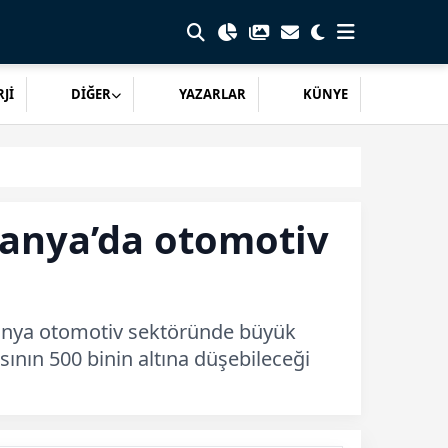
Jİ
DİĞER
YAZARLAR
KÜNYE
manya’da otomotiv
manya otomotiv sektöründe büyük
sının 500 binin altına düşebileceği