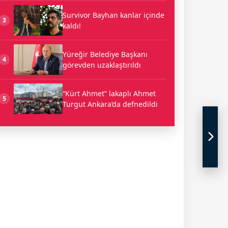
Survivor Bayhan kanlar içinde
3
kaldı!
Yüreğir Belediye Başkanı
4
görevden uzaklaştırıldı
“Kürt Ahmet” lakaplı Ahmet
5
Turgut Ankara’da defnedildi