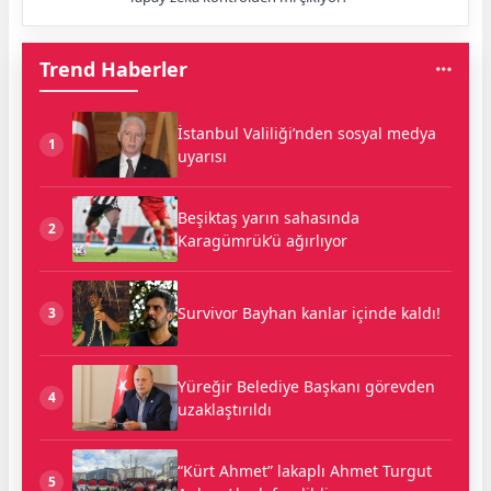
Trend Haberler
İstanbul Valiliği’nden sosyal medya
1
uyarısı
Beşiktaş yarın sahasında
2
Karagümrük’ü ağırlıyor
Survivor Bayhan kanlar içinde kaldı!
3
Yüreğir Belediye Başkanı görevden
4
uzaklaştırıldı
“Kürt Ahmet” lakaplı Ahmet Turgut
5