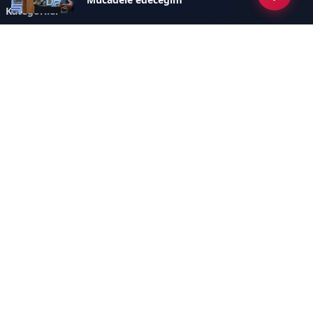
Kategoriler
GÜNDEM
ÖZEL HABER
SİYASET
EKONOMİ
DÜNYA
SPOR
EĞİTİM
ENERJİ
DİĞER
MANŞET
SAĞLIK
MAGAZİN
BİLİM-TEKNOLOJİ
KÜLTÜR-SANAT
SEKTÖREL SİTELERİMİZ
YAZARLAR
KÜNYE
Sayfalar
AÇIK RIZA METNİ
ÇEREZ POLİTİKASI
AYDINLATMA METNİ
VERİ İHLALİ PROSEDÜRÜ