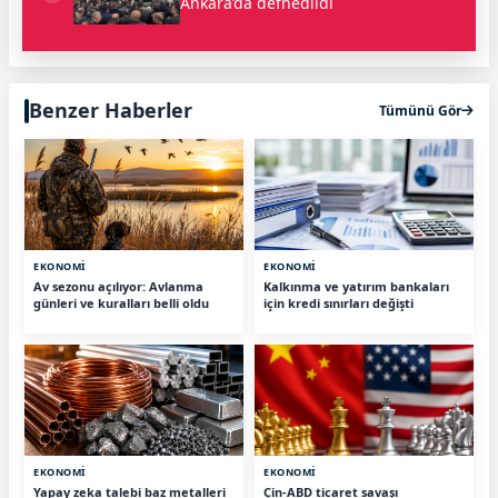
Ankara’da defnedildi
Benzer Haberler
Tümünü Gör
EKONOMİ
EKONOMİ
Av sezonu açılıyor: Avlanma
Kalkınma ve yatırım bankaları
günleri ve kuralları belli oldu
için kredi sınırları değişti
EKONOMİ
EKONOMİ
Yapay zeka talebi baz metalleri
Çin-ABD ticaret savaşı