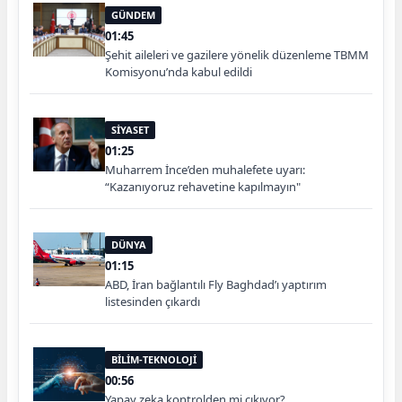
GÜNDEM
01:45
Şehit aileleri ve gazilere yönelik düzenleme TBMM
Komisyonu’nda kabul edildi
SİYASET
01:25
Muharrem İnce’den muhalefete uyarı:
“Kazanıyoruz rehavetine kapılmayın"
DÜNYA
01:15
ABD, İran bağlantılı Fly Baghdad’ı yaptırım
listesinden çıkardı
BİLİM-TEKNOLOJİ
00:56
Yapay zeka kontrolden mi çıkıyor?