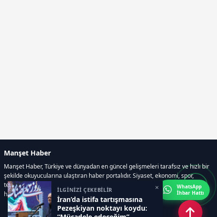
Manşet Haber
Manşet Haber, Türkiye ve dünyadan en güncel gelişmeleri tarafsız ve hızlı bir
şekilde okuyucularına ulaştıran haber portalıdır. Siyaset, ekonomi, spor,
teknoloji, kültür-sanat ve yaşam kategorilerinde doğru, güvenilir ve anlık
×
WhatsApp
İLGİNİZİ ÇEKEBİLİR
İhbar Hattı
haberler sunar.
İran’da istifa tartışmasına
Pezeşkiyan noktayı koydu:
“Mücadele edeceğim”