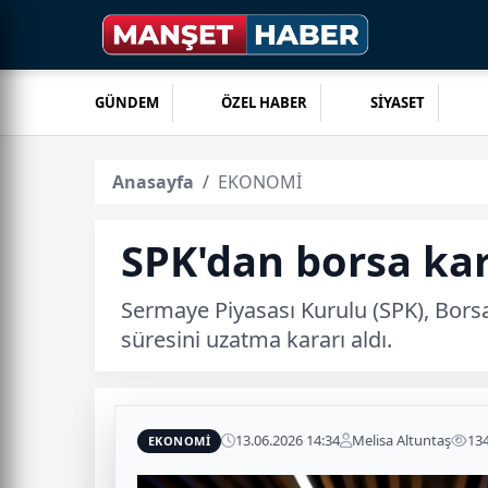
GÜNDEM
ÖZEL HABER
SİYASET
Anasayfa
EKONOMİ
SPK'dan borsa kara
Sermaye Piyasası Kurulu (SPK), Borsa
süresini uzatma kararı aldı.
13.06.2026 14:34
Melisa Altuntaş
13
EKONOMİ