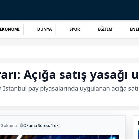
EKONOMİ
DÜNYA
SPOR
EĞİTİM
ENER
rı: Açığa satış yasağı u
 İstanbul pay piyasalarında uygulanan açığa satış
40 okuma
Okuma Süresi: 1 dk