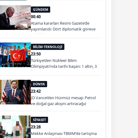
GÜNDEM
00:40
Atama kararları Resmi Gazete’de
yayımlandı: Dört diplomatik göreve
yeni isim
BİLİM-TEKNOLOJİ
23:50
Türkiye’den Nükleer Bilim
Olimpiyatı’nda tarihi başarı: 1 altın, 3
bronz
DÜNYA
23:42
JD Vance’den Hürmüz mesajı: Petrol
ve doğal gaz akışını artıracağız
SİYASET
23:28
Mekke Anlaşması TBMM’de tartışma