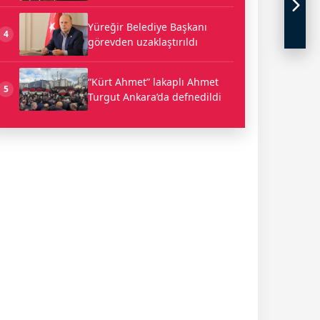
Yüreğir Belediye Başkanı
4
görevden uzaklaştırıldı
“Kürt Ahmet” lakaplı Ahmet
5
Turgut Ankara’da defnedildi