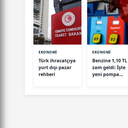
EKONOMİ
EKONOMİ
Türk ihracatçıya
Benzine 1,10 TL
yurt dışı pazar
zam geldi: İşte
rehberi
yeni pompa
fiyatları