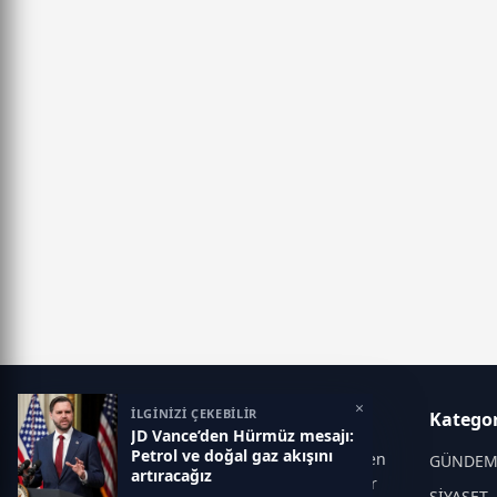
×
İLGİNİZİ ÇEKEBİLİR
Manşet Haber
Kategor
JD Vance’den Hürmüz mesajı:
Petrol ve doğal gaz akışını
Manşet Haber, Türkiye ve dünyadan en
GÜNDE
artıracağız
güncel gelişmeleri tarafsız ve hızlı bir
SİYASET