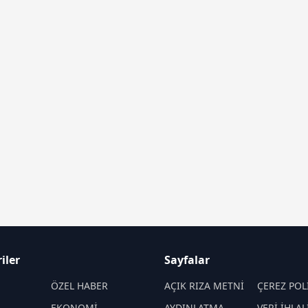
iler
Sayfalar
M
ÖZEL HABER
AÇIK RIZA METNİ
ÇEREZ POL
EKONOMİ
AYDINLATMA
VERİ İHLAL