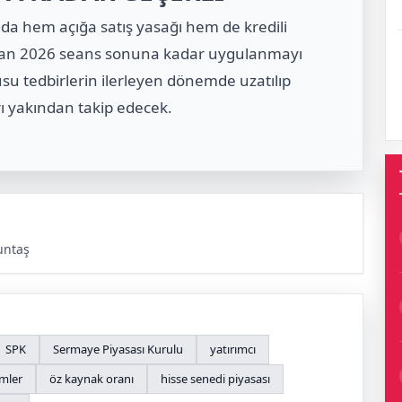
da hem açığa satış yasağı hem de kredili
iran 2026 seans sonuna kadar uygulanmayı
usu tedbirlerin ilerleyen dönemde uzatılıp
rı yakından takip edecek.
untaş
SPK
Sermaye Piyasası Kurulu
yatırımcı
emler
öz kaynak oranı
hisse senedi piyasası