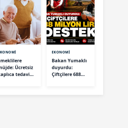
EKONOMİ
EKONOMİ
Emeklilere
Bakan Yumaklı
müjde: Ücretsiz
duyurdu:
kaplıca tedavisi
Çiftçilere 688
aşladı! İşte
milyon lira
artlar ve
destek
başvuru
detayları