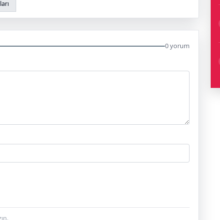
arı
0 yorum
ın.