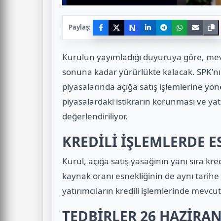
N
Paylaş:
Kurulun yayımladığı duyuruya göre, mevc
sonuna kadar yürürlükte kalacak. SPK'nın 
piyasalarında açığa satış işlemlerine y
piyasalardaki istikrarın korunması ve yat
değerlendiriliyor.
KREDİLİ İŞLEMLERDE E
Kurul, açığa satış yasağının yanı sıra kr
kaynak oranı esnekliğinin de aynı tari
yatırımcıların kredili işlemlerinde mev
TEDBİRLER 26 HAZİRAN