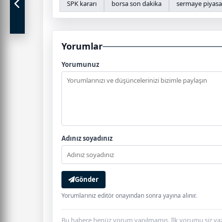
SPK kararı
borsa son dakika
sermaye piyasal
Yorumlar
Yorumunuz
Adınız soyadınız
Gönder
Yorumlarınız editör onayından sonra yayına alınır.
Bu habere henüz yorum yapılmamış. İlk yorumu siz yaz