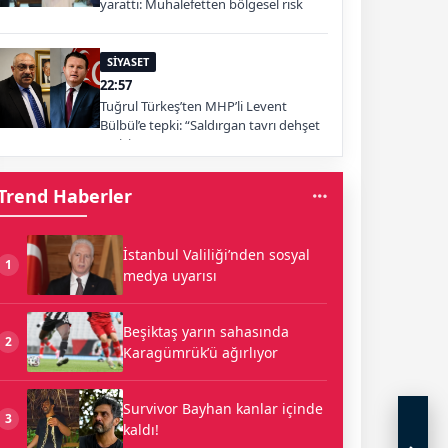
yarattı: Muhalefetten bölgesel risk
uyarısı
SİYASET
22:57
Tuğrul Türkeş’ten MHP’li Levent
Bülbül’e tepki: “Saldırgan tavrı dehşet
verici”
Trend Haberler
İstanbul Valiliği’nden sosyal
1
medya uyarısı
Beşiktaş yarın sahasında
2
Karagümrük’ü ağırlıyor
Survivor Bayhan kanlar içinde
3
kaldı!