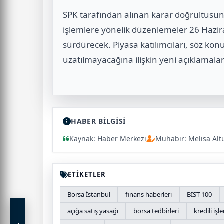
SPK tarafından alınan karar doğrultusun
işlemlere yönelik düzenlemeler 26 Haz
sürdürecek. Piyasa katılımcıları, söz kon
uzatılmayacağına ilişkin yeni açıklamala
HABER BİLGİSİ
Kaynak: Haber Merkezi
Muhabir: Melisa Alt
ETİKETLER
Borsa İstanbul
finans haberleri
BIST 100
açığa satış yasağı
borsa tedbirleri
kredili işl