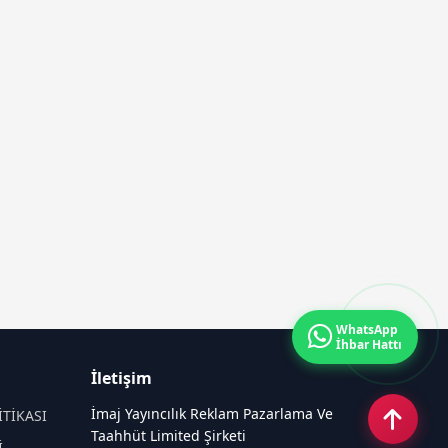
WhatsApp
İhbar Hattı
İletişim
İmaj Yayıncılık Reklam Pazarlama Ve
İTİKASI
Taahhüt Limited Şirketi
İ