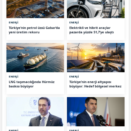
ENERJİ
ENERJİ
Türkiye’nin petrol üssü Gabar’da
Elektrikli ve hibrit araçlar
yeni üretim rekoru
pazarda yüzde 51,7’ye ulaştı
ENERJİ
ENERJİ
LNG taşımacılığında Hürmüz
Türkiye’nin enerji altyapısı
baskısı büyüyor
büyüyor: Hedef bölgesel merkez
ENERJİ
ENERJİ