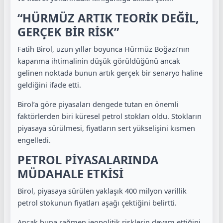
“HÜRMÜZ ARTIK TEORİK DEĞİL,
GERÇEK BİR RİSK”
Fatih Birol, uzun yıllar boyunca Hürmüz Boğazı’nın
kapanma ihtimalinin düşük görüldüğünü ancak
gelinen noktada bunun artık gerçek bir senaryo haline
geldiğini ifade etti.
Birol’a göre piyasaları dengede tutan en önemli
faktörlerden biri küresel petrol stokları oldu. Stokların
piyasaya sürülmesi, fiyatların sert yükselişini kısmen
engelledi.
PETROL PİYASALARINDA
MÜDAHALE ETKİSİ
Birol, piyasaya sürülen yaklaşık 400 milyon varillik
petrol stokunun fiyatları aşağı çektiğini belirtti.
Ancak buna rağmen jeopolitik risklerin devam ettiğini