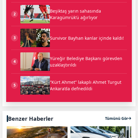
Beşiktaş yarın sahasında
2
Karagümrük’ü ağırlıyor
Survivor Bayhan kanlar içinde kaldı!
3
Yüreğir Belediye Başkanı görevden
4
uzaklaştırıldı
“Kürt Ahmet” lakaplı Ahmet Turgut
5
Ankara’da defnedildi
Benzer Haberler
Tümünü Gör