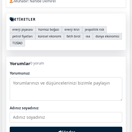
Muhabir: Nahibe Demirel
ETİKETLER
enerji piyasası
hürmüz boğazı
enerji krizi
jeopolitik risk
petrol fiyatları
küresel ekonomi
fatih birol
iea
dünya ekonomisi
TÜSİAD
Yorumlar
0 yorum
Yorumunuz
Adınız soyadınız