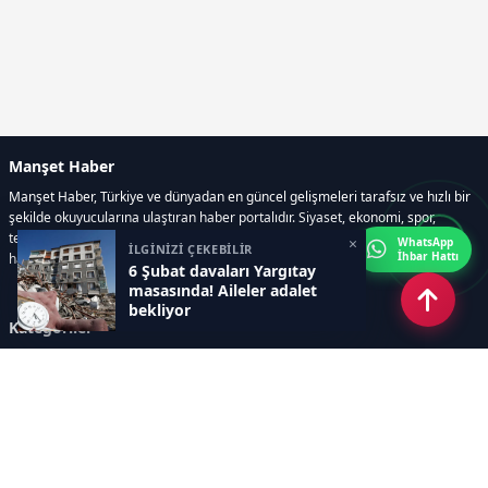
Manşet Haber
Manşet Haber, Türkiye ve dünyadan en güncel gelişmeleri tarafsız ve hızlı bir
şekilde okuyucularına ulaştıran haber portalıdır. Siyaset, ekonomi, spor,
teknoloji, kültür-sanat ve yaşam kategorilerinde doğru, güvenilir ve anlık
×
WhatsApp
İLGİNİZİ ÇEKEBİLİR
İhbar Hattı
haberler sunar.
6 Şubat davaları Yargıtay
masasında! Aileler adalet
bekliyor
Kategoriler
GÜNDEM
ÖZEL HABER
SİYASET
EKONOMİ
DÜNYA
SPOR
EĞİTİM
ENERJİ