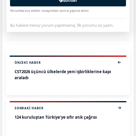
Gönder
Yorumlarınız editör onayından sonra yayına alınır.
Bu habere henüz yorum yapılmamış. İlk yorumu siz yazın.
ÖNCEKI HABER
CST2026 üçüncü ülkelerde yeni işbirliklerine kapı
araladı
SONRAKI HABER
124 kuruluştan Türkiye’ye sıfır atık çağrısı