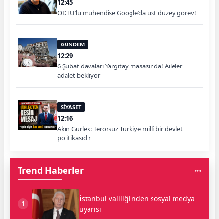
12:45
ODTÜ’lü mühendise Google’da üst düzey görev!
GÜNDEM
12:29
6 Şubat davaları Yargıtay masasında! Aileler
adalet bekliyor
SİYASET
12:16
Akın Gürlek: Terörsüz Türkiye millî bir devlet
politikasıdır
Trend Haberler
İstanbul Valiliği’nden sosyal medya
1
uyarısı