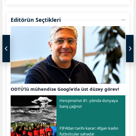
Editörün Seçtikleri
ODTÜ’lü mühendise Google’da üst düzey görev!
Hiroşima’nın 81. yılında dünyaya
barış çağrısı!
FIFA’dan tarihi karar: Afgan kadın
futbolcular sahada!