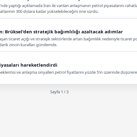
nde yaptığı açıklamada İran ile varılan anlaşmanın petrol piyasalarını rah
yatlarının 300 dolara kadar yükselebileceğini öne sürdü.
: Brüksel'den stratejik bağımlılığı azaltacak adımlar
laşan ticaret açığı ve stratejik sektörlerde artan bağımlılık nedeniyle ticaret p
edarik zinciri kuralları gündemde.
iyasaları hareketlendirdi
lentisi ve anlaşma sinyalleri petrol fiyatlarını yüzde 5’in üzerinde düşürerek 
Sayfa 1 / 3