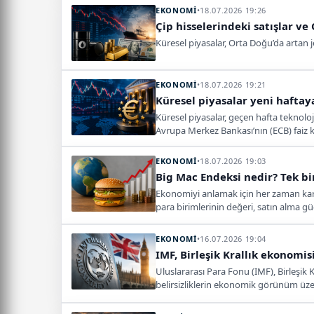
EKONOMİ
•
18.07.2026 19:26
Çip hisselerindeki satışlar ve
Küresel piyasalar, Orta Doğu’da artan je
EKONOMİ
•
18.07.2026 19:21
Küresel piyasalar yeni haftay
Küresel piyasalar, geçen hafta teknoloji
Avrupa Merkez Bankası’nın (ECB) faiz k
EKONOMİ
•
18.07.2026 19:03
Big Mac Endeksi nedir? Tek bi
Ekonomiyi anlamak için her zaman karm
para birimlerinin değeri, satın alma g
arkasındaki hikâye…
EKONOMİ
•
16.07.2026 19:04
IMF, Birleşik Krallık ekonomis
Uluslararası Para Fonu (IMF), Birleşik 
belirsizliklerin ekonomik görünüm üzer
toparlanacağını öngördü.