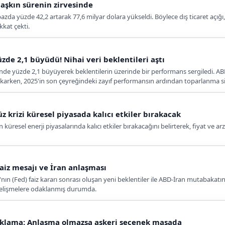
ı aşkın sürenin zirvesinde
 bazda yüzde 42,2 artarak 77,6 milyar dolara yükseldi. Böylece dış ticaret açı
kkat çekti.
zde 2,1 büyüdü! Nihai veri beklentileri aştı
nde yüzde 2,1 büyüyerek beklentilerin üzerinde bir performans sergiledi. ABD 
karken, 2025'in son çeyreğindeki zayıf performansın ardından toparlanma sin
z krizi küresel piyasada kalıcı etkiler bırakacak
küresel enerji piyasalarında kalıcı etkiler bırakacağını belirterek, fiyat ve arz 
 faiz mesajı ve İran anlaşması
ın (Fed) faiz kararı sonrası oluşan yeni beklentiler ile ABD-İran mutabakatını
 gelişmelere odaklanmış durumda.
ıklama: Anlaşma olmazsa askeri seçenek masada