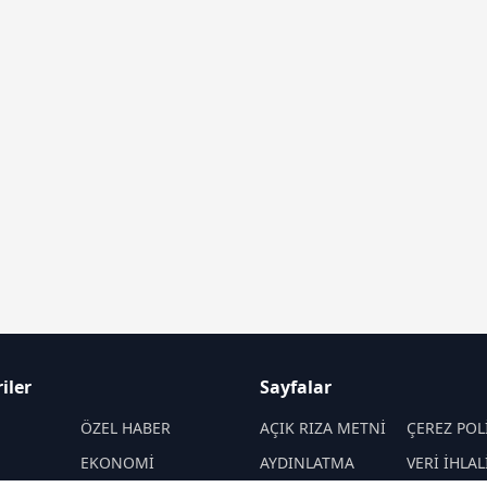
iler
Sayfalar
M
ÖZEL HABER
AÇIK RIZA METNİ
ÇEREZ POL
EKONOMİ
AYDINLATMA
VERİ İHLAL