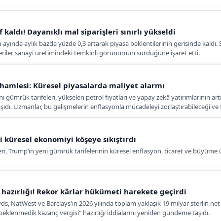
aldı! Dayanıklı mal siparişleri sınırlı yükseldi
 ayında aylık bazda yüzde 0,3 artarak piyasa beklentilerinin gerisinde kaldı. Si
 veriler sanayi üretimindeki temkinli görünümün sürdüğüne işaret etti.
hamlesi: Küresel piyasalarda maliyet alarmı
i gümrük tarifeleri, yükselen petrol fiyatları ve yapay zekâ yatırımlarının art
ıdı. Uzmanlar, bu gelişmelerin enflasyonla mücadeleyi zorlaştırabileceği ve f
i küresel ekonomiyi köşeye sıkıştırdı
eri, Trump’ın yeni gümrük tarifelerinin küresel enflasyon, ticaret ve büyüme üz
i hazırlığı! Rekor kârlar hükümeti harekete geçirdi
ds, NatWest ve Barclays'in 2026 yılında toplam yaklaşık 19 milyar sterlin net k
klenmedik kazanç vergisi" hazırlığı iddialarını yeniden gündeme taşıdı.