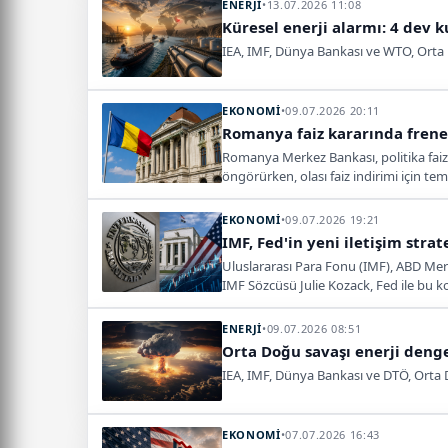
ENERJİ
•
13.07.2026 11:08
Küresel enerji alarmı: 4 dev
IEA, IMF, Dünya Bankası ve WTO, Orta D
EKONOMİ
•
09.07.2026 20:11
Romanya faiz kararında frene b
Romanya Merkez Bankası, politika faizi
öngörürken, olası faiz indirimi için t
EKONOMİ
•
09.07.2026 19:21
IMF, Fed'in yeni iletişim stra
Uluslararası Para Fonu (IMF), ABD Merk
IMF Sözcüsü Julie Kozack, Fed ile bu ko
ENERJİ
•
09.07.2026 08:51
Orta Doğu savaşı enerji denge
IEA, IMF, Dünya Bankası ve DTÖ, Orta Doğ
EKONOMİ
•
07.07.2026 16:43