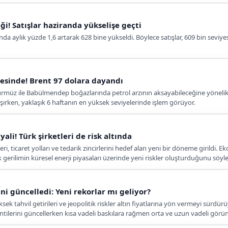
! Satışlar haziranda yükselişe geçti
nda aylık yüzde 1,6 artarak 628 bine yükseldi. Böylece satışlar, 609 bin seviy
rvesinde! Brent 97 dolara dayandı
müz ile Babülmendep boğazlarında petrol arzının aksayabileceğine yönelik endi
şırken, yaklaşık 6 haftanın en yüksek seviyelerinde işlem görüyor.
yali! Türk şirketleri de risk altında
i, ticaret yolları ve tedarik zincirlerini hedef alan yeni bir döneme girildi. 
k gerilimin küresel enerji piyasaları üzerinde yeni riskler oluşturduğunu söyle
ni güncelledi: Yeni rekorlar mı geliyor?
ksek tahvil getirileri ve jeopolitik riskler altın fiyatlarına yön vermeyi sü
entilerini güncellerken kısa vadeli baskılara rağmen orta ve uzun vadeli görü