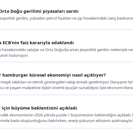
 Orta Doğu gerilimi piyasaları sarstı
opolitik gerilim, yükselen petrol fiyatları ve çip hisselerindeki satış baskısını
a ECB’nin faiz kararıyla odaklandı
 hisselerindeki satışlar ve Orta Doğu’da artan jeopolitik gerilim nedeniyle neg
ararı bulunuyor.
r hamburger küresel ekonomiyi nasıl açıklıyor?
aşık tabloları ve teknik göstergeleri takip etmek gerekmiyor. Dünyanın birç
ücü ve yaşam maliyetine ilişkin önemli ipuçları sunabiliyor. İşte ekonomi lit
i için büyüme beklentisini açıkladı
Krallık ekonomisinin 2026 yılında yüzde 1 büyümesinin beklendiğini açıkladı. 
inde baskı oluşturduğunu belirtirken, enerji şokunun etkisinin azalmasıyla 