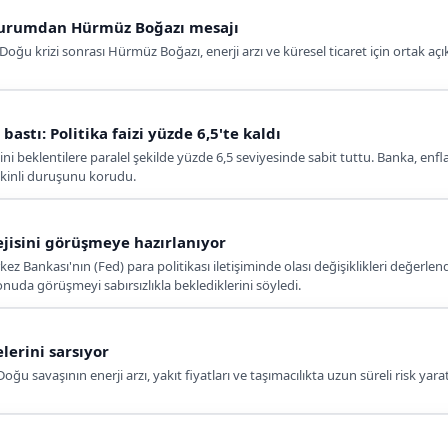
 kurumdan Hürmüz Boğazı mesajı
oğu krizi sonrası Hürmüz Boğazı, enerji arzı ve küresel ticaret için ortak açı
astı: Politika faizi yüzde 6,5'te kaldı
ni beklentilere paralel şekilde yüzde 6,5 seviyesinde sabit tuttu. Banka, enf
emkinli duruşunu korudu.
tejisini görüşmeye hazırlanıyor
ez Bankası'nın (Fed) para politikası iletişiminde olası değişiklikleri değerl
nuda görüşmeyi sabırsızlıkla beklediklerini söyledi.
lerini sarsıyor
u savaşının enerji arzı, yakıt fiyatları ve taşımacılıkta uzun süreli risk yarat