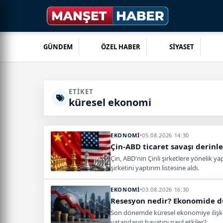
GÜNDEM
ÖZEL HABER
SİYASET
ETIKET
küresel ekonomi
EKONOMİ
•
05.08.2026 14:30
Çin-ABD ticaret savaşı derinle
Çin, ABD'nin Çinli şirketlere yönelik y
şirketini yaptırım listesine aldı.
EKONOMİ
•
03.08.2026 16:30
Resesyon nedir? Ekonomide du
Son dönemde küresel ekonomiye ilişki
vatandaşın hayatını nasıl etkiler?