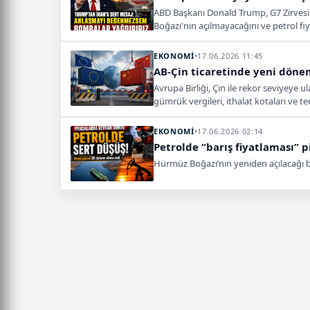
ABD Başkanı Donald Trump, G7 Zirvesi'
Boğazı'nın açılmayacağını ve petrol fi
EKONOMİ
•
17.06.2026 11:45
AB-Çin ticaretinde yeni dönem
Avrupa Birliği, Çin ile rekor seviyeye u
gümrük vergileri, ithalat kotaları ve t
EKONOMİ
•
17.06.2026 02:14
Petrolde “barış fiyatlaması” p
Hürmüz Boğazı’nın yeniden açılacağı bek