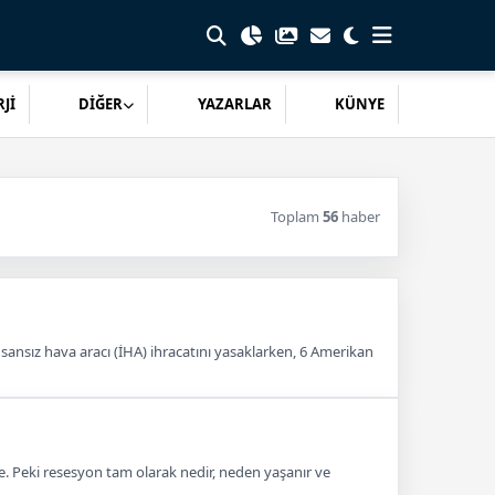
Jİ
DİĞER
YAZARLAR
KÜNYE
Toplam
56
haber
insansız hava aracı (İHA) ihracatını yasaklarken, 6 Amerikan
Peki resesyon tam olarak nedir, neden yaşanır ve