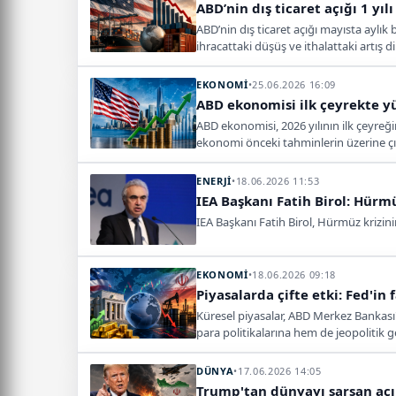
ABD’nin dış ticaret açığı 1 yıl
ABD’nin dış ticaret açığı mayısta aylık
ihracattaki düşüş ve ithalattaki artış di
EKONOMİ
•
25.06.2026 16:09
ABD ekonomisi ilk çeyrekte yü
ABD ekonomisi, 2026 yılının ilk çeyreği
ekonomi önceki tahminlerin üzerine çı
ENERJİ
•
18.06.2026 11:53
IEA Başkanı Fatih Birol: Hürmü
IEA Başkanı Fatih Birol, Hürmüz krizinin 
EKONOMİ
•
18.06.2026 09:18
Piyasalarda çifte etki: Fed'in
Küresel piyasalar, ABD Merkez Bankası'n
para politikalarına hem de jeopolitik
DÜNYA
•
17.06.2026 14:05
Trump'tan dünyayı sarsan aç