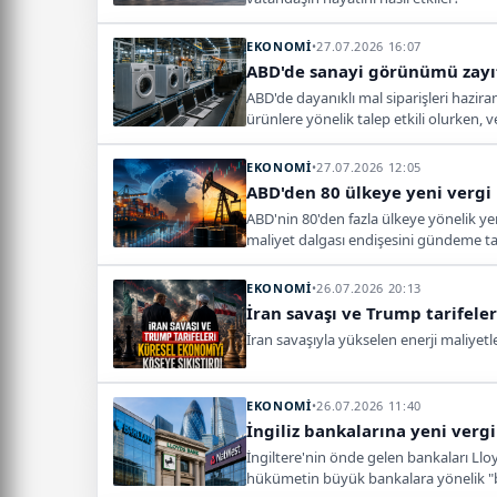
EKONOMİ
•
27.07.2026 16:07
ABD'de sanayi görünümü zayıf k
ABD'de dayanıklı mal siparişleri haziran
ürünlere yönelik talep etkili olurken,
EKONOMİ
•
27.07.2026 12:05
ABD'den 80 ülkeye yeni vergi 
ABD'nin 80'den fazla ülkeye yönelik yen
maliyet dalgası endişesini gündeme taş
EKONOMİ
•
26.07.2026 20:13
İran savaşı ve Trump tarifeler
İran savaşıyla yükselen enerji maliyetl
EKONOMİ
•
26.07.2026 11:40
İngiliz bankalarına yeni verg
İngiltere'nin önde gelen bankaları Lloy
hükümetin büyük bankalara yönelik "be