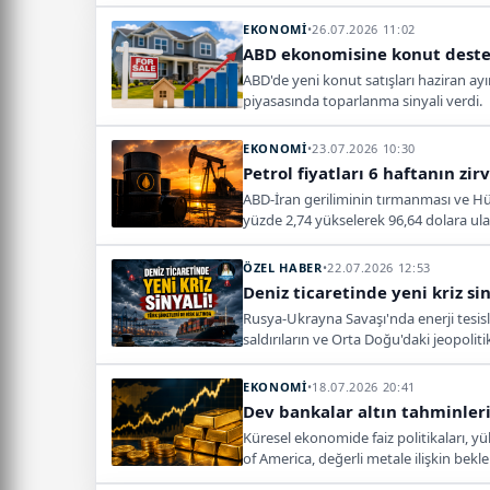
EKONOMİ
•
26.07.2026 11:02
ABD ekonomisine konut desteği
ABD'de yeni konut satışları haziran ayı
piyasasında toparlanma sinyali verdi.
EKONOMİ
•
23.07.2026 10:30
Petrol fiyatları 6 haftanın zi
ABD-İran geriliminin tırmanması ve Hür
yüzde 2,74 yükselerek 96,64 dolara ula
ÖZEL HABER
•
22.07.2026 12:53
Deniz ticaretinde yeni kriz sin
Rusya-Ukrayna Savaşı'nda enerji tesisler
saldırıların ve Orta Doğu'daki jeopoliti
EKONOMİ
•
18.07.2026 20:41
Dev bankalar altın tahminleri
Küresel ekonomide faiz politikaları, yü
of America, değerli metale ilişkin bekl