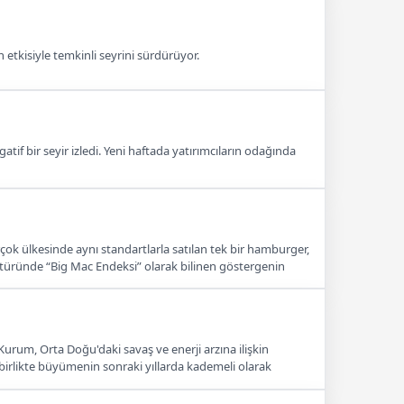
n etkisiyle temkinli seyrini sürdürüyor.
atif bir seyir izledi. Yeni haftada yatırımcıların odağında
ok ülkesinde aynı standartlarla satılan tek bir hamburger,
eratüründe “Big Mac Endeksi” olarak bilinen göstergenin
Kurum, Orta Doğu'daki savaş ve enerji arzına ilişkin
birlikte büyümenin sonraki yıllarda kademeli olarak