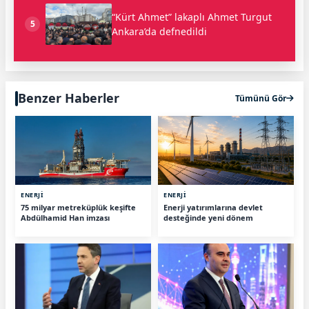
“Kürt Ahmet” lakaplı Ahmet Turgut
5
Ankara’da defnedildi
Benzer Haberler
Tümünü Gör
ENERJİ
ENERJİ
75 milyar metreküplük keşifte
Enerji yatırımlarına devlet
Abdülhamid Han imzası
desteğinde yeni dönem