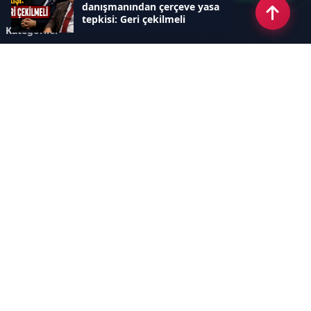
danışmanından çerçeve yasa
tepkisi: Geri çekilmeli
Kategoriler
GÜNDEM
ÖZEL HABER
SİYASET
EKONOMİ
DÜNYA
SPOR
EĞİTİM
ENERJİ
DİĞER
MANŞET
SAĞLIK
MAGAZİN
BİLİM-TEKNOLOJİ
KÜLTÜR-SANAT
SEKTÖREL SİTELERİMİZ
YAZARLAR
KÜNYE
Sayfalar
AÇIK RIZA METNİ
ÇEREZ POLİTİKASI