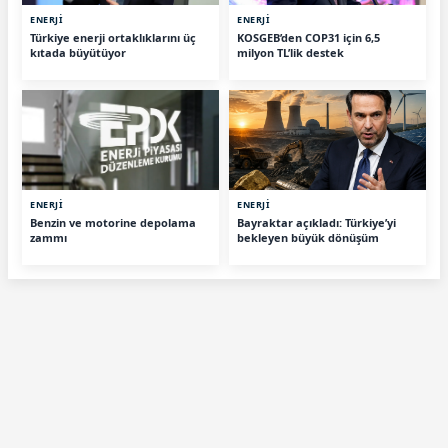
ENERJİ
ENERJİ
Türkiye enerji ortaklıklarını üç
KOSGEB’den COP31 için 6,5
kıtada büyütüyor
milyon TL’lik destek
ENERJİ
ENERJİ
Benzin ve motorine depolama
Bayraktar açıkladı: Türkiye’yi
zammı
bekleyen büyük dönüşüm