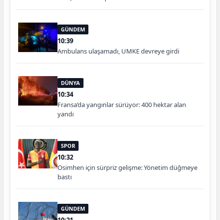
GÜNDEM
10:39
Ambulans ulaşamadı, UMKE devreye girdi
DÜNYA
10:34
Fransa’da yangınlar sürüyor: 400 hektar alan
yandı
SPOR
10:32
Osimhen için sürpriz gelişme: Yönetim düğmeye
bastı
GÜNDEM
10:21