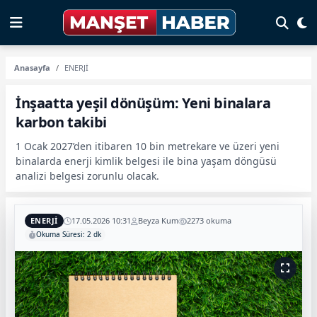
Anasayfa
ENERJİ
İnşaatta yeşil dönüşüm: Yeni binalara
karbon takibi
1 Ocak 2027’den itibaren 10 bin metrekare ve üzeri yeni
binalarda enerji kimlik belgesi ile bina yaşam döngüsü
analizi belgesi zorunlu olacak.
ENERJİ
17.05.2026 10:31
Beyza Kum
2273 okuma
Okuma Süresi: 2 dk