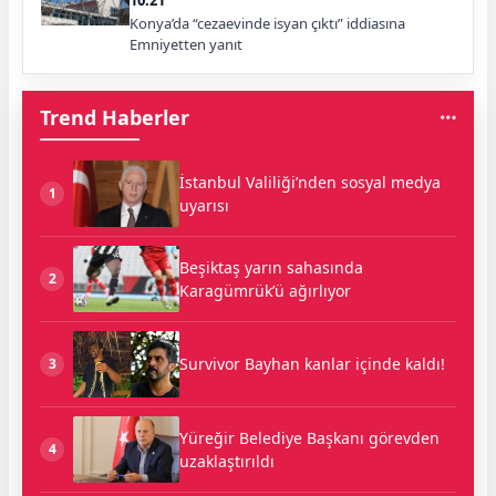
Konya’da “cezaevinde isyan çıktı” iddiasına
Emniyetten yanıt
Trend Haberler
İstanbul Valiliği’nden sosyal medya
1
uyarısı
Beşiktaş yarın sahasında
2
Karagümrük’ü ağırlıyor
Survivor Bayhan kanlar içinde kaldı!
3
Yüreğir Belediye Başkanı görevden
4
uzaklaştırıldı