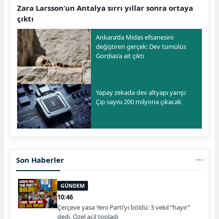
Zara Larsson’un Antalya sırrı yıllar sonra ortaya
çıktı
Ankara’da Midas efsanesini
değiştiren gerçek: Dev tümülüs
Gordias’a ait çıktı
Yapay zekada dev altyapı yarışı:
Çip sayısı 200 milyona çıkacak
Son Haberler
GÜNDEM
10:46
Çerçeve yasa Yeni Parti’yi böldü: 3 vekil “hayır”
dedi, Özel acil topladı