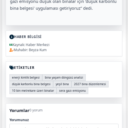
gazı emisyonu düşük olan binalar için 'düşük karbonlu
bina belgesi' uygulaması getiriyoruz” dedi.
HABER BİLGİSİ
Kaynak: Haber Merkezi
Muhabir: Beyza Kum
ETİKETLER
enerji kimlik belgesi
bina yaşam döngüsü analizi
düşük karbonlu bina belgesi
yeşil bina
2027 bina düzenlemesi
10 bin metrekare üzeri binalar
sera gazı emisyonu
Yorumlar
0 yorum
Yorumunuz