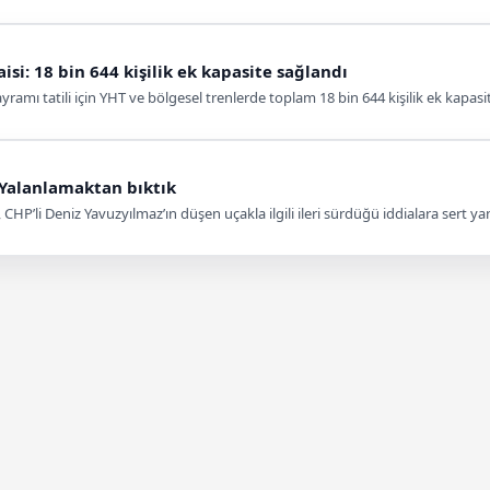
i: 18 bin 644 kişilik ek kapasite sağlandı
mı tatili için YHT ve bölgesel trenlerde toplam 18 bin 644 kişilik ek kapasit
 Yalanlamaktan bıktık
HP’li Deniz Yavuzyılmaz’ın düşen uçakla ilgili ileri sürdüğü iddialara sert ya