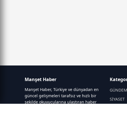
Manşet Haber
Kategor
Manşet Haber, Türkiye ve dünyadan en
GÜNDE
güncel gelişmeleri tarafsız ve hızlı bir
SİYASET
şekilde okuyucularına ulaştıran haber
portalıdır. Siyaset, ekonomi, spor,
DÜNYA
teknoloji, kültür-sanat ve yaşam
EĞİTİM
kategorilerinde doğru, güvenilir ve
DİĞER
anlık haberler sunar.