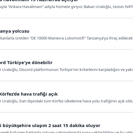
yla “Ankara Havalimanı” adıyla hizmete giriyor. Bakan Uraloğlu, tesisin NATO Z
zanya yolcusu
anlarla üretilen “DE 10000 Manevra Lokomotifi” Tanzanya’ya ihraç edilecek
ord Türkiye'ye dönebilir
 Uraloğlu, Discord platformunun Türkiye'nin kriterlerini karşıladığını ve ya
örfez’de hava trafiği açık
 Uraloğlu, İran dışındaki tüm Körfez ülkelerine hava yolu trafiğinin açık o
ki büyükşehire ulaşım 2 saat 15 dakika oluyor
eli hızlı tren hattında üstyapı çalışmalarında sona yaklaşıldığını ve bu yılı