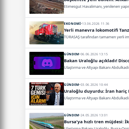
Etimesgut Havalimanı, yenilenen yapısı
EKONOMİ
•
13.06.2026 11:36
Yerli manevra lokomotifi Tan
TÜRASAŞ tarafından tamamen yerli imk
GÜNDEM
•
06.06.2026 13:15
Bakan Uraloğlu açıkladı! Disc
Ulaştırma ve Altyapı Bakanı Abdulkadir
GÜNDEM
•
03.06.2026 10:44
Uraloğlu duyurdu: İran hariç K
Ulaştırma ve Altyapı Bakanı Abdulkadir
GÜNDEM
•
24.05.2026 13:01
Bursa'ya hızlı tren müjdesi: İ
Ulaştırma Bakanı Uraloğlu, Bursa-Osman