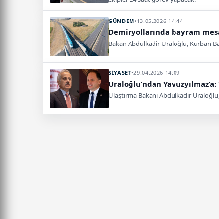
GÜNDEM
•
13.05.2026 14:44
Demiryollarında bayram mesais
Bakan Abdulkadir Uraloğlu, Kurban Bayra
SİYASET
•
29.04.2026 14:09
Uraloğlu’ndan Yavuzyılmaz’a:
Ulaştırma Bakanı Abdulkadir Uraloğlu, C