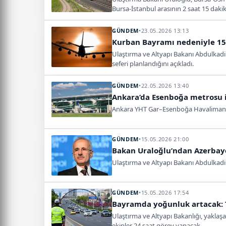
Bursa-İstanbul arasının 2 saat 15 dakik
GÜNDEM
•
23.05.2026 13:13
Kurban Bayramı nedeniyle 150
Ulaştırma ve Altyapı Bakanı Abdulkadi
seferi planlandığını açıkladı.
GÜNDEM
•
22.05.2026 13:40
Ankara’da Esenboğa metrosu iç
Ankara YHT Gar–Esenboğa Havalimanı met
GÜNDEM
•
15.05.2026 21:00
Bakan Uraloğlu’ndan Azerbay
Ulaştırma ve Altyapı Bakanı Abdulkadir
GÜNDEM
•
15.05.2026 17:54
Bayramda yoğunluk artacak: Tr
Ulaştırma ve Altyapı Bakanlığı, yaklaş
ekipler 24 saat görev yapacak.