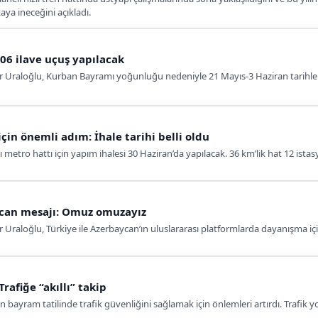
aya ineceğini açıkladı.
6 ilave uçuş yapılacak
r Uraloğlu, Kurban Bayramı yoğunluğu nedeniyle 21 Mayıs-3 Haziran tarihleri
in önemli adım: İhale tarihi belli oldu
ro hattı için yapım ihalesi 30 Haziran’da yapılacak. 36 km’lik hat 12 istasy
can mesajı: Omuz omuzayız
 Uraloğlu, Türkiye ile Azerbaycan’ın uluslararası platformlarda dayanışma i
afiğe “akıllı” takip
an bayram tatilinde trafik güvenliğini sağlamak için önlemleri artırdı. Trafi