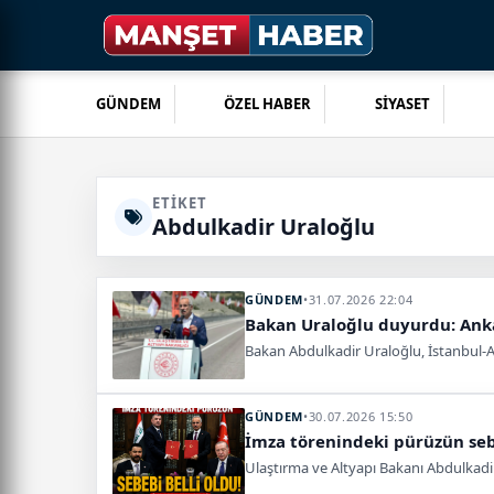
GÜNDEM
ÖZEL HABER
SİYASET
ETIKET
Abdulkadir Uraloğlu
GÜNDEM
•
31.07.2026 22:04
Bakan Uraloğlu duyurdu: Anka
Bakan Abdulkadir Uraloğlu, İstanbul-An
GÜNDEM
•
30.07.2026 15:50
İmza törenindeki pürüzün sebe
Ulaştırma ve Altyapı Bakanı Abdulkadir 