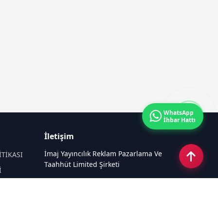
WhatsApp
İhbar Hattı
İletişim
İmaj Yayıncılık Reklam Pazarlama Ve
İTİKASI
Taahhüt Limited Şirketi
İ
Ü
Ümit Mahallesi, 2494/2 Sokak No:4
Çankaya Ankara
Email:
info@mansethaber.com