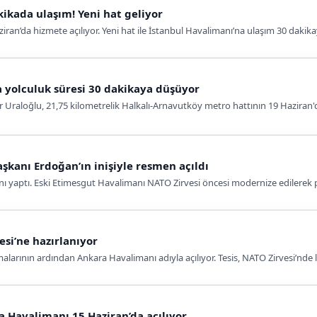
ikada ulaşım! Yeni hat geliyor
ran’da hizmete açılıyor. Yeni hat ile İstanbul Havalimanı’na ulaşım 30 dakik
yolculuk süresi 30 dakikaya düşüyor
 Uraloğlu, 21,75 kilometrelik Halkalı-Arnavutköy metro hattının 19 Haziran'd
anı Erdoğan’ın inişiyle resmen açıldı
nı yaptı. Eski Etimesgut Havalimanı NATO Zirvesi öncesi modernize edilerek p
si’ne hazırlanıyor
arının ardından Ankara Havalimanı adıyla açılıyor. Tesis, NATO Zirvesi’nde li
 Havalimanı 15 Haziran’da açılıyor