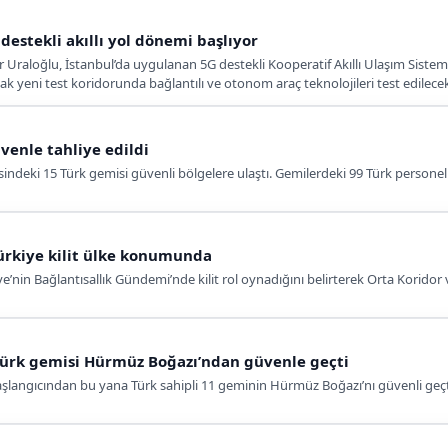
estekli akıllı yol dönemi başlıyor
 Uraloğlu, İstanbul’da uygulanan 5G destekli Kooperatif Akıllı Ulaşım Sistemle
 yeni test koridorunda bağlantılı ve otonom araç teknolojileri test edilece
venle tahliye edildi
ndeki 15 Türk gemisi güvenli bölgelere ulaştı. Gemilerdeki 99 Türk personel 
Türkiye kilit ülke konumunda
nin Bağlantısallık Gündemi’nde kilit rol oynadığını belirterek Orta Koridor
Türk gemisi Hürmüz Boğazı’ndan güvenle geçti
şlangıcından bu yana Türk sahipli 11 geminin Hürmüz Boğazı’nı güvenli geçti