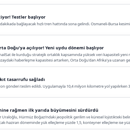
tiyor! Testler başlıyor
 dakikada bağlayacak hızlı tren hattında sona gelindi. Osmaneli-Bursa kesimin
rta Doğu'ya açılıyor! Yeni uydu dönemi başlıyor
ailSat ile kurduğu stratejik ortaklık kapsamında yüksek veri kapasiteli yeni
n uzaydaki haberleşme kapasitesi artarken, Orta Doğu'dan Afrika'ya uzanan g
akıt tasarrufu sağladı
ilyon gönderi teslim edildi. Uygulamayla 10,4 milyon kilometre yol yapılırken 31
mine rağmen ilk yarıda büyümesini sürdürdü
Uraloğlu, Hürmüz Boğazı’ndaki jeopolitik gerilim ve küresel lojistikteki belir
k-haziran döneminde yük elleçleme yüzde 1,5, konteyner elleçleme ise yüzd