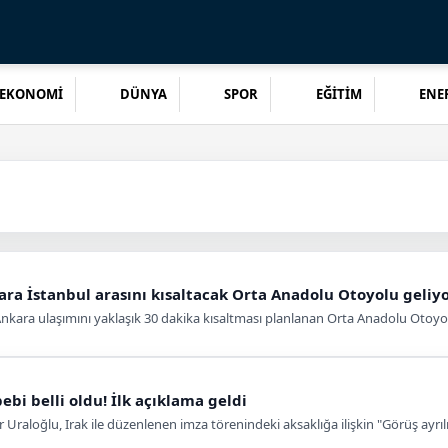
EKONOMİ
DÜNYA
SPOR
EĞİTİM
ENER
ra İstanbul arasını kısaltacak Orta Anadolu Otoyolu geliy
kara ulaşımını yaklaşık 30 dakika kısaltması planlanan Orta Anadolu Otoyolu
bi belli oldu! İlk açıklama geldi
Uraloğlu, Irak ile düzenlenen imza törenindeki aksaklığa ilişkin "Görüş ayrılığı