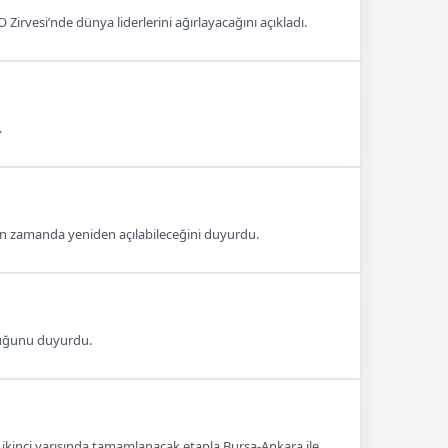
irvesi’nde dünya liderlerini ağırlayacağını açıkladı.
.
kın zamanda yeniden açılabileceğini duyurdu.
lduğunu duyurdu.
n ikinci yarısında tamamlanacak etapla Bursa-Ankara ile