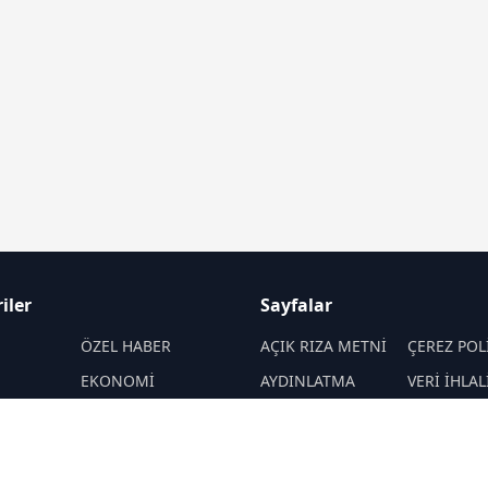
iler
Sayfalar
M
ÖZEL HABER
AÇIK RIZA METNİ
ÇEREZ POL
EKONOMİ
AYDINLATMA
VERİ İHLAL
METNİ
PROSEDÜR
SPOR
VERİ SAKLAMA VE
İletişim
ENERJİ
İMHA POLİTİKASI
MANŞET