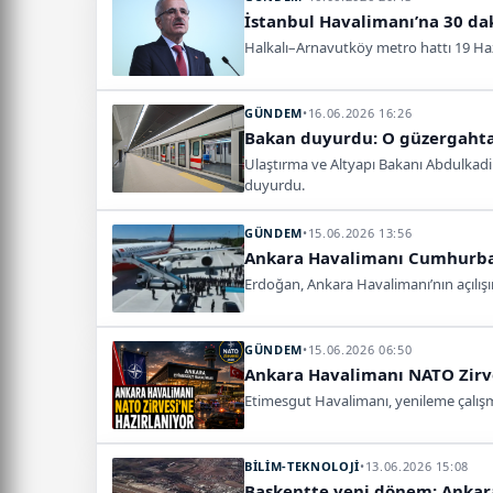
İstanbul Havalimanı’na 30 dak
Halkalı–Arnavutköy metro hattı 19 Hazi
GÜNDEM
•
16.06.2026 16:26
Bakan duyurdu: O güzergahta 
Ulaştırma ve Altyapı Bakanı Abdulkadir
duyurdu.
GÜNDEM
•
15.06.2026 13:56
Ankara Havalimanı Cumhurbaşk
Erdoğan, Ankara Havalimanı’nın açılışı
GÜNDEM
•
15.06.2026 06:50
Ankara Havalimanı NATO Zirve
Etimesgut Havalimanı, yenileme çalışmal
BİLİM-TEKNOLOJİ
•
13.06.2026 15:08
Başkentte yeni dönem: Ankara