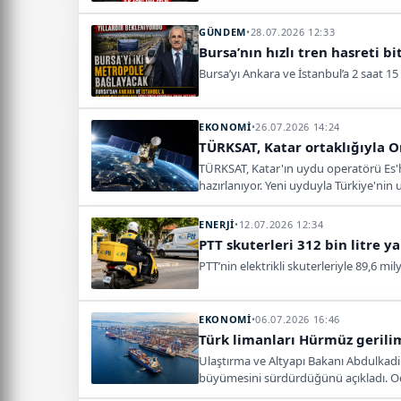
GÜNDEM
•
28.07.2026 12:33
Bursa’nın hızlı tren hasreti bi
Bursa’yı Ankara ve İstanbul’a 2 saat 15
EKONOMİ
•
26.07.2026 14:24
TÜRKSAT, Katar ortaklığıyla O
TÜRKSAT, Katar'ın uydu operatörü Es'h
hazırlanıyor. Yeni uyduyla Türkiye'ni
ENERJİ
•
12.07.2026 12:34
PTT skuterleri 312 bin litre y
PTT’nin elektrikli skuterleriyle 89,6 m
EKONOMİ
•
06.07.2026 16:46
Türk limanları Hürmüz gerili
Ulaştırma ve Altyapı Bakanı Abdulkadir 
büyümesini sürdürdüğünü açıkladı. Oca