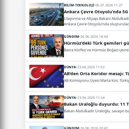
BİLİM-TEKNOLOJİ
•
06.07.2026 11:27
Ankara Çevre Otoyolu’nda 5G d
Ulaştırma ve Altyapı Bakanı Abdulkadir
Ankara Çevre Otoyolu’nda oluşturulacak
GÜNDEM
•
26.06.2026 18:44
Hürmüz'deki Türk gemileri gü
Basra Körfezi ve Hürmüz Boğazı çevresi
DÜNYA
•
23.06.2026 11:52
AB’den Orta Koridor mesajı: 
AB Komisyonu Üyesi Marta Kos, Türkiye’
DÜNYA
•
23.06.2026 11:24
Bakan Uraloğlu duyurdu: 11 
Bakan Abdulkadir Uraloğlu, savaşın ba
GÜNDEM
•
16.06.2026 20:43