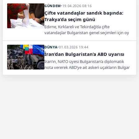
çıkıyor.
GÜNDEM
•
19.04.2026 08:16
Çifte vatandaşlar sandık başında:
Trakya’da seçim günü
Edirne, Kırklareli ve Tekirdağ’da çifte
vatandaşlar Bulgaristan genel seçimleri için oy
kullanmaya başladı. Türkiye genelinde 27
sandık kuruldu.
DÜNYA
•
01.03.2026 19:44
İran’dan Bulgaristan’a ABD uyarısı
İran’ın, NATO üyesi Bulgaristan’a diplomatik
nota vererek ABD’ye ait askeri uçakların Bulgar
havaalanlarını kullanmaması yönünde uyarıda
bulunduğu ortaya çıktı.