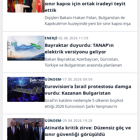
sınır kapısı için ortak iradeyi teyit
ettik
Dışişleri Bakanı Hakan Fidan, Bulgaristan ile
Kapıkule’nin kuzeyinde yeni bir sınır kapısı inşa
edilmesi yönündeki ortak iradenin teyit
edildiğini açıkladı.
ENERJİ
•
02.06.2026 11:59
Bayraktar duyurdu: TANAP’ın
elektrik versiyonu geliyor
Bakan Bayraktar, Azerbaycan, Gürcistan,
Türkiye ve Bulgaristan arasında planlanan
elektrik bağlantı projesini TANAP’ın elektrik
versiyonu olarak tanımladı.
GÜNDEM
•
17.05.2026 09:59
Eurovision'a İsrail protestosu damga
vurdu: Kazanan Bulgaristan
İsrail'in katılımı nedeniyle 5 ülkenin boykot
ettiği 2026 Eurovision Şarkı Yarışması'nı
Bulgaristan kazandı. İsrailli şarkıcının Filistin
bayraklarıyla protesto edildiği yarışmanın
GÜNDEM
•
29.04.2026 19:28
izlenme oranlarında da tarihi bir düşüş yaşandı.
Atina’da kritik zirve: Düzensiz göç ve
sınır güvenliği görüşüldü