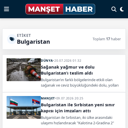
ETIKET
Toplam
17
haber
Bulgaristan
DÜNYA
•
20.07.2026 01:32
Sağanak yağmur ve dolu
Bulgaristan’ı teslim aldı
Bulgaristan’ın farklı bölgelerinde etkili olan
sağanak ve ceviz büyüklüğündeki dolu, yolları
kapattı, tarım alanlarında hasara yol açtı.
MANŞET
•
09.07.2026 20:25
Bulgaristan ile Sırbistan yeni sınır
kapısı için imzaları attı
Bulgaristan ile Sırbistan, iki ülke arasındaki
ulaşımı hızlandıracak "Kalotina 2-Gradina 2"