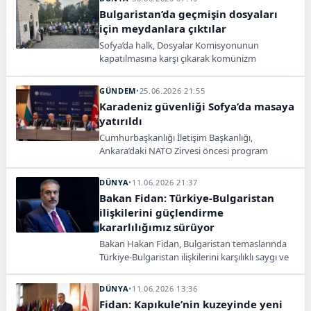
Bulgaristan’da geçmişin dosyaları
için meydanlara çıktılar
Sofya’da halk, Dosyalar Komisyonunun
kapatılmasına karşı çıkarak komünizm
arşivlerinin açık kalmasını ve geçmişle
yüzleşmeyi istedi.
GÜNDEM
•
25.06.2026 21:55
Karadeniz güvenliği Sofya’da masaya
yatırıldı
Cumhurbaşkanlığı İletişim Başkanlığı,
Ankara’daki NATO Zirvesi öncesi program
serisinin 11’inci toplantısını Sofya’da düzenledi.
DÜNYA
•
11.06.2026 21:37
Bakan Fidan: Türkiye-Bulgaristan
ilişkilerini güçlendirme
kararlılığımız sürüyor
Bakan Hakan Fidan, Bulgaristan temaslarında
Türkiye-Bulgaristan ilişkilerini karşılıklı saygı ve
ortak çıkar temelinde ileri taşımakta kararlı
olduklarını vurguladı.
DÜNYA
•
11.06.2026 13:36
Fidan: Kapıkule’nin kuzeyinde yeni