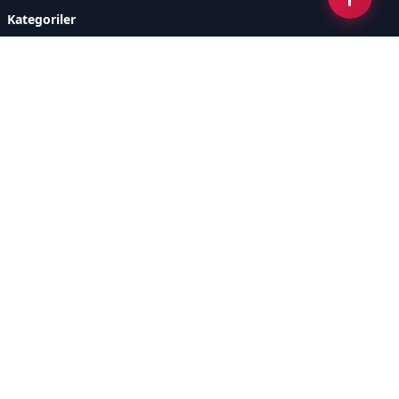
Kategoriler
GÜNDEM
ÖZEL HABER
SİYASET
EKONOMİ
DÜNYA
SPOR
EĞİTİM
ENERJİ
DİĞER
MANŞET
SAĞLIK
MAGAZİN
BİLİM-TEKNOLOJİ
KÜLTÜR-SANAT
SEKTÖREL SİTELERİMİZ
YAZARLAR
KÜNYE
Sayfalar
AÇIK RIZA METNİ
ÇEREZ POLİTİKASI
AYDINLATMA METNİ
VERİ İHLALİ PROSEDÜRÜ