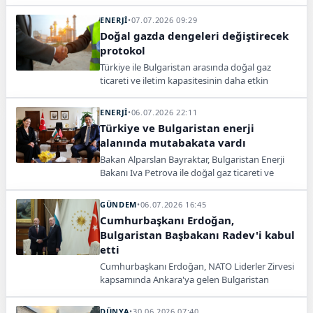
sınır kapısının açılması için mutabakat zaptı
imzaladı. Yeni kapının yolcu ve araç trafiğini
ENERJİ
•
07.07.2026 09:29
rahatlatması hedefleniyor.
Doğal gazda dengeleri değiştirecek
protokol
Türkiye ile Bulgaristan arasında doğal gaz
ticareti ve iletim kapasitesinin daha etkin
kullanılması için yeni protokol imzalandı.
ENERJİ
•
06.07.2026 22:11
Türkiye ve Bulgaristan enerji
alanında mutabakata vardı
Bakan Alparslan Bayraktar, Bulgaristan Enerji
Bakanı Iva Petrova ile doğal gaz ticareti ve
enerji iş birliğini görüştü.
GÜNDEM
•
06.07.2026 16:45
Cumhurbaşkanı Erdoğan,
Bulgaristan Başbakanı Radev'i kabul
etti
Cumhurbaşkanı Erdoğan, NATO Liderler Zirvesi
kapsamında Ankara'ya gelen Bulgaristan
Başbakanı Rumen Radev'i Beştepe'de
ağırlayarak COP31'e davet etti.
DÜNYA
•
30.06.2026 07:40