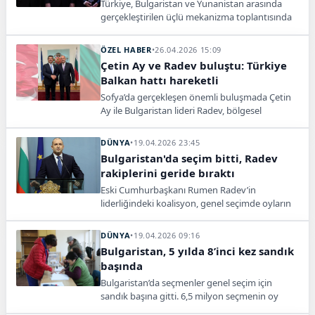
Türkiye, Bulgaristan ve Yunanistan arasında
gerçekleştirilen üçlü mekanizma toplantısında
göç, terör ve organize suçlarla mücadele
konuları ele alındı. Taraflar iş birliğinin
ÖZEL HABER
•
26.04.2026 15:09
artırılmasında mutabık kaldı.
Çetin Ay ve Radev buluştu: Türkiye
Balkan hattı hareketli
Sofya’da gerçekleşen önemli buluşmada Çetin
Ay ile Bulgaristan lideri Radev, bölgesel
ekonomi, savaşın etkileri ve yeni iş birliklerini
masaya yatırdı.
DÜNYA
•
19.04.2026 23:45
Bulgaristan'da seçim bitti, Radev
rakiplerini geride bıraktı
Eski Cumhurbaşkanı Rumen Radev’in
liderliğindeki koalisyon, genel seçimde oyların
yaklaşık yüzde 45’ini alarak açık ara birinci oldu.
DÜNYA
•
19.04.2026 09:16
Bulgaristan, 5 yılda 8’inci kez sandık
başında
Bulgaristan’da seçmenler genel seçim için
sandık başına gitti. 6,5 milyon seçmenin oy
kullandığı seçimde koalisyon ihtimali öne