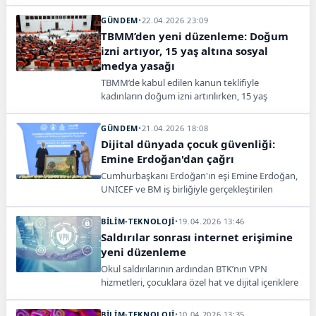
silebiliyor. Bu sayede dijital gizlilik kontrol altına
alınabiliyor.
GÜNDEM
•
22.04.2026 23:09
TBMM’den yeni düzenleme: Doğum
izni artıyor, 15 yaş altına sosyal
medya yasağı
TBMM’de kabul edilen kanun teklifiyle
kadınların doğum izni artırılırken, 15 yaş
altındaki çocukların sosyal medya kullanımı
yasaklandı. Düzenleme aile politikaları ve dijital
GÜNDEM
•
21.04.2026 18:08
güvenlik kapsamında önemli bir adım olarak
Dijital dünyada çocuk güvenliği:
değerlendiriliyor.
Emine Erdoğan'dan çağrı
Cumhurbaşkanı Erdoğan'ın eşi Emine Erdoğan,
UNICEF ve BM iş birliğiyle gerçekleştirilen
toplantıda, dijital mecraların çocuklar
üzerindeki olumsuz etkilerine ve teknoloji
BİLİM-TEKNOLOJİ
•
19.04.2026 13:46
şirketlerinin sorumluluklarına dikkat çekti.
Saldırılar sonrası internet erişimine
yeni düzenleme
Okul saldırılarının ardından BTK’nın VPN
hizmetleri, çocuklara özel hat ve dijital içeriklere
erişim konusunda yeni düzenlemeler üzerinde
çalıştığı öne sürüldü.
BİLİM-TEKNOLOJİ
•
10.04.2026 13:35