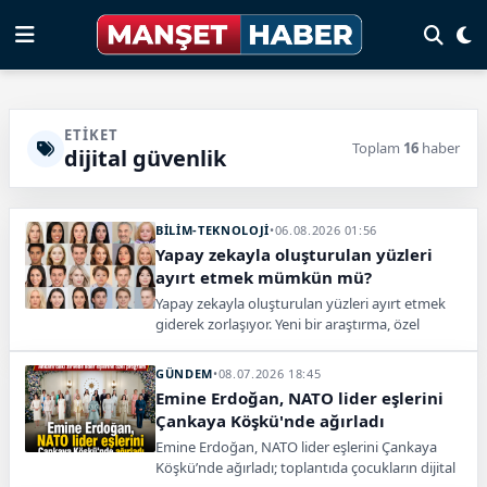
ETIKET
Toplam
16
haber
dijital güvenlik
BİLİM-TEKNOLOJİ
•
06.08.2026 01:56
Yapay zekayla oluşturulan yüzleri
ayırt etmek mümkün mü?
Yapay zekayla oluşturulan yüzleri ayırt etmek
giderek zorlaşıyor. Yeni bir araştırma, özel
eğitimle insanların deepfake yüzleri tanıma
becerisini artırdı.
GÜNDEM
•
08.07.2026 18:45
Emine Erdoğan, NATO lider eşlerini
Çankaya Köşkü'nde ağırladı
Emine Erdoğan, NATO lider eşlerini Çankaya
Köşkü’nde ağırladı; toplantıda çocukların dijital