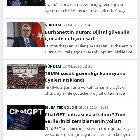
OpenAI, çocukların çevrim içi güvenliği için
hazırlanan KOSA tasarısını destekledi. Yapay
zekâ ve sosyal medya için yeni düzenleme
dönemi gündemde.
GÜNDEM
•
30.04.2026 15:46
Burhanettin Duran: Dijital güvenlik
için aile iletişimi şart
Cumhurbaşkanlığı İletişim Başkanı Burhanettin
Duran, "Dijital Çağda Güvenli Toplum: Riskler ve
Çözümler Paneli"nde dijital dünyanın gençler
üzerindeki olumsuz etkilerine karşı çözüm
GÜNDEM
•
28.04.2026 22:30
önerilerini paylaştı.
TBMM çocuk güvenliği komisyonu
üyeleri açıklandı
TBMM’de, Şanlıurfa ve Kahramanmaraş’taki
okul olayları ile çocukların dijital ortamlarda
karşılaştığı riskleri araştırmak üzere Meclis
Araştırma Komisyonu kuruldu. 22 üyeden
BİLİM-TEKNOLOJİ
•
25.04.2026 19:15
oluşan komisyonun başkan ve yönetimi yarın
ChatGPT hafızası nasıl silinir? Tüm
yapılacak ilk toplantıda belirlenecek.
verilerinizi temizlemenin yolları
ChatGPT kullanıcıları, sistemin tuttuğu hafızayı
ve sohbet geçmişini ayarlar üzerinden kolayca