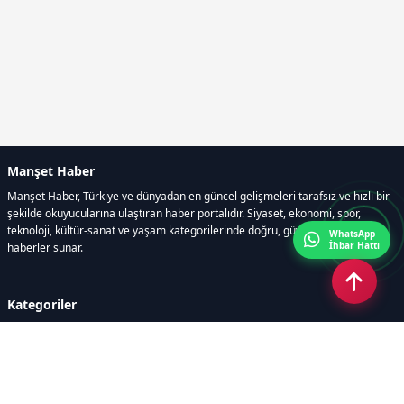
Manşet Haber
Manşet Haber, Türkiye ve dünyadan en güncel gelişmeleri tarafsız ve hızlı bir
şekilde okuyucularına ulaştıran haber portalıdır. Siyaset, ekonomi, spor,
teknoloji, kültür-sanat ve yaşam kategorilerinde doğru, güvenilir ve anlık
WhatsApp
İhbar Hattı
haberler sunar.
Kategoriler
GÜNDEM
ÖZEL HABER
SİYASET
EKONOMİ
DÜNYA
SPOR