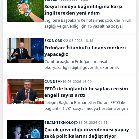
Sosyal medya bağımlılığına karşı
İngiltere’den yeni adım
İngiltere Başbakanı Keir Starmer, çocukların ruh
sağlığı ve güvenliği için 16 yaş altına sosyal
medya erişiminin yasaklanacağını açıkladı.
EKONOMİ
•
22.05.2026 18:18
Erdoğan: İstanbul’u finans merkezi
yapacağız
Cumhurbaşkanı Erdoğan, finansal
okuryazarlığın dijital güvenlik, ekonomik
dayanıklılık ve güçlü finans sistemi için artık
zorunlu olduğunu söyledi.
GÜNDEM
•
19.05.2026 16:09
FETÖ ile bağlantılı hesaplara erişim
engeli sayısı arttı
İletişim Başkanı Burhanettin Duran, FETÖ ile
bağlantılı 1.731 sosyal medya hesabına erişim
engeli getirildiğini açıkladı.
BİLİM-TEKNOLOJİ
•
15.05.2026 01:51
Çocuk güvenliği düzenlemesi yapay
zekâ politikalarını değiştiriyor