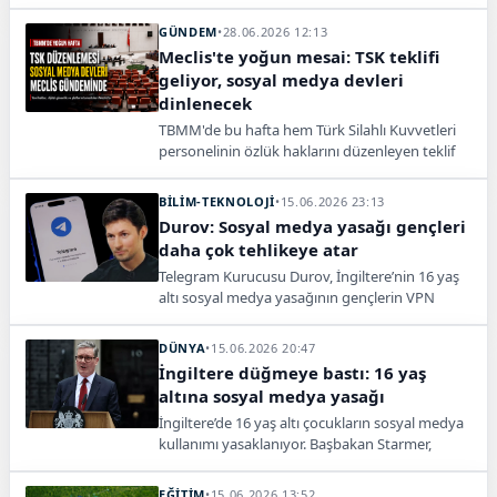
güvenliği ve Türk mutfağı öne çıktı.
GÜNDEM
•
28.06.2026 12:13
Meclis'te yoğun mesai: TSK teklifi
geliyor, sosyal medya devleri
dinlenecek
TBMM'de bu hafta hem Türk Silahlı Kuvvetleri
personelinin özlük haklarını düzenleyen teklif
hem de çocukların dijital güvenliğine ilişkin
kritik görüşmeler gündeme gelecek. YouTube,
BİLİM-TEKNOLOJİ
•
15.06.2026 23:13
X, TikTok, Instagram ve Netflix temsilcileri de
Durov: Sosyal medya yasağı gençleri
Meclis'te milletvekillerinin sorularını
daha çok tehlikeye atar
yanıtlayacak.
Telegram Kurucusu Durov, İngiltere’nin 16 yaş
altı sosyal medya yasağının gençlerin VPN
kullanımını artırarak daha büyük riskler
doğuracağını söyledi.
DÜNYA
•
15.06.2026 20:47
İngiltere düğmeye bastı: 16 yaş
altına sosyal medya yasağı
İngiltere’de 16 yaş altı çocukların sosyal medya
kullanımı yasaklanıyor. Başbakan Starmer,
düzenlemenin çocukları dijital tehlikelerden
koruyacağını açıkladı.
EĞİTİM
•
15.06.2026 13:52