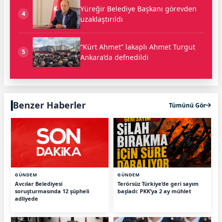
Yüreğir Belediye Başkanı görevden
4
uzaklaştırıldı
“Kürt Ahmet” lakaplı Ahmet Turgut
5
Ankara’da defnedildi
Benzer Haberler
Tümünü Gör
GÜNDEM
GÜNDEM
Avcılar Belediyesi
Terörsüz Türkiye’de geri sayım
soruşturmasında 12 şüpheli
başladı: PKK’ya 2 ay mühlet
adliyede