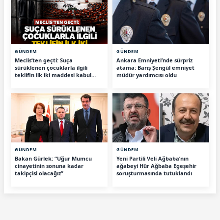
GÜNDEM
GÜNDEM
Meclis’ten geçti: Suça
Ankara Emniyeti’nde sürpriz
sürüklenen çocuklarla ilgili
atama: Barış Şengül emniyet
teklifin ilk iki maddesi kabul
müdür yardımcısı oldu
edildi
GÜNDEM
GÜNDEM
Bakan Gürlek: “Uğur Mumcu
Yeni Partili Veli Ağbaba’nın
cinayetinin sonuna kadar
ağabeyi Hür Ağbaba Egeşehir
takipçisi olacağız”
soruşturmasında tutuklandı