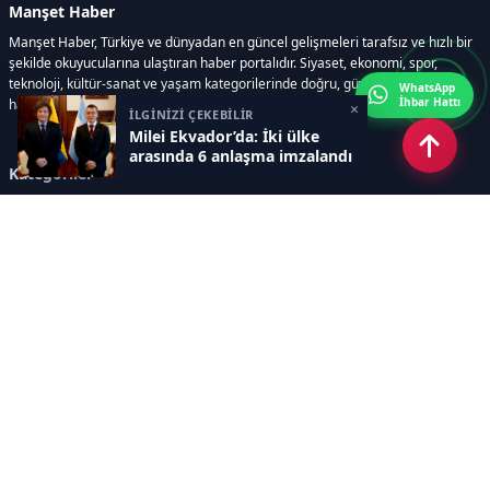
Manşet Haber
Manşet Haber, Türkiye ve dünyadan en güncel gelişmeleri tarafsız ve hızlı bir
şekilde okuyucularına ulaştıran haber portalıdır. Siyaset, ekonomi, spor,
teknoloji, kültür-sanat ve yaşam kategorilerinde doğru, güvenilir ve anlık
WhatsApp
İhbar Hattı
haberler sunar.
×
İLGİNİZİ ÇEKEBİLİR
Milei Ekvador’da: İki ülke
arasında 6 anlaşma imzalandı
Kategoriler
GÜNDEM
ÖZEL HABER
SİYASET
EKONOMİ
DÜNYA
SPOR
EĞİTİM
ENERJİ
DİĞER
MANŞET
SAĞLIK
MAGAZİN
BİLİM-TEKNOLOJİ
KÜLTÜR-SANAT
SEKTÖREL SİTELERİMİZ
YAZARLAR
KÜNYE