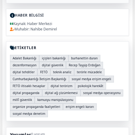
HABER BİLGİSİ
Kaynak: Haber Merkezi
Muhabir: Nahibe Demirel
ETİKETLER
Adalet Bakanlığı
içişleri bakanlığı
burhanettin duran
dezenformasyon
dijital güvenlik
Recep Tayyip Erdoğan
dijital tehditler
FETÖ
teknik analiz
terörle mücadele
Cumhurbaşkanlığı İletişim Başkanlığı
sosyal medya erişim engeli
FETÖ iltisaklı hesaplar
dijital terörizm
psikolojik harekât
dijital propaganda
dijital ağ çözümlemesi
sosyal medya operasyonu
millî güvenlik
kamuoyu manipülasyonu
organize propaganda faaliyetleri
erişim engeli kararı
sosyal medya denetim
Yorumlar
0 yorum