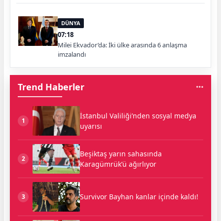
DÜNYA
07:18
Milei Ekvador’da: İki ülke arasında 6 anlaşma
imzalandı
Trend Haberler
İstanbul Valiliği’nden sosyal medya
1
uyarısı
Beşiktaş yarın sahasında
2
Karagümrük’ü ağırlıyor
Survivor Bayhan kanlar içinde kaldı!
3