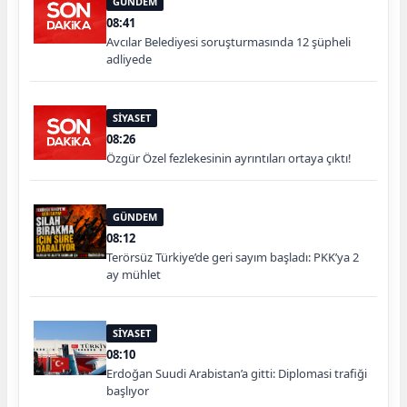
GÜNDEM
08:41
Avcılar Belediyesi soruşturmasında 12 şüpheli
adliyede
SİYASET
08:26
Özgür Özel fezlekesinin ayrıntıları ortaya çıktı!
GÜNDEM
08:12
Terörsüz Türkiye’de geri sayım başladı: PKK’ya 2
ay mühlet
SİYASET
08:10
Erdoğan Suudi Arabistan’a gitti: Diplomasi trafiği
başlıyor