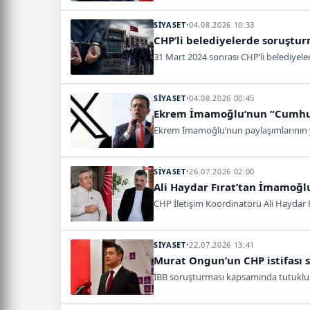
SİYASET
•
04.08.2026 10:33
CHP’li belediyelerde soruştu
31 Mart 2024 sonrası CHP’li belediyele
SİYASET
•
04.08.2026 00:45
Ekrem İmamoğlu’nun “Cumhurb
Ekrem İmamoğlu’nun paylaşımlarının yap
SİYASET
•
26.07.2026 02:00
Ali Haydar Fırat’tan İmamoğlu 
CHP İletişim Koordinatörü Ali Haydar 
SİYASET
•
22.07.2026 13:41
Murat Ongun’un CHP istifası 
İBB soruşturması kapsamında tutuklu b