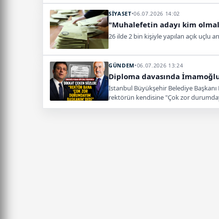
SİYASET
•
06.07.2026 14:02
"Muhalefetin adayı kim olmalı?
26 ilde 2 bin kişiyle yapılan açık uçl
GÜNDEM
•
06.07.2026 13:24
Diploma davasında İmamoğlu'
İstanbul Büyükşehir Belediye Başkanı
rektörün kendisine "Çok zor durumdayı