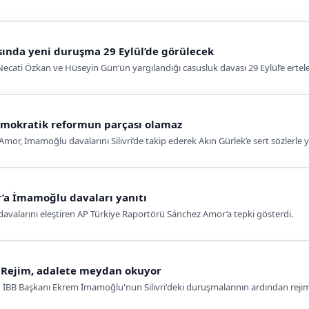
ında yeni duruşma 29 Eylül’de görülecek
ati Özkan ve Hüseyin Gün’ün yargılandığı casusluk davası 29 Eylül’e ertele
emokratik reformun parçası olamaz
r, İmamoğlu davalarını Silivri’de takip ederek Akın Gürlek’e sert sözlerle y
’a İmamoğlu davaları yanıtı
avalarını eleştiren AP Türkiye Raportörü Sánchez Amor’a tepki gösterdi.
u: Rejim, adalete meydan okuyor
 İBB Başkanı Ekrem İmamoğlu'nun Silivri'deki duruşmalarının ardından rej