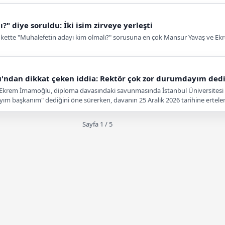
" diye soruldu: İki isim zirveye yerleşti
u ankette "Muhalefetin adayı kim olmalı?" sorusuna en çok Mansur Yavaş ve Ek
ndan dikkat çeken iddia: Rektör çok zor durumdayım ded
 Ekrem İmamoğlu, diploma davasındaki savunmasında İstanbul Üniversitesi Re
m başkanım" dediğini öne sürerken, davanın 25 Aralık 2026 tarihine ertelend
Sayfa 1 / 5