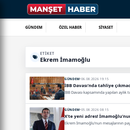
GÜNDEM
ÖZEL HABER
SİYASET
ETIKET
Ekrem İmamoğlu
GÜNDEM
•
06.08.2026 19:15
İBB Davası’nda tahliye çıkma
İBB Davası kapsamında yapılan aylık t
GÜNDEM
•
05.08.2026 08:15
X’te yeni adres! İmamoğlu’nun
Ekrem İmamoğlu’nun mesajlarının paylaş