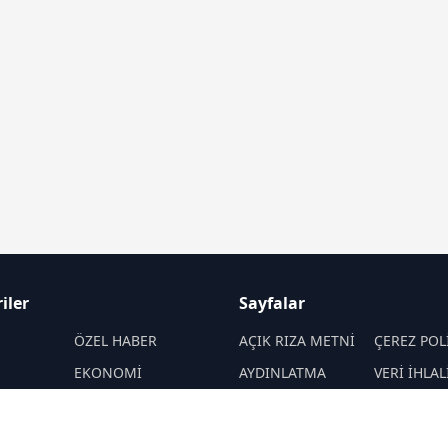
iler
Sayfalar
M
ÖZEL HABER
AÇIK RIZA METNİ
ÇEREZ POL
EKONOMİ
AYDINLATMA
VERİ İHLAL
METNİ
PROSEDÜR
SPOR
VERİ SAKLAMA VE
İletişim
ENERJİ