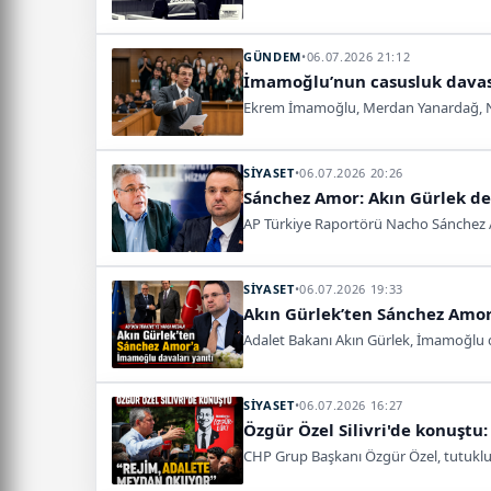
GÜNDEM
•
06.07.2026 21:12
İmamoğlu’nun casusluk davas
Ekrem İmamoğlu, Merdan Yanardağ, Nec
SİYASET
•
06.07.2026 20:26
Sánchez Amor: Akın Gürlek d
AP Türkiye Raportörü Nacho Sánchez Amo
SİYASET
•
06.07.2026 19:33
Akın Gürlek’ten Sánchez Amor
Adalet Bakanı Akın Gürlek, İmamoğlu d
SİYASET
•
06.07.2026 16:27
Özgür Özel Silivri'de konuşt
CHP Grup Başkanı Özgür Özel, tutuklu