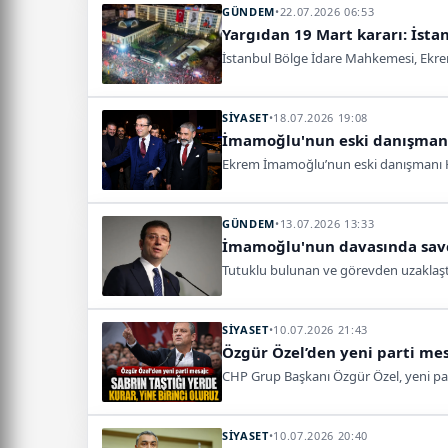
GÜNDEM
•
22.07.2026 06:53
Yargıdan 19 Mart kararı: İsta
İstanbul Bölge İdare Mahkemesi, Ekre
SİYASET
•
18.07.2026 19:08
İmamoğlu'nun eski danışmanı
Ekrem İmamoğlu’nun eski danışmanı Has
GÜNDEM
•
13.07.2026 13:33
İmamoğlu'nun davasında savc
Tutuklu bulunan ve görevden uzaklaştı
SİYASET
•
10.07.2026 21:43
Özgür Özel’den yeni parti mesa
CHP Grup Başkanı Özgür Özel, yeni parti
SİYASET
•
10.07.2026 20:40