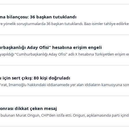
rma bilançosu: 36 başkan tutuklandı
re yönelik soruşturmalarda 36 başkan tutuklandı. Bazı isimler tahliye edilirk
aşkanlığı Aday Ofisi” hesabına erişim engeli
ıldığı “Cumhurbaşkanlığı Aday Ofisi” adlı X hesabına Türkiye’den erişim eng
için sert çıkış: 80 kişi doğruladı
Fırat, İmamoğlu hakkındaki iddianamede yer alan iddiaların kamuoyuna somut
sonrası dikkat çeken mesaj
ulunan Murat Ongun, CHP’den istifa etti. Ongun, açıklamasında parti içinde