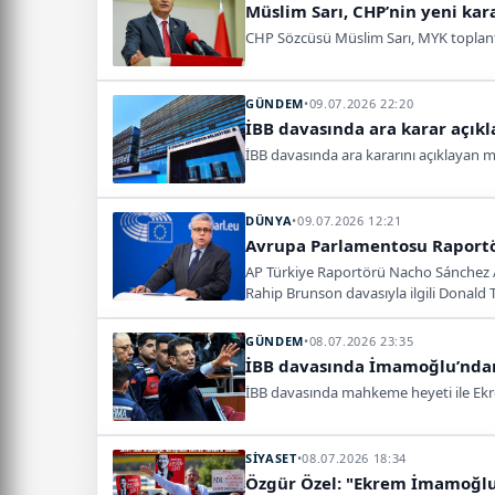
Müslim Sarı, CHP’nin yeni kara
CHP Sözcüsü Müslim Sarı, MYK toplantıs
GÜNDEM
•
09.07.2026 22:20
İBB davasında ara karar açıkla
İBB davasında ara kararını açıklayan 
DÜNYA
•
09.07.2026 12:21
Avrupa Parlamentosu Raportö
AP Türkiye Raportörü Nacho Sánchez Amo
Rahip Brunson davasıyla ilgili Donald T
GÜNDEM
•
08.07.2026 23:35
İBB davasında İmamoğlu’ndan
İBB davasında mahkeme heyeti ile Ekr
SİYASET
•
08.07.2026 18:34
Özgür Özel: "Ekrem İmamoğlu