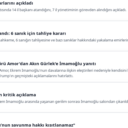
rlarını açıkladı
ında 14 il başkanı atandığını, 7 il yönetiminin görevden alındığını açıkladı.
ndı: 6 sanık için tahliye kararı
mahkeme, 6 sanığın tahliyesine ve bazı sanıklar hakkındaki yakalama emirler
rü Amor'dan Akın Gürlek'e İmamoğlu yanıtı
r, Ekrem İmamoğlu'nun davalarına ilişkin eleştirileri nedeniyle kendisini h
rump'ın geçmişteki açıklamalarını hatırlattı.
 kritik açıklama
em İmamoğlu arasında yaşanan gerilim sonrası İmamoğlu salondan çıkarıldı
’nun savunma hakkı kısıtlanamaz"