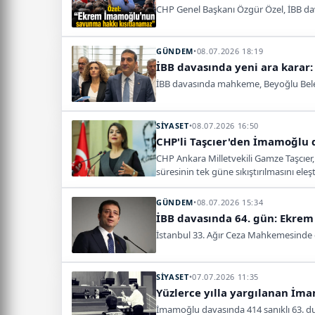
CHP Genel Başkanı Özgür Özel, İBB dav
GÜNDEM
•
08.07.2026 18:19
İBB davasında yeni ara karar:
İBB davasında mahkeme, Beyoğlu Beledi
SİYASET
•
08.07.2026 16:50
CHP'li Taşcıer'den İmamoğlu 
CHP Ankara Milletvekili Gamze Taşcıe
süresinin tek güne sıkıştırılmasını eleş
GÜNDEM
•
08.07.2026 15:34
İBB davasında 64. gün: Ekrem
İstanbul 33. Ağır Ceza Mahkemesinde 
SİYASET
•
07.07.2026 11:35
Yüzlerce yılla yargılanan İm
İmamoğlu davasında 414 sanıklı 63. d