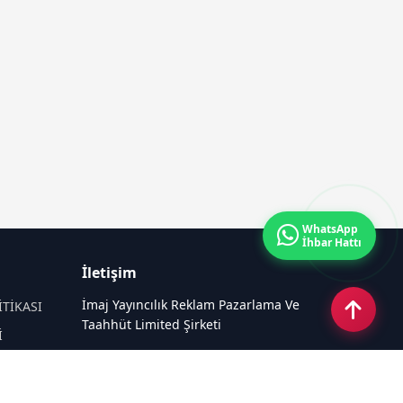
WhatsApp
İhbar Hattı
İletişim
İmaj Yayıncılık Reklam Pazarlama Ve
İTİKASI
Taahhüt Limited Şirketi
İ
Ü
Ümit Mahallesi, 2494/2 Sokak No:4
Çankaya Ankara