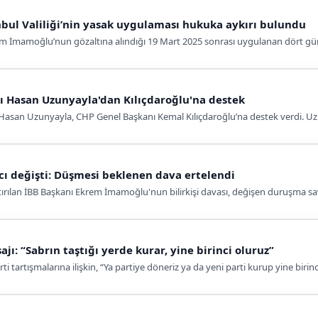
nbul Valiliği’nin yasak uygulaması hukuka aykırı bulundu
m İmamoğlu’nun gözaltına alındığı 19 Mart 2025 sonrası uygulanan dört günl
 Hasan Uzunyayla'dan Kılıçdaroğlu'na destek
an Uzunyayla, CHP Genel Başkanı Kemal Kılıçdaroğlu’na destek verdi. Uzunya
ı değişti: Düşmesi beklenen dava ertelendi
rılan İBB Başkanı Ekrem İmamoğlu'nun bilirkişi davası, değişen duruşma savc
jı: “Sabrın taştığı yerde kurar, yine birinci oluruz”
 tartışmalarına ilişkin, “Ya partiye döneriz ya da yeni parti kurup yine birinc