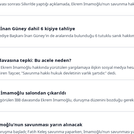
ası sonrası Silivri’de yaptığı açıklamada, Ekrem İmamoğlu’nun savunma hakk
 İnan Güney dahil 6 kişiye tahliye
ye Başkanı İnan Güney’in de aralarında bulunduğu 6 tutuklu sanık hakkında
davasına tepki: Bu acele neden?
r, Ekrem İmamoğlu hakkında yürütülen yargılamaya ilişkin sosyal medya h
tiren Taşcıer, "Savunma hakkı hukuk devletinin varlık şartıdır." dedi.
 İmamoğlu salondan çıkarıldı
görülen İBB davasında Ekrem İmamoğlu, duruşma düzenini bozduğu gerekçes
amoğlu’nun savunması yarın alınacak
uruşma başladı; Fatih Keleş savunma yaparken, İmamoğlu’nun savunması yar