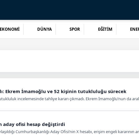
EKONOMİ
DÜNYA
SPOR
EĞİTİM
ENER
dı: Ekrem İmamoğlu ve 52 kişinin tutukluluğu sürecek
utukluluk incelemesinde tahliye kararı çıkmadı. Ekrem İmamoğlu’nun da ara
 aday ofisi hesap değiştirdi
ıldığı Cumhurbaşkanlığı Aday Ofisi’nin X hesabı, erişim engeli kararının ard