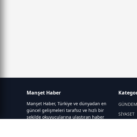
Manşet Haber
Kategor
Manşet Haber, Türkiye ve dünyadan en
GÜNDE
güncel gelişmeleri tarafsız ve hızlı bir
SİYASET
şekilde okuyucularına ulaştıran haber
portalıdır. Siyaset, ekonomi, spor,
DÜNYA
teknoloji, kültür-sanat ve yaşam
EĞİTİM