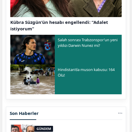
Kübra Süzgün’ün hesabı engellendi: “Adalet
istiyorum”
Salah sonrası Trabzonspor’un yeni
yıldızı Darwin Nunez mi?
Hindistan’da muson kabusu: 164
Ölü!
Son Haberler
GÜNDEM