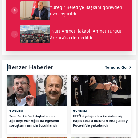
Yüreğir Belediye Başkanı görevden
4
uzaklaştırıldı
“Kürt Ahmet” lakaplı Ahmet Turgut
5
Ankara’da defnedildi
Benzer Haberler
Tümünü Gör
GÜNDEM
GÜNDEM
Yeni Partili Veli Ağbaba’nın
FETÖ üyeliğinden kesinleşmiş
ağabeyi Hür Ağbaba Egeşehir
hapis cezası bulunan ihraç albay
soruşturmasında tutuklandı
Kocaeli’de yakalandı