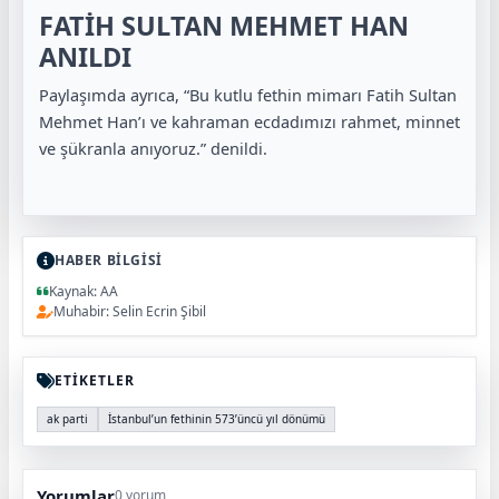
FATİH SULTAN MEHMET HAN
ANILDI
Paylaşımda ayrıca, “Bu kutlu fethin mimarı Fatih Sultan
Mehmet Han’ı ve kahraman ecdadımızı rahmet, minnet
ve şükranla anıyoruz.” denildi.
HABER BİLGİSİ
Kaynak: AA
Muhabir: Selin Ecrin Şibil
ETİKETLER
ak parti
İstanbul’un fethinin 573’üncü yıl dönümü
Yorumlar
0 yorum