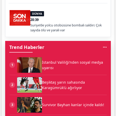
DÜNYA
20:39
Suriye’de yolcu otobüsüne bombalı saldırı: Çok
sayıda ölü ve yaralı var
Trend Haberler
İstanbul Valiliği’nden sosyal medya
1
uyarısı
Beşiktaş yarın sahasında
2
Karagümrük’ü ağırlıyor
Survivor Bayhan kanlar içinde kaldı!
3