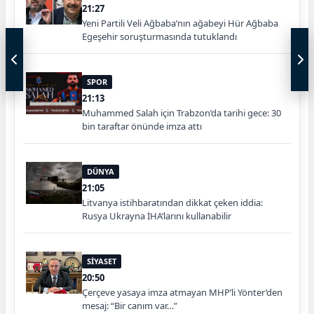
21:27
Yeni Partili Veli Ağbaba’nın ağabeyi Hür Ağbaba
Egeşehir soruşturmasında tutuklandı
SPOR
21:13
Muhammed Salah için Trabzon’da tarihi gece: 30
bin taraftar önünde imza attı
DÜNYA
21:05
Litvanya istihbaratından dikkat çeken iddia:
Rusya Ukrayna İHA’larını kullanabilir
SİYASET
20:50
Çerçeve yasaya imza atmayan MHP’li Yönter’den
mesaj: “Bir canım var…”