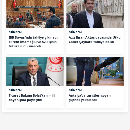
GÜNDEM
GÜNDEM
İBB Davası’nda tahliye çıkmadı:
Aziz İhsan Aktaş davasında Utku
Ekrem İmamoğlu ve 52 kişinin
Caner Çaykara tahliye edildi
tutukluluğu sürecek
GÜNDEM
GÜNDEM
Ticaret Bakanı Bolat'tan milli
Antalya’da turistleri soyan
dayanışma paylaşımı
şüpheli yakalandı