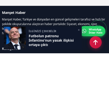
Manşet Haber
Manşet Haber, Türkiye ve dünyadan en güncel gelişmeleri tarafsız ve hızlı bir
şekilde okuyucularına ulaştıran haber portalıdır. Siyaset, ekonomi, spor,
teknoloji, kültür-sanat ve yaşam kategorilerinde doğru, güvenilir ve anlık
×
WhatsApp
İLGİNİZİ ÇEKEBİLİR
İhbar Hattı
haberler sunar.
Futbolun patronu
İnfantino’nun yasak ilişkisi
ortaya çıktı
Kategoriler
GÜNDEM
ÖZEL HABER
SİYASET
EKONOMİ
DÜNYA
SPOR
EĞİTİM
ENERJİ
DİĞER
MANŞET
SAĞLIK
MAGAZİN
BİLİM-TEKNOLOJİ
KÜLTÜR-SANAT