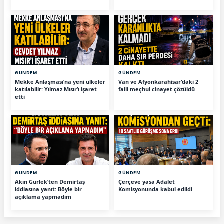
GÜNDEM
GÜNDEM
Mekke Anlaşması’na yeni ülkeler
Van ve Afyonkarahisar'daki 2
katılabilir: Yılmaz Mısır’ı işaret
faili meçhul cinayet çözüldü
etti
GÜNDEM
GÜNDEM
Akın Gürlek’ten Demirtaş
Çerçeve yasa Adalet
iddiasına yanıt: Böyle bir
Komisyonunda kabul edildi
açıklama yapmadım