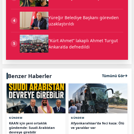
Yüreğir Belediye Başkanı görevden
4
uzaklaştırıldı
“Kürt Ahmet” lakaplı Ahmet Turgut
5
Ankara’da defnedildi
Benzer Haberler
Tümünü Gör
GÜNDEM
GÜNDEM
KAAN için yeni ortaklık
Afyonkarahisar'da feci kaza: Ölü
gündemde: Suudi Arabistan
ve yaralılar var
devreye girebilir