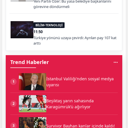
Yeni Partili Özer: Bu yasa belediye başkanlarını
görevine döndürmeli
BİLİM-TEKNOLOJİ
11:50
Türkiye yönünü uzaya çevirdi: Ayrılan pay 107 kat
arttı
Trend Haberler
İstanbul Valiliği’nden sosyal medya
1
uyarısı
Beşiktaş yarın sahasında
2
Karagümrük’ü ağırlıyor
Survivor Bayhan kanlar içinde kaldı!
3