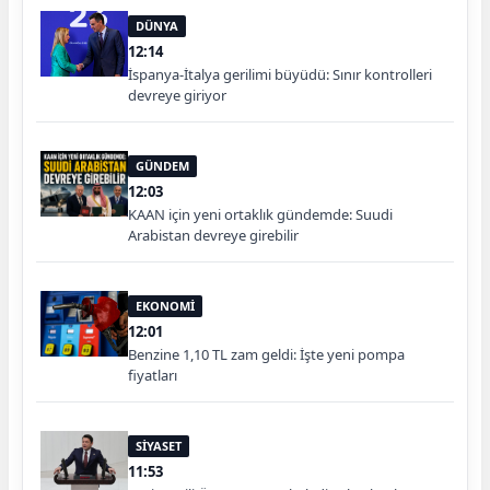
DÜNYA
12:14
İspanya-İtalya gerilimi büyüdü: Sınır kontrolleri
devreye giriyor
GÜNDEM
12:03
KAAN için yeni ortaklık gündemde: Suudi
Arabistan devreye girebilir
EKONOMİ
12:01
Benzine 1,10 TL zam geldi: İşte yeni pompa
fiyatları
SİYASET
11:53