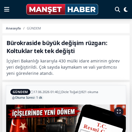
Anasayfa
GÜNDEM
Bürokraside büyük değişim rüzgarı:
Koltuklar tek tek değişti
İçişleri Bakanlığı kararıyla 430 mülki idare amirinin görev
yeri değiştirildi. Çok sayıda kaymakam ve vali yardımcısı
yeni görevlerine atandı.
GÜNDEM
17.06.2026 01:40
Dicle Toğal
921 okuma
Okuma Süresi: 1 dk