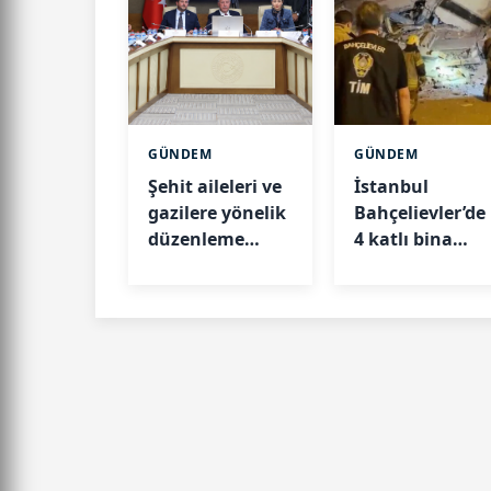
GÜNDEM
GÜNDEM
Şehit aileleri ve
İstanbul
gazilere yönelik
Bahçelievler’de
düzenleme
4 katlı bina
TBMM
çöktü: Valilikte
Komisyonu’nda
açıklama geldi
kabul edildi