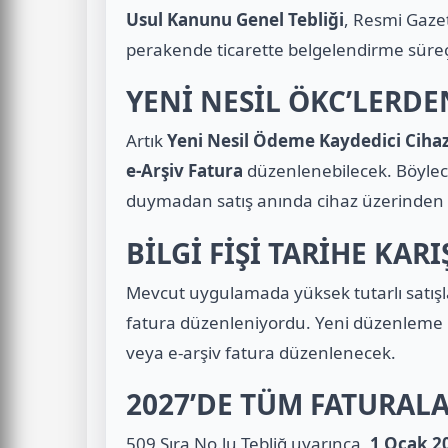
Usul Kanunu Genel Tebliği
, Resmi Gaze
perakende ticarette belgelendirme süreçle
YENİ NESİL ÖKC’LERDE
Artık
Yeni Nesil Ödeme Kaydedici Ciha
e-Arşiv Fatura
düzenlenebilecek. Böylece
duymadan satış anında cihaz üzerinden t
BİLGİ FİŞİ TARİHE KAR
Mevcut uygulamada yüksek tutarlı satışla
fatura düzenleniyordu. Yeni düzenleme il
veya e-arşiv fatura düzenlenecek.
2027’DE TÜM FATURAL
509 Sıra No.lu Tebliğ uyarınca,
1 Ocak 20