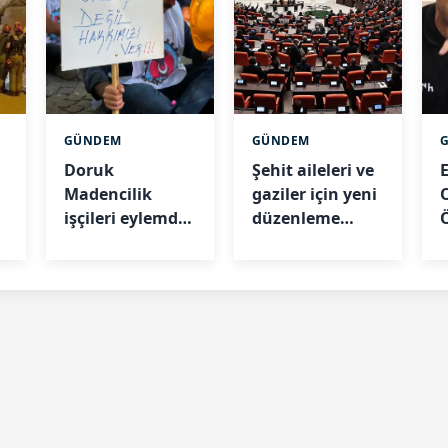
GÜNDEM
GÜNDEM
Doruk
Şehit aileleri ve
Madencilik
gaziler için yeni
işçileri eylemde:
düzenleme
n
“İlla biz intihar
TBMM’de
mı edelim?”
görüşülüyor
t
k