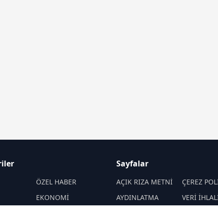
iler
Sayfalar
M
ÖZEL HABER
AÇIK RIZA METNİ
ÇEREZ POL
EKONOMİ
AYDINLATMA
VERİ İHLAL
METNİ
PROSEDÜR
SPOR