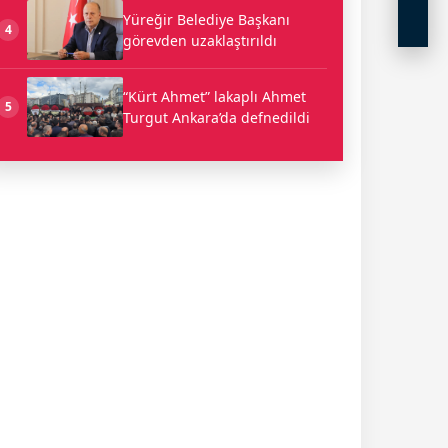
Yüreğir Belediye Başkanı
4
görevden uzaklaştırıldı
“Kürt Ahmet” lakaplı Ahmet
5
Turgut Ankara’da defnedildi