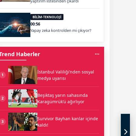
yaptırım listesinden çıkardı
BİLİM-TEKNOLOJİ
00:56
Yapay zeka kontrolden mi çıkıyor?
Trend Haberler
İstanbul Valiliği’nden sosyal
1
medya uyarısı
Beşiktaş yarın sahasında
2
Karagümrük’ü ağırlıyor
Survivor Bayhan kanlar içinde
3
kaldı!