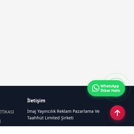
WhatsApp
İhbar Hattı
İletişim
İmaj Yayıncılık Reklam Pazarlama Ve
İTİKASI
Taahhüt Limited Şirketi
İ
Ü
Ümit Mahallesi, 2494/2 Sokak No:4