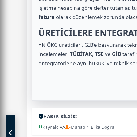
işletme hesabına göre defter tutanlar, t
fatura
olarak düzenlemek zorunda olac
ÜRETİCİLERE ENTEGR
YN ÖKC üreticileri, GİB’e başvurarak tekn
incelemeleri
TÜBİTAK
,
TSE
ve
GİB
tarafı
entegratörlerle aynı hukuki ve teknik so
HABER BİLGİSİ
Kaynak: AA
Muhabir: Elika Doğru