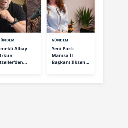
GÜNDEM
GÜNDEM
Emekli Albay
Yeni Parti
Orkun
Manisa İl
Özeller’den
Başkanı İlksen
çerçeve yasa
Özalper
epkisi: “Bu
gözaltına alındı
düzenleme
ülkeyi
arıştırabilir