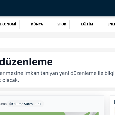
EKONOMİ
DÜNYA
SPOR
EĞİTİM
ENER
i düzenleme
nmesine imkan tanıyan yeni düzenleme ile bilgi f
k olacak.
kuma
Okuma Süresi: 1 dk