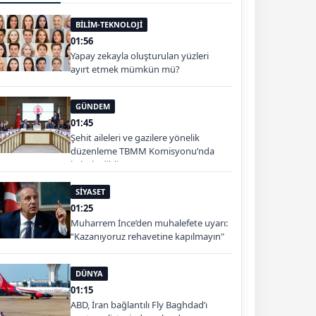
BİLİM-TEKNOLOJİ
01:56
Yapay zekayla oluşturulan yüzleri
ayırt etmek mümkün mü?
GÜNDEM
01:45
Şehit aileleri ve gazilere yönelik
düzenleme TBMM Komisyonu’nda
kabul edildi
SİYASET
01:25
Muharrem İnce’den muhalefete uyarı:
“Kazanıyoruz rehavetine kapılmayın"
DÜNYA
01:15
ABD, İran bağlantılı Fly Baghdad’ı