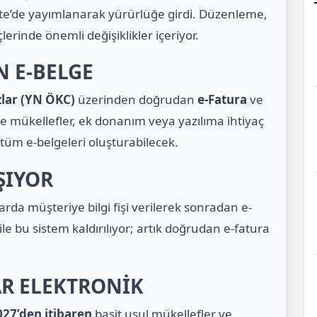
te’de yayımlanarak yürürlüğe girdi. Düzenleme,
rinde önemli değişiklikler içeriyor.
N E-BELGE
zlar (YN ÖKC)
üzerinden doğrudan
e-Fatura
ve
 mükellefler, ek donanım veya yazılıma ihtiyaç
üm e-belgeleri oluşturabilecek.
IŞIYOR
rda müşteriye bilgi fişi verilerek sonradan e-
e bu sistem kaldırılıyor; artık doğrudan e-fatura
AR ELEKTRONİK
27’den itibaren
basit usul mükellefler ve