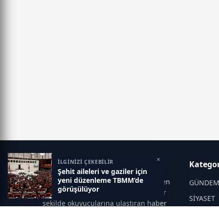
×
İLGİNİZİ ÇEKEBİLİR
Manşet Haber
Kategor
Şehit aileleri ve gaziler için
yeni düzenleme TBMM’de
Manşet Haber, Türkiye ve dünyadan en
GÜNDE
görüşülüyor
güncel gelişmeleri tarafsız ve hızlı bir
SİYASET
şekilde okuyucularına ulaştıran haber
portalıdır. Siyaset, ekonomi, spor,
DÜNYA