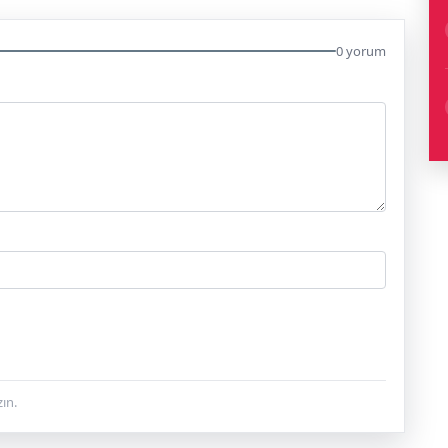
0 yorum
ın.