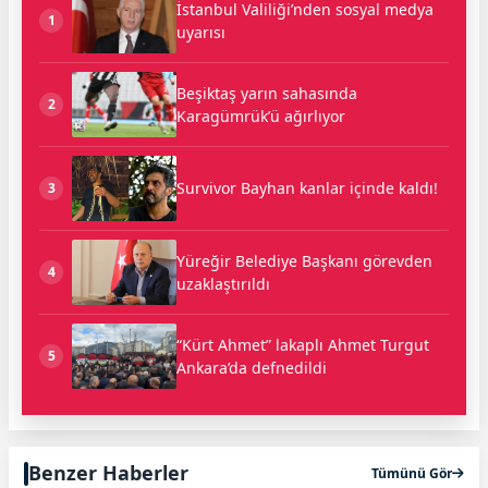
İstanbul Valiliği’nden sosyal medya
1
uyarısı
Beşiktaş yarın sahasında
2
Karagümrük’ü ağırlıyor
Survivor Bayhan kanlar içinde kaldı!
3
Yüreğir Belediye Başkanı görevden
4
uzaklaştırıldı
“Kürt Ahmet” lakaplı Ahmet Turgut
5
Ankara’da defnedildi
Benzer Haberler
Tümünü Gör