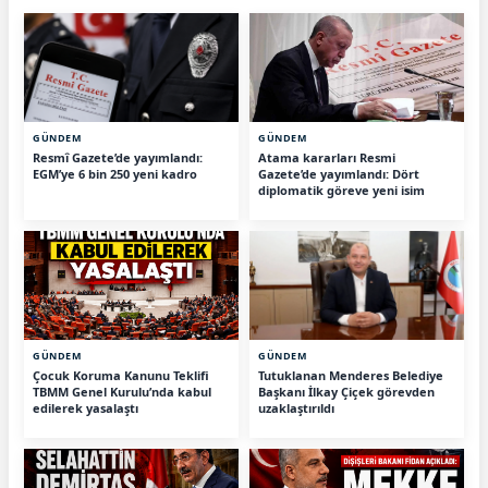
GÜNDEM
GÜNDEM
Resmî Gazete’de yayımlandı:
Atama kararları Resmi
EGM’ye 6 bin 250 yeni kadro
Gazete’de yayımlandı: Dört
diplomatik göreve yeni isim
GÜNDEM
GÜNDEM
Çocuk Koruma Kanunu Teklifi
Tutuklanan Menderes Belediye
TBMM Genel Kurulu’nda kabul
Başkanı İlkay Çiçek görevden
edilerek yasalaştı
uzaklaştırıldı