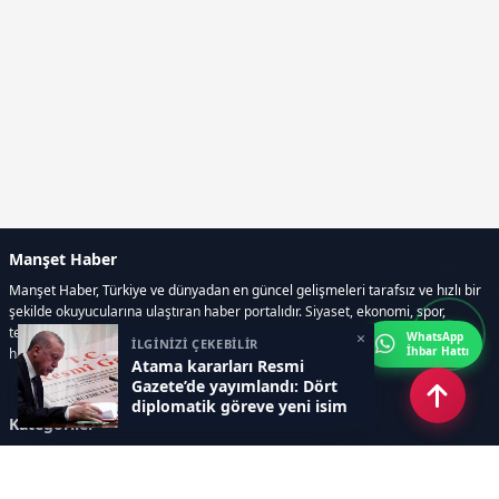
Manşet Haber
Manşet Haber, Türkiye ve dünyadan en güncel gelişmeleri tarafsız ve hızlı bir
şekilde okuyucularına ulaştıran haber portalıdır. Siyaset, ekonomi, spor,
teknoloji, kültür-sanat ve yaşam kategorilerinde doğru, güvenilir ve anlık
×
WhatsApp
İLGİNİZİ ÇEKEBİLİR
İhbar Hattı
haberler sunar.
Atama kararları Resmi
Gazete’de yayımlandı: Dört
diplomatik göreve yeni isim
Kategoriler
GÜNDEM
ÖZEL HABER
SİYASET
EKONOMİ