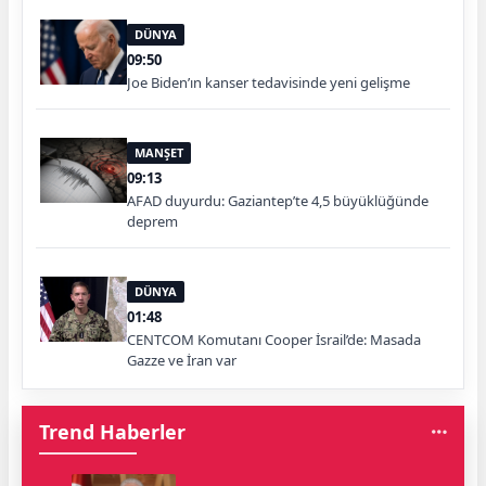
DÜNYA
09:50
Joe Biden’ın kanser tedavisinde yeni gelişme
MANŞET
09:13
AFAD duyurdu: Gaziantep’te 4,5 büyüklüğünde
deprem
DÜNYA
01:48
CENTCOM Komutanı Cooper İsrail’de: Masada
Gazze ve İran var
Trend Haberler