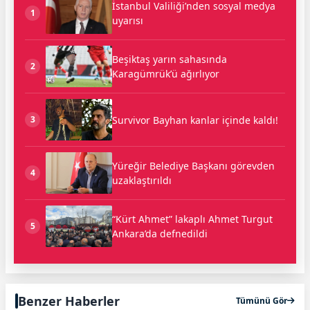
İstanbul Valiliği’nden sosyal medya
1
uyarısı
Beşiktaş yarın sahasında
2
Karagümrük’ü ağırlıyor
Survivor Bayhan kanlar içinde kaldı!
3
Yüreğir Belediye Başkanı görevden
4
uzaklaştırıldı
“Kürt Ahmet” lakaplı Ahmet Turgut
5
Ankara’da defnedildi
Benzer Haberler
Tümünü Gör