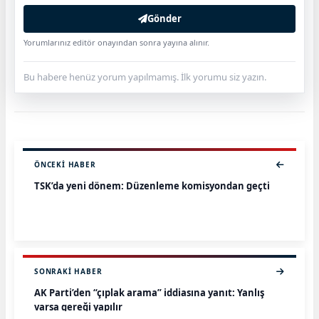
Gönder
Yorumlarınız editör onayından sonra yayına alınır.
Bu habere henüz yorum yapılmamış. İlk yorumu siz yazın.
ÖNCEKI HABER
TSK’da yeni dönem: Düzenleme komisyondan geçti
SONRAKI HABER
AK Parti’den “çıplak arama” iddiasına yanıt: Yanlış
varsa gereği yapılır