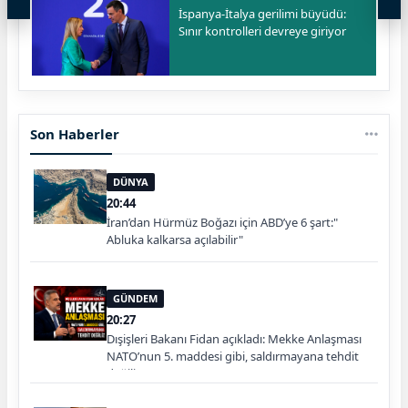
İspanya-İtalya gerilimi büyüdü:
Sınır kontrolleri devreye giriyor
Son Haberler
DÜNYA
20:44
İran’dan Hürmüz Boğazı için ABD’ye 6 şart:"
Abluka kalkarsa açılabilir"
GÜNDEM
20:27
Dışişleri Bakanı Fidan açıkladı: Mekke Anlaşması
NATO’nun 5. maddesi gibi, saldırmayana tehdit
değiliz