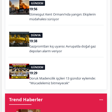
GÜNDEM
19:56
Etimesgut Kent Ormanı’nda yangın: Ekiplerin
müdahalesi sürüyor
DÜNYA
19:38
Gazprom’dan kış uyarısı: Avrupa’da doğal gaz
depoları alarm veriyor
GÜNDEM
19:29
Doruk Madencilik işçileri 13 gündür eylemde:
“Mücadelemiz bitmeyecek”
Trend Haberler