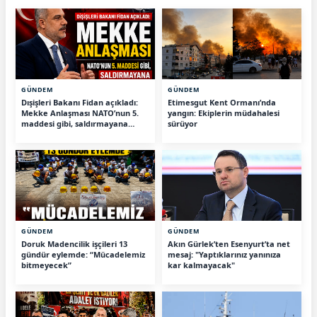
GÜNDEM
GÜNDEM
Dışişleri Bakanı Fidan açıkladı:
Etimesgut Kent Ormanı’nda
Mekke Anlaşması NATO’nun 5.
yangın: Ekiplerin müdahalesi
maddesi gibi, saldırmayana
sürüyor
tehdit değiliz
GÜNDEM
GÜNDEM
Doruk Madencilik işçileri 13
Akın Gürlek’ten Esenyurt’ta net
gündür eylemde: “Mücadelemiz
mesaj: "Yaptıklarınız yanınıza
bitmeyecek”
kar kalmayacak"