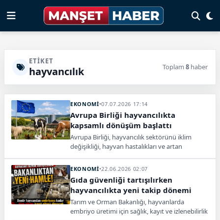
ETIKET
Toplam
8
haber
hayvancılık
EKONOMİ
•
07.07.2026 17:14
Avrupa Birliği hayvancılıkta
kapsamlı dönüşüm başlattı
Avrupa Birliği, hayvancılık sektörünü iklim
değişikliği, hayvan hastalıkları ve artan
maliyetlere karşı daha dirençli hale getirmek
amacıyla ilk kapsamlı Hayvancılık Stratejisi’ni
EKONOMİ
•
22.06.2026 02:07
açıkladı. Yeni planla sektörün rekabet gücü
Gıda güvenliği tartışılırken
artırılırken, yerli protein üretiminin de
hayvancılıkta yeni takip dönemi
desteklenmesi hedefleniyor.
Tarım ve Orman Bakanlığı, hayvanlarda
embriyo üretimi için sağlık, kayıt ve izlenebilirlik