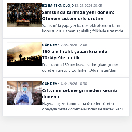
BİLİM-TEKNOLOJİ
•
13.05.2026 20:05
Samsun’da tarımda yeni dönem:
Otonom sistemlerle üretim
Samsun’da yapay zeka destekli otonom tarım
konuşuldu. Uzmanlar, akıllı çiftliklerle üretimde
verimlilik ve sürdürülebilirlik hedefini
değerlendirdi.
GÜNDEM
•
12.05.2026 12:06
150 bin liralık çoban krizinde
Türkiye’de bir ilk
Erzincan’da 150 bin liraya kadar çıkan çoban
ücretleri üreticiyi zorlarken, Afganistan’dan
getirilen ilk çoban sigortalı olarak göreve
başladı.
GÜNDEM
•
18.04.2026 10:30
Çiftçinin cebine girmeden kesinti
dönemi
Hayvan aşı ve tanımlama ücretleri, üretici
onayıyla destek ödemelerinden kesilecek. Yeni
sistem 1 Ocak 2026 itibarıyla yürürlüğe girdi.