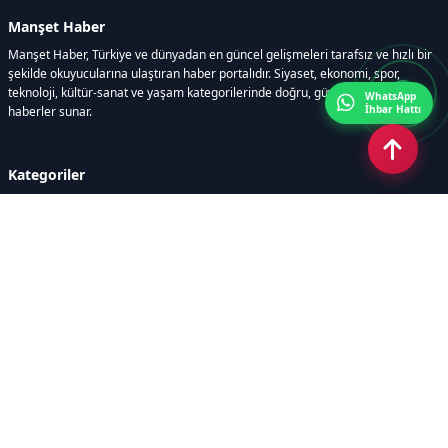
Manşet Haber
Manşet Haber, Türkiye ve dünyadan en güncel gelişmeleri tarafsız ve hızlı bir
şekilde okuyucularına ulaştıran haber portalıdır. Siyaset, ekonomi, spor,
teknoloji, kültür-sanat ve yaşam kategorilerinde doğru, güvenilir ve anlık
WhatsApp
İhbar Hattı
haberler sunar.
Kategoriler
GÜNDEM
ÖZEL HABER
SİYASET
EKONOMİ
DÜNYA
SPOR
EĞİTİM
ENERJİ
DİĞER
MANŞET
SAĞLIK
MAGAZİN
BİLİM-TEKNOLOJİ
KÜLTÜR-SANAT
SEKTÖREL SİTELERİMİZ
YAZARLAR