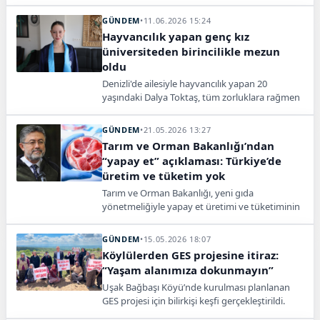
şartlarını yeniden düzenledi.
GÜNDEM
•
11.06.2026 15:24
Hayvancılık yapan genç kız
üniversiteden birincilikle mezun
oldu
Denizli'de ailesiyle hayvancılık yapan 20
yaşındaki Dalya Toktaş, tüm zorluklara rağmen
Pamukkale Üniversitesi Dış Ticaret Bölümü'nü
okul birincisi olarak tamamladı.
GÜNDEM
•
21.05.2026 13:27
Tarım ve Orman Bakanlığı’ndan
“yapay et” açıklaması: Türkiye’de
üretim ve tüketim yok
Tarım ve Orman Bakanlığı, yeni gıda
yönetmeliğiyle yapay et üretimi ve tüketiminin
Türkiye’de kesin olarak yasaklandığını ve izin
verilmeyeceğini duyurdu.
GÜNDEM
•
15.05.2026 18:07
Köylülerden GES projesine itiraz:
“Yaşam alanımıza dokunmayın”
Uşak Bağbaşı Köyü’nde kurulması planlanan
GES projesi için bilirkişi keşfi gerçekleştirildi.
Bölge halkı projeye tepki gösterdi.