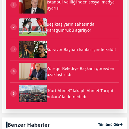
İstanbul Valiliği’nden sosyal medya
1
uyarısı
Beşiktaş yarın sahasında
2
Karagümrük’ü ağırlıyor
Survivor Bayhan kanlar içinde kaldı!
3
Yüreğir Belediye Başkanı görevden
4
uzaklaştırıldı
“Kürt Ahmet” lakaplı Ahmet Turgut
5
Ankara’da defnedildi
Benzer Haberler
Tümünü Gör