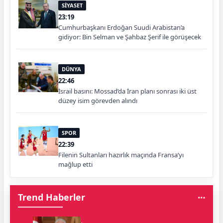
SİYASET
23:19
Cumhurbaşkanı Erdoğan Suudi Arabistan’a
gidiyor: Bin Selman ve Şahbaz Şerif ile görüşecek
DÜNYA
22:46
İsrail basını: Mossad’da İran planı sonrası iki üst
düzey isim görevden alındı
SPOR
22:39
Filenin Sultanları hazırlık maçında Fransa’yı
mağlup etti
Trend Haberler