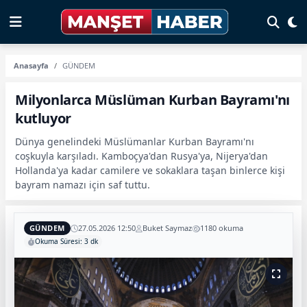
Anasayfa
GÜNDEM
Milyonlarca Müslüman Kurban Bayramı'nı
kutluyor
Dünya genelindeki Müslümanlar Kurban Bayramı'nı
coşkuyla karşıladı. Kamboçya'dan Rusya'ya, Nijerya'dan
Hollanda'ya kadar camilere ve sokaklara taşan binlerce kişi
bayram namazı için saf tuttu.
GÜNDEM
27.05.2026 12:50
Buket Saymaz
1180 okuma
Okuma Süresi: 3 dk