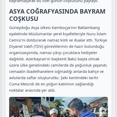
bayramlaşarak bu özel günün coşkusunu paylaştı.
ASYA COĞRAFYASINDA BAYRAM
COŞKUSU
Güneydoğu Asya ülkesi Kamboçya'nın Battambang
eyaletinde Müslümanlar yerel kıyafetleriyle Nuru İslam
Camisi'ni doldurarak namaz kıldı ve dualar etti. Türkiye
Diyanet Vakfı (TDV) görevlilerinin de hazır bulunduğu
organizasyonda, namaz çıkışı çocuklara hediyeler
dağıtıldı. Azerbaycan'ın başkenti Bakü başta olmak
üzere ülke genelindeki camilerde de yoğunluk yaşandı;
cemaatin ibadethanelere sığmadığı anlarda bahçe ve
avlularda saflar oluşturuldu. Şeki kentindeki tarihi
Cuma Mescidi de en yoğun katılımın sağlandığı
noktalar arasında yer aldı.