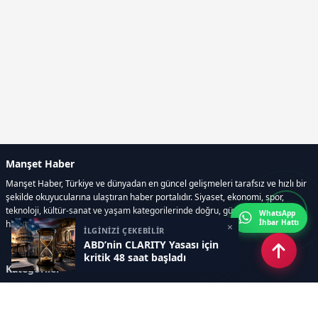
Manşet Haber
Manşet Haber, Türkiye ve dünyadan en güncel gelişmeleri tarafsız ve hızlı bir
şekilde okuyucularına ulaştıran haber portalıdır. Siyaset, ekonomi, spor,
teknoloji, kültür-sanat ve yaşam kategorilerinde doğru, güvenilir ve anlık
WhatsApp
İhbar Hattı
haberler sunar.
×
İLGİNİZİ ÇEKEBİLİR
ABD’nin CLARITY Yasası için
kritik 48 saat başladı
Kategoriler
GÜNDEM
ÖZEL HABER
SİYASET
EKONOMİ