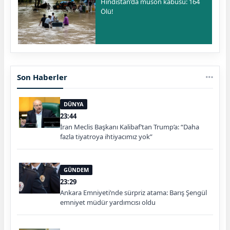
Hindistan’da muson kabusu: 164
Ölü!
Son Haberler
DÜNYA
23:44
İran Meclis Başkanı Kalibaf’tan Trump’a: “Daha
fazla tiyatroya ihtiyacımız yok”
GÜNDEM
23:29
Ankara Emniyeti’nde sürpriz atama: Barış Şengül
emniyet müdür yardımcısı oldu