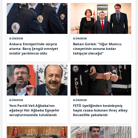
GÜNDEM
GÜNDEM
Ankara Emniyeti’nde sürpriz
Bakan Gürlek: “Uğur Mumcu
atama: Barış Şengül emniyet
cinayetinin sonuna kadar
müdür yardımcısı oldu
takipçisi olacağız”
GÜNDEM
GÜNDEM
Yeni Partili Veli Ağbaba’nın
FETÖ üyeliğinden kesinleşmiş
ağabeyi Hür Ağbaba Egeşehir
hapis cezası bulunan ihraç albay
soruşturmasında tutuklandı
Kocaeli’de yakalandı