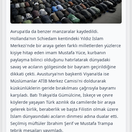
Avrupa'da da benzer manzaralar kaydedildi.
Hollanda'nın Schiedam kentindeki Yıldız İslam
Merkezi'nde bir araya gelen farklı milletlerden yüzlerce
kişiye hitap eden imam Mustafa Yüce, kurbanın
paylaşma bilinci olduğunu hatırlatarak dünyadaki
savaş ve acıların gölgesinde bir bayram geçirildiğine
dikkati çekti. Avusturya'nın başkenti Viyana'da ise
Müslümanlar ATİB Merkez Camisi'ni doldurarak
küskünlüklerin geride bırakılması çağrısıyla bayramı
karşıladı. Batı Trakya'da Gümülcine, İskeçe ve çevre
köylerde yaşayan Türk azınlık da camilerde bir araya
gelerek birlik, beraberlik ve başta Filistin olmak üzere
İslam dünyasındaki acıların dinmesi adına dualar etti.
Seçilmiş müftüler İbrahim Şerif ve Mustafa Trampa
tebrik mesajları yayımladı.