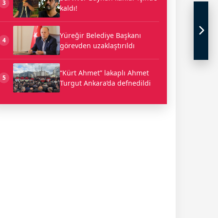
3
kaldı!
Yüreğir Belediye Başkanı
4
görevden uzaklaştırıldı
“Kürt Ahmet” lakaplı Ahmet
5
Turgut Ankara’da defnedildi