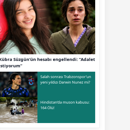
Kübra Süzgün’ün hesabı engellendi: “Adalet
istiyorum”
Salah sonrası Trabzonspor’un
yeni yıldızı Darwin Nunez mi?
Hindistan’da muson kabusu:
164 Ölü!