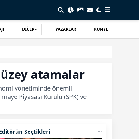
Jİ
DİĞER
YAZARLAR
KÜNYE
düzey atamalar
konomi yönetiminde önemli
ermaye Piyasası Kurulu (SPK) ve
Editörün Seçtikleri