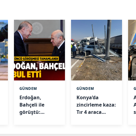
GÜNDEM
GÜNDEM
Erdoğan,
Konya’da
A
Bahçeli ile
zincirleme kaza:
görüştü:
Tır 4 araca
Gündem çerçeve
çarptı
yasa