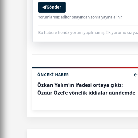
Gönder
Yorumlarınız editör onayından sonra yayına alınır.
Bu habere henüz yorum yapılmamış. İlk yorumu siz yaz
ÖNCEKI HABER
Özkan Yalım’ın ifadesi ortaya çıktı:
Özgür Özel’e yönelik iddialar gündemde