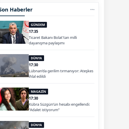
Son Haberler
GÜNDEM
17:35
Ticaret Bakanı Bolat'tan milli
dayanışma paylaşımı
DÜNYA
17:30
Lübnan’da gerilim tırmanıyor: Ateşkes
ihlal edildi
MAGAZİN
17:30
Kübra Süzgün’ün hesabı engellendi:
“Adalet istiyorum”
DÜNYA