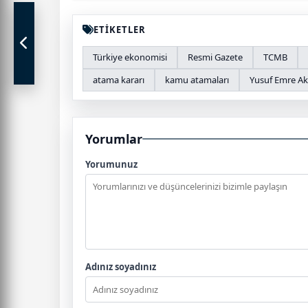
ETİKETLER
Türkiye ekonomisi
Resmi Gazete
TCMB
atama kararı
kamu atamaları
Yusuf Emre A
Yorumlar
Yorumunuz
Adınız soyadınız