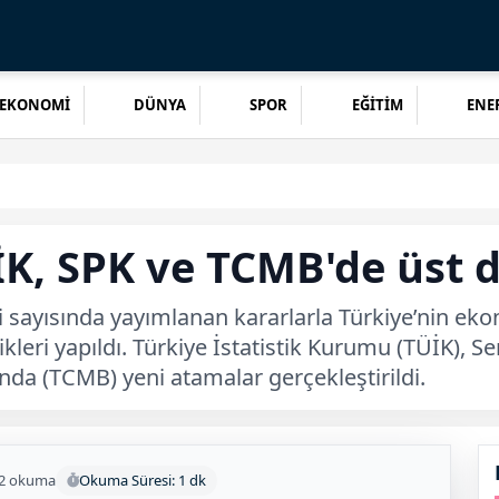
EKONOMİ
DÜNYA
SPOR
EĞİTİM
ENER
İK, SPK ve TCMB'de üst 
li sayısında yayımlanan kararlarla Türkiye’nin e
leri yapıldı. Türkiye İstatistik Kurumu (TÜİK), S
da (TCMB) yeni atamalar gerçekleştirildi.
2 okuma
Okuma Süresi: 1 dk