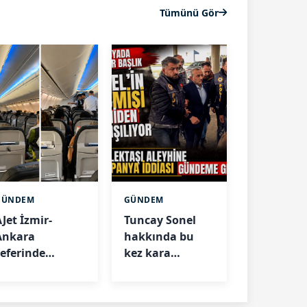
Tümünü Gör
GÜNDEM
GÜNDEM
Jet İzmir-
Tuncay Sonel
Ankara
hakkında bu
seferinde
kez kara
işkence:
propaganda
Yolcular 45
iddiası
derece sıcakta