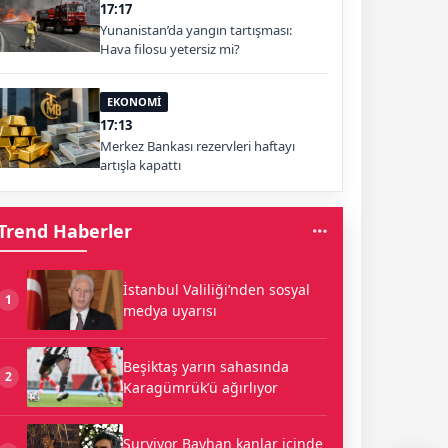
17:17
Yunanistan’da yangın tartışması:
Hava filosu yetersiz mi?
EKONOMİ
17:13
Merkez Bankası rezervleri haftayı
artışla kapattı
Trend Haberler
İstanbul Valiliği’nden sosyal
1
medya uyarısı
Beşiktaş yarın sahasında
2
Karagümrük’ü ağırlıyor
Survivor Bayhan kanlar içinde