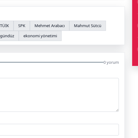
TÜİK
SPK
Mehmet Arabacı
Mahmut Sütcü
kgündüz
ekonomi yönetimi
0 yorum