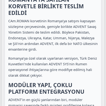
KORVETLE BİRLİKTE TESLİM
EDİLDİ
CAm.ROMAN korvetinin Romanya’ya satışını kapsayan
sözleşme çerçevesinde, gemiyle birlikte ADVENT Savaş
Yönetim Sistemi de teslim edildi. Böylece Pakistan,
Endonezya, Ukrayna, Katar, Umman, Nijerya, Malezya
ve Şili’nin ardından ADVENT, ilk defa bir NATO ülkesinin
envanterine girdi.
Romanya’ya özel olarak uyarlanan versiyon, Türk Deniz
Kuvvetleri’nde kullanılan ADVENT SYS’nin Rumen
operasyonel ihtiyaçlarına göre modifiye edilmiş hali
olarak dikkat çekiyor.
MODÜLER YAPI, ÇOKLU
PLATFORM ENTEGRASYONU
ADVENT’in en güçlü yanlarından biri, modüler
mimarisi sayesinde farklı müşteri profillerine kolayca