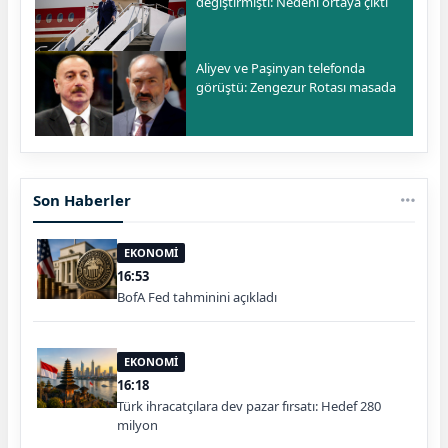
değiştirmişti: Nedeni ortaya çıktı
Aliyev ve Paşinyan telefonda
görüştü: Zengezur Rotası masada
Son Haberler
EKONOMİ
16:53
BofA Fed tahminini açıkladı
EKONOMİ
16:18
Türk ihracatçılara dev pazar fırsatı: Hedef 280
milyon