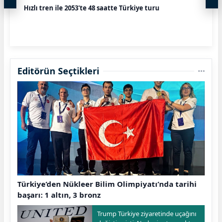
Hızlı tren ile 2053'te 48 saatte Türkiye turu
Editörün Seçtikleri
Türkiye’den Nükleer Bilim Olimpiyatı’nda tarihi
başarı: 1 altın, 3 bronz
Trump Türkiye ziyaretinde uçağını