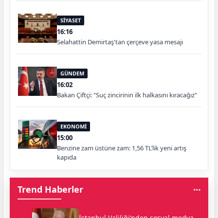
SİYASET
16:16
Selahattin Demirtaş'tan çerçeve yasa mesajı
GÜNDEM
16:02
Bakan Çiftçi: "Suç zincirinin ilk halkasını kıracağız"
EKONOMİ
15:00
Benzine zam üstüne zam: 1,56 TL’lik yeni artış
kapıda
Trend Haberler
İstanbul Valiliği’nden sosyal medya