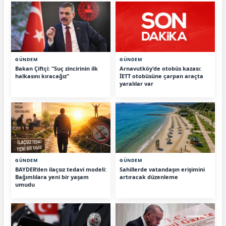
GÜNDEM
GÜNDEM
Bakan Çiftçi: "Suç zincirinin ilk
Arnavutköy'de otobüs kazası:
halkasını kıracağız"
İETT otobüsüne çarpan araçta
yaralılar var
GÜNDEM
GÜNDEM
BAYDER’den ilaçsız tedavi modeli:
Sahillerde vatandaşın erişimini
Bağımlılara yeni bir yaşam
artıracak düzenleme
umudu