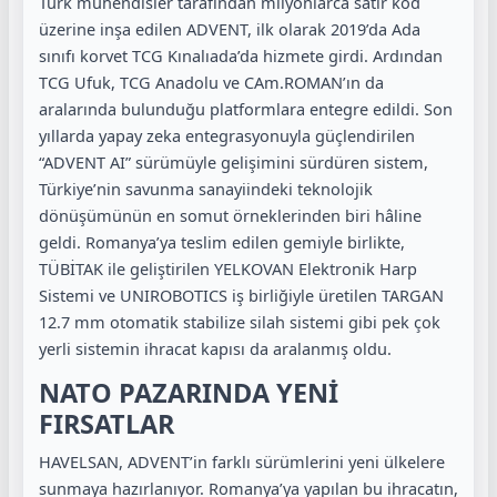
Türk mühendisler tarafından milyonlarca satır kod
üzerine inşa edilen ADVENT, ilk olarak 2019’da Ada
sınıfı korvet TCG Kınalıada’da hizmete girdi. Ardından
TCG Ufuk, TCG Anadolu ve CAm.ROMAN’ın da
aralarında bulunduğu platformlara entegre edildi. Son
yıllarda yapay zeka entegrasyonuyla güçlendirilen
“ADVENT AI” sürümüyle gelişimini sürdüren sistem,
Türkiye’nin savunma sanayiindeki teknolojik
dönüşümünün en somut örneklerinden biri hâline
geldi. Romanya’ya teslim edilen gemiyle birlikte,
TÜBİTAK ile geliştirilen YELKOVAN Elektronik Harp
Sistemi ve UNIROBOTICS iş birliğiyle üretilen TARGAN
12.7 mm otomatik stabilize silah sistemi gibi pek çok
yerli sistemin ihracat kapısı da aralanmış oldu.
NATO PAZARINDA YENİ
FIRSATLAR
HAVELSAN, ADVENT’in farklı sürümlerini yeni ülkelere
sunmaya hazırlanıyor. Romanya’ya yapılan bu ihracatın,