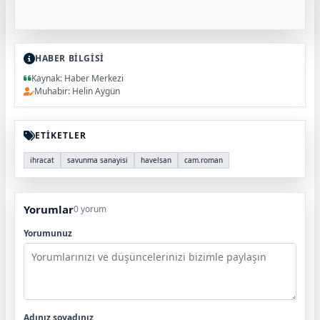
HABER BİLGİSİ
Kaynak: Haber Merkezi
Muhabir: Helin Aygün
ETİKETLER
ihracat
savunma sanayisi
havelsan
cam.roman
Yorumlar
0 yorum
Yorumunuz
Adınız soyadınız