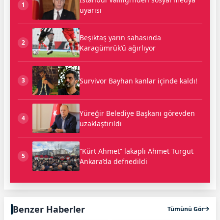
1
uyarısı
Beşiktaş yarın sahasında
2
Karagümrük’ü ağırlıyor
Survivor Bayhan kanlar içinde kaldı!
3
Yüreğir Belediye Başkanı görevden
4
uzaklaştırıldı
“Kürt Ahmet” lakaplı Ahmet Turgut
5
Ankara’da defnedildi
Benzer Haberler
Tümünü Gör