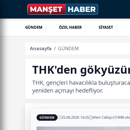
GÜNDEM
ÖZEL HABER
SİYASET
Anasayfa
GÜNDEM
THK'den gökyüzüne
THK, gençleri havacılıkla buluşturaca
yeniden açmayı hedefliyor.
25.06.2026 14:20
Mert Cebişci
898 o
GÜNDEM