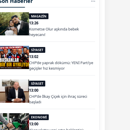
Son Haberler
MAGAZİN
13:26
Kısmetse Olur aşkında bebek
heyecanı!
SİYASET
13:02
CHP’de yaprak dökümü: YENİ Parti’ye
geçişler hız kesmiyor
SİYASET
13:00
CHP’de İlkay Çiçek için ihraç süreci
başladı
EKONOMİ
13:00