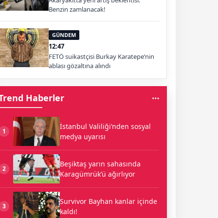
Akaryakıtta yeni artış beklentisi:
Benzin zamlanacak!
GÜNDEM
12:47
FETÖ suikastçisi Burkay Karatepe’nin
ablası gözaltına alındı
Trend Haberler
İstanbul Valiliği’nden sosyal
1
medya uyarısı
Beşiktaş yarın sahasında
2
Karagümrük’ü ağırlıyor
Survivor Bayhan kanlar içinde
3
kaldı!