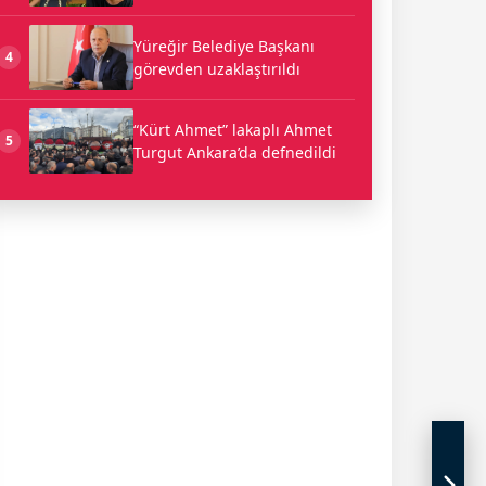
Yüreğir Belediye Başkanı
4
görevden uzaklaştırıldı
“Kürt Ahmet” lakaplı Ahmet
5
Turgut Ankara’da defnedildi