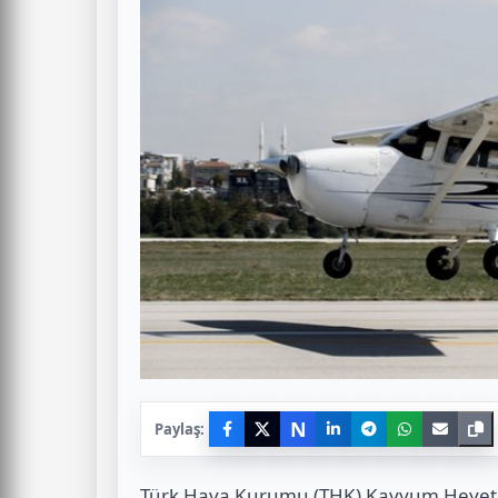
N
Paylaş:
Türk Hava Kurumu (THK) Kayyum Heyeti