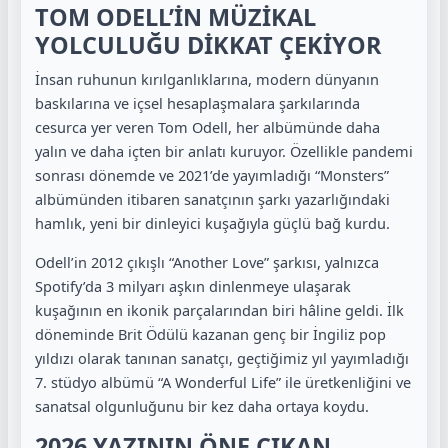
TOM ODELL’İN MÜZİKAL
YOLCULUĞU DİKKAT ÇEKİYOR
İnsan ruhunun kırılganlıklarına, modern dünyanın
baskılarına ve içsel hesaplaşmalara şarkılarında
cesurca yer veren Tom Odell, her albümünde daha
yalın ve daha içten bir anlatı kuruyor. Özellikle pandemi
sonrası dönemde ve 2021’de yayımladığı “Monsters”
albümünden itibaren sanatçının şarkı yazarlığındaki
hamlık, yeni bir dinleyici kuşağıyla güçlü bağ kurdu.
Odell’in 2012 çıkışlı “Another Love” şarkısı, yalnızca
Spotify’da 3 milyarı aşkın dinlenmeye ulaşarak
kuşağının en ikonik parçalarından biri hâline geldi. İlk
döneminde Brit Ödülü kazanan genç bir İngiliz pop
yıldızı olarak tanınan sanatçı, geçtiğimiz yıl yayımladığı
7. stüdyo albümü “A Wonderful Life” ile üretkenliğini ve
sanatsal olgunluğunu bir kez daha ortaya koydu.
2026 YAZININ ÖNE ÇIKAN