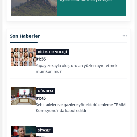
Son Haberler
BİLİM-TEKNOLOJİ
01:56
Yapay zekayla oluşturulan yüzleri ayırt etmek
mümkün mü?
GÜNDEM
01:45
Şehit aileleri ve gazilere yönelik düzenleme TBMM
Komisyonu’nda kabul edildi
SİYASET