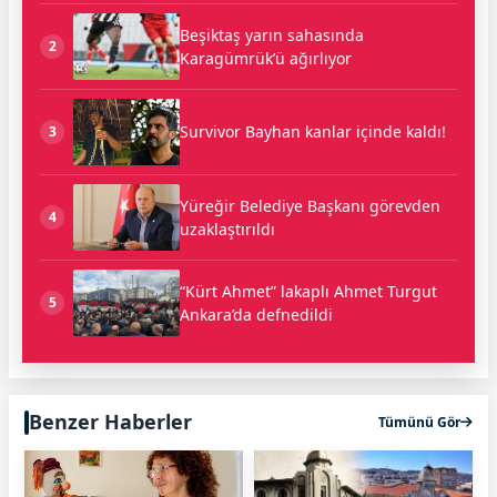
Beşiktaş yarın sahasında
2
Karagümrük’ü ağırlıyor
Survivor Bayhan kanlar içinde kaldı!
3
Yüreğir Belediye Başkanı görevden
4
uzaklaştırıldı
“Kürt Ahmet” lakaplı Ahmet Turgut
5
Ankara’da defnedildi
Benzer Haberler
Tümünü Gör