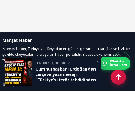
Manşet Haber
Manşet Haber, Türkiye ve dünyadan en güncel gelişmeleri tarafsız ve hızlı bir
şekilde okuyucularına ulaştıran haber portalıdır. Siyaset, ekonomi, spor,
teknoloji, kültür-sanat ve yaşam kategorilerinde doğru, güvenilir ve anlık
×
WhatsApp
İLGİNİZİ ÇEKEBİLİR
İhbar Hattı
haberler sunar.
Cumhurbaşkanı Erdoğan’dan
çerçeve yasa mesajı:
"Türkiye’yi terör tehdidinden
Kategoriler
kurtarmayı hedefliyor"
GÜNDEM
ÖZEL HABER
SİYASET
EKONOMİ
DÜNYA
SPOR
EĞİTİM
ENERJİ
DİĞER
MANŞET