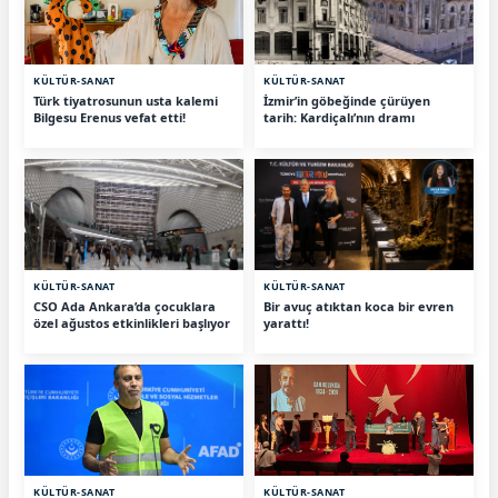
KÜLTÜR-SANAT
KÜLTÜR-SANAT
Türk tiyatrosunun usta kalemi
İzmir’in göbeğinde çürüyen
Bilgesu Erenus vefat etti!
tarih: Kardiçalı’nın dramı
KÜLTÜR-SANAT
KÜLTÜR-SANAT
CSO Ada Ankara’da çocuklara
Bir avuç atıktan koca bir evren
özel ağustos etkinlikleri başlıyor
yarattı!
KÜLTÜR-SANAT
KÜLTÜR-SANAT