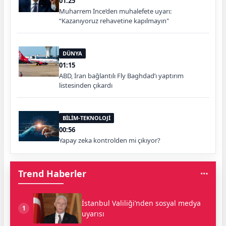
01:25
Muharrem İnce’den muhalefete uyarı:
“Kazanıyoruz rehavetine kapılmayın"
DÜNYA
01:15
ABD, İran bağlantılı Fly Baghdad’ı yaptırım
listesinden çıkardı
BİLİM-TEKNOLOJİ
00:56
Yapay zeka kontrolden mi çıkıyor?
Trend Haberler
İstanbul Valiliği’nden sosyal medya
1
uyarısı