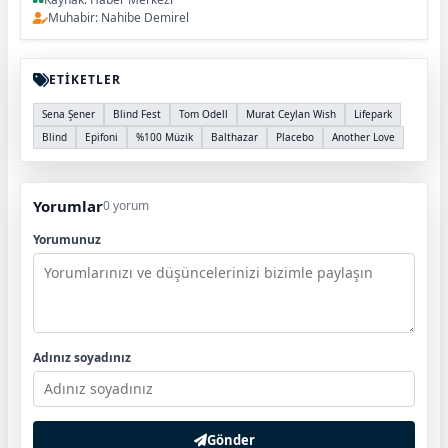
Muhabir: Nahibe Demirel
ETİKETLER
Sena Şener
Blind Fest
Tom Odell
Murat Ceylan Wish
Lifepark
Blind
Epifoni
%100 Müzik
Balthazar
Placebo
Another Love
Yorumlar
0 yorum
Yorumunuz
Adınız soyadınız
Gönder