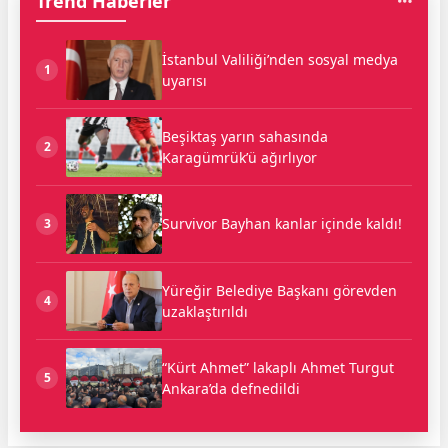
Trend Haberler
İstanbul Valiliği’nden sosyal medya
1
uyarısı
Beşiktaş yarın sahasında
2
Karagümrük’ü ağırlıyor
Survivor Bayhan kanlar içinde kaldı!
3
Yüreğir Belediye Başkanı görevden
4
uzaklaştırıldı
“Kürt Ahmet” lakaplı Ahmet Turgut
5
Ankara’da defnedildi