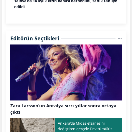
Yalova’da 14 aylık kızın babası darbedildi, sanık tahliye
edildi
Editörün Seçtikleri
Zara Larsson’un Antalya sırrı yıllar sonra ortaya
çıktı
Ankara’da Midas efsanesini
değiştiren gerçek: Dev tümülüs