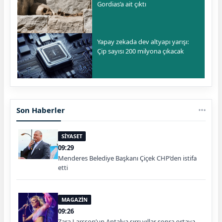
Gordias’a ait çıktı
Yapay zekada dev altyapı yarışı:
Çip sayısı 200 milyona çıkacak
Son Haberler
SİYASET
09:29
Menderes Belediye Başkanı Çiçek CHP’den istifa
etti
MAGAZİN
09:26
Zara Larsson’un Antalya sırrı yıllar sonra ortaya