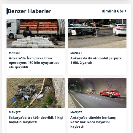
Benzer Haberler
Tümünü Gör
MANŞET
MANŞET
Ankara'da İran plakalı tıra
Ankara'da iki otomobil çarpıştı:
operasyon: 150 kilo uyuşturucu
1 ölü, 2 yaralı
ele geçirildi
MANŞET
MANŞET
Sakarya’da traktör devrildi: 1 kişi
Antalya’da tünelde korkunç
hayatını kaybetti
kaza! Karı koca hayatını
kaybetti