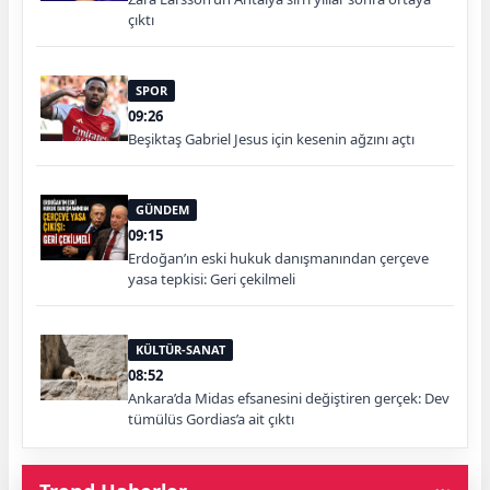
çıktı
SPOR
09:26
Beşiktaş Gabriel Jesus için kesenin ağzını açtı
GÜNDEM
09:15
Erdoğan’ın eski hukuk danışmanından çerçeve
yasa tepkisi: Geri çekilmeli
KÜLTÜR-SANAT
08:52
Ankara’da Midas efsanesini değiştiren gerçek: Dev
tümülüs Gordias’a ait çıktı