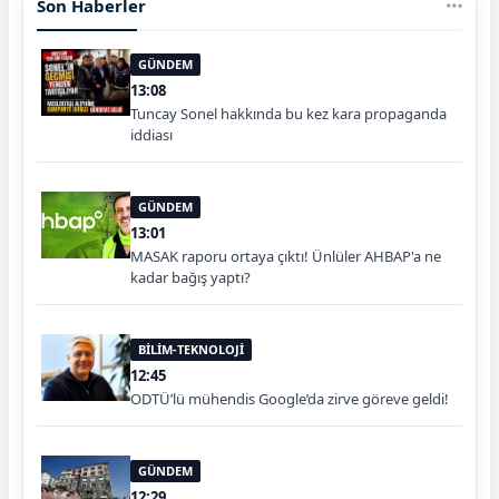
Son Haberler
GÜNDEM
13:08
Tuncay Sonel hakkında bu kez kara propaganda
iddiası
GÜNDEM
13:01
MASAK raporu ortaya çıktı! Ünlüler AHBAP'a ne
kadar bağış yaptı?
BİLİM-TEKNOLOJİ
12:45
ODTÜ’lü mühendis Google’da zirve göreve geldi!
GÜNDEM
12:29