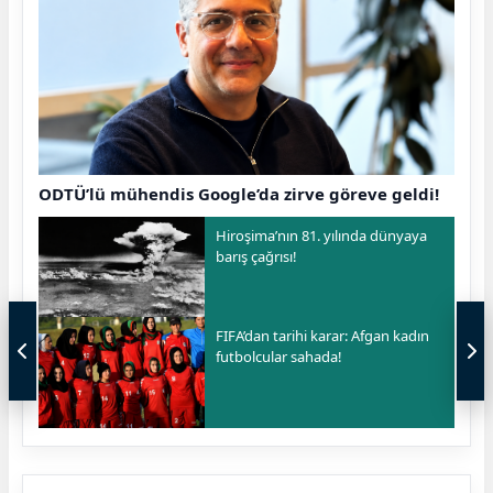
ODTÜ’lü mühendis Google’da zirve göreve geldi!
Hiroşima’nın 81. yılında dünyaya
barış çağrısı!
FIFA’dan tarihi karar: Afgan kadın
futbolcular sahada!