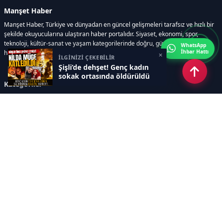
Manşet Haber
Manşet Haber, Türkiye ve dünyadan en güncel gelişmeleri tarafsız ve hızlı bir
şekilde okuyucularına ulaştıran haber portalıdır. Siyaset, ekonomi, spor,
teknoloji, kültür-sanat ve yaşam kategorilerinde doğru, güvenilir ve anlık
WhatsApp
İhbar Hattı
haberler sunar.
×
İLGİNİZİ ÇEKEBİLİR
Şişli’de dehşet! Genç kadın
sokak ortasında öldürüldü
Kategoriler
GÜNDEM
ÖZEL HABER
SİYASET
EKONOMİ
DÜNYA
SPOR
EĞİTİM
ENERJİ
DİĞER
MANŞET
SAĞLIK
MAGAZİN
BİLİM-TEKNOLOJİ
KÜLTÜR-SANAT
SEKTÖREL SİTELERİMİZ
YAZARLAR