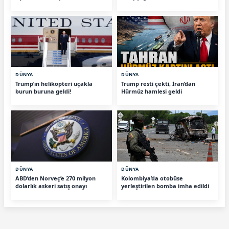
DÜNYA
DÜNYA
Trump’ın helikopteri uçakla
Trump resti çekti, İran’dan
burun buruna geldi!
Hürmüz hamlesi geldi
DÜNYA
DÜNYA
ABD’den Norveç’e 270 milyon
Kolombiya’da otobüse
dolarlık askeri satış onayı
yerleştirilen bomba imha edildi