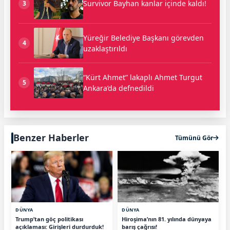
Survivor Bayhan kanlar içinde kaldı!
3
Yüreğir Belediye Başkanı görevden
4
uzaklaştırıldı
“Kürt Ahmet” lakaplı Ahmet Turgut
5
Ankara’da defnedildi
Benzer Haberler
Tümünü Gör
DÜNYA
DÜNYA
Trump’tan göç politikası
Hiroşima’nın 81. yılında dünyaya
açıklaması: Girişleri durdurduk!
barış çağrısı!