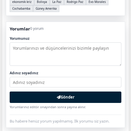
ekonomik kriz
Bolivya
La Paz
Rodrigo Paz
Evo Morales
Cochabamba
Güney Amerika
Yorumlar
0 yorum
Yorumunuz
Adınız soyadınız
Gönder
Yorumlarınız editör onayından sonra yayına alınır.
Bu habere henüz yorum yapılmamış. İlk yorumu siz yazın.