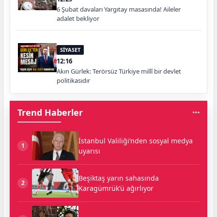
6 Şubat davaları Yargıtay masasında! Aileler
adalet bekliyor
SİYASET
12:16
Akın Gürlek: Terörsüz Türkiye millî bir devlet
politikasıdır
Trend Haberler
İstanbul Valiliği’nden sosyal medya
1
uyarısı
Beşiktaş yarın sahasında
2
Karagümrük’ü ağırlıyor